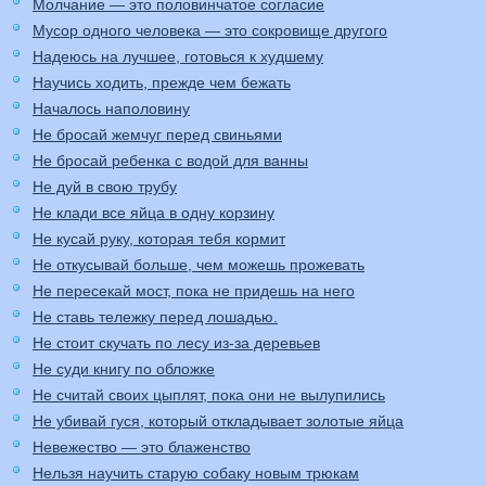
Молчание — это половинчатое согласие
Мусор одного человека — это сокровище другого
Надеюсь на лучшее, готовься к худшему
Научись ходить, прежде чем бежать
Началось наполовину
Не бросай жемчуг перед свиньями
Не бросай ребенка с водой для ванны
Не дуй в свою трубу
Не клади все яйца в одну корзину
Не кусай руку, которая тебя кормит
Не откусывай больше, чем можешь прожевать
Не пересекай мост, пока не придешь на него
Не ставь тележку перед лошадью.
Не стоит скучать по лесу из-за деревьев
Не суди книгу по обложке
Не считай своих цыплят, пока они не вылупились
Не убивай гуся, который откладывает золотые яйца
Невежество — это блаженство
Нельзя научить старую собаку новым трюкам