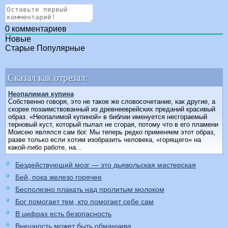
0
комментариев
Новые
Старые
Популярные
Сказал как отрезал:
Неопалимая купина
Собственно говоря, это не такое же словосочетание, как другие, а
скорее позаимствованный из древнееврейских преданий красивый
образ. «Неопалимой купиной» в библии именуется несгораемый
терновый куст, который пылал не сгорая, потому что в его пламени
Моисею являлся сам бог. Мы теперь редко применяем этот образ,
разве только если хотим изобразить человека, «горящего» на
какой-либо работе, на...
Бездействующий мозг — это дьявольская мастерская
Бей, пока железо горячее
Бесполезно плакать над пролитым молоком
Бог помогает тем, кто помогает себе сам
В цифрах есть безопасность
Внешность может быть обманчива