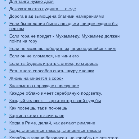
Для танго нужно двоя
Доказательство пудинга — в еде
Дорога в ад вымощена благими намерениями
Если бы желания были лошадьми, нищие ездили бы
верхом
Если гора не придет к Мухаммеду, Мухаммед должен
пойти на гору
Если не можешь победить их, присоединяйся к ним
Если он не сломался, не чини его
Если ты будешь играть с огнём, то сгоришь
Есть много способов снять шкуру с кошки
Жизнь начинается в сорок
Знакомство порождает презрение
Каждое облако имеет серебряную подсветку.
Каждый человек — архитектор своей судьбы
Как посеешь, так и пожнешь
Картина стоит тысячи слов
Когда в Риме, делай, как делают римляне
Когда становится тяжело, становится тяжело
Корабль в гавани безопасен, но корабль не для этого