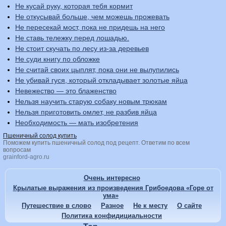
Не кусай руку, которая тебя кормит
Не откусывай больше, чем можешь прожевать
Не пересекай мост, пока не придешь на него
Не ставь тележку перед лошадью.
Не стоит скучать по лесу из-за деревьев
Не суди книгу по обложке
Не считай своих цыплят, пока они не вылупились
Не убивай гуся, который откладывает золотые яйца
Невежество — это блаженство
Нельзя научить старую собаку новым трюкам
Нельзя приготовить омлет, не разбив яйца
Необходимость — мать изобретения
Пшеничный солод купить
Поможем купить пшеничный солод под рецепт. Ответим по всем
вопросам
grainford-agro.ru
Очень интересно
Крылатые выражения из произведения Грибоедова «Горе от
ума»
Путешествие в слово
Разное
Не к месту
О сайте
Политика конфидициальности