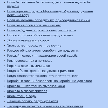
Если бы желания были лошадьми, нищие ездили бы
верхом
Если гора не придет к Мухаммеду, Мухаммед должен
пойти на гору
Если не можешь победить их, присоединяйся к ним
Если он не сломался, не чини его
Если ты будешь играть с огнём, то сгоришь
Есть много способов снять шкуру с кошки
Жизнь начинается в сорок
Знакомство порождает презрение
Каждое облако имеет серебряную подсветку.
Каждый человек — архитектор своей судьбы
Как посеешь, так и пожнешь
Картина стоит тысячи слов
Когда в Риме, делай, как делают римляне
Когда становится тяжело, становится тяжело
Корабль в гавани безопасен, но корабль не для этого
Красота — это только глубокая кожа
Красота в глазах зрителя
Кровь толще воды
Лающие собаки редко кусаются
Леопард не может/не может менять свои места