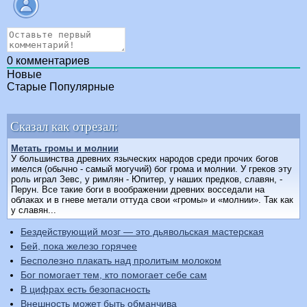
0
комментариев
Новые
Старые
Популярные
Сказал как отрезал:
Метать громы и молнии
У большинства древних языческих народов среди прочих богов
имелся (обычно - самый могучий) бог грома и молнии. У греков эту
роль играл Зевс, у римлян - Юпитер, у наших предков, славян, -
Перун. Все такие боги в воображении древних восседали на
облаках и в гневе метали оттуда свои «громы» и «молнии». Так как
у славян...
Бездействующий мозг — это дьявольская мастерская
Бей, пока железо горячее
Бесполезно плакать над пролитым молоком
Бог помогает тем, кто помогает себе сам
В цифрах есть безопасность
Внешность может быть обманчива