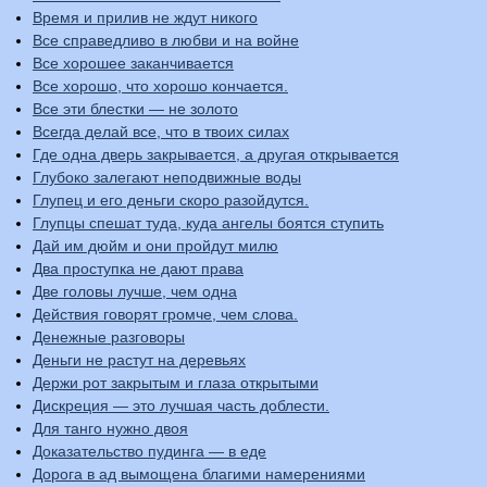
Время и прилив не ждут никого
Все справедливо в любви и на войне
Все хорошее заканчивается
Все хорошо, что хорошо кончается.
Все эти блестки — не золото
Всегда делай все, что в твоих силах
Где одна дверь закрывается, а другая открывается
Глубоко залегают неподвижные воды
Глупец и его деньги скоро разойдутся.
Глупцы спешат туда, куда ангелы боятся ступить
Дай им дюйм и они пройдут милю
Два проступка не дают права
Две головы лучше, чем одна
Действия говорят громче, чем слова.
Денежные разговоры
Деньги не растут на деревьях
Держи рот закрытым и глаза открытыми
Дискреция — это лучшая часть доблести.
Для танго нужно двоя
Доказательство пудинга — в еде
Дорога в ад вымощена благими намерениями