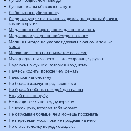
Лучше поздно, чем никогда
Лучшие планы сбиваются с пути
Любопытство убило кошку
Люди, живущие в стеклянных домах, не должны бросать
камни в других
Медленнее выбирать, но медленнее менять
Медленно и уверенно побеждает в гонке
Молния никогда не ударяет дважды в одном и том же
месте
Молчание — это половинчатое согласие
Мусор одного человека — это сокровище другого
Надеюсь на лучшее, готовься к худшему
Научись ходить, прежде чем бежать
Началось наполовину
Не бросай жемчуг перед свиньями
Не бросай ребенка с водой для ванны
Не дуй в свою трубу
Не клади все яйца в одну корзину
Не кусай руку, которая тебя кормит
Не откусывай больше, чем можешь прожевать
Не пересекай мост, пока не придешь на него
Не ставь тележку перед лошадью.