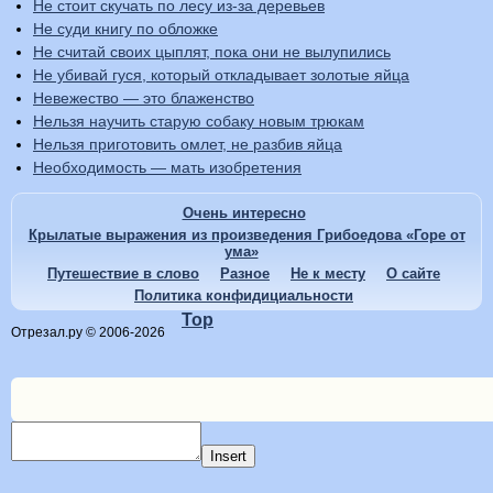
Не стоит скучать по лесу из-за деревьев
Не суди книгу по обложке
Не считай своих цыплят, пока они не вылупились
Не убивай гуся, который откладывает золотые яйца
Невежество — это блаженство
Нельзя научить старую собаку новым трюкам
Нельзя приготовить омлет, не разбив яйца
Необходимость — мать изобретения
Очень интересно
Крылатые выражения из произведения Грибоедова «Горе от
ума»
Путешествие в слово
Разное
Не к месту
О сайте
Политика конфидициальности
Top
Отрезал.ру © 2006-2026
Insert