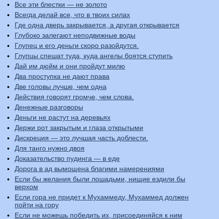
Все эти блестки — не золото
Всегда делай все, что в твоих силах
Где одна дверь закрывается, а другая открывается
Глубоко залегают неподвижные воды
Глупец и его деньги скоро разойдутся.
Глупцы спешат туда, куда ангелы боятся ступить
Дай им дюйм и они пройдут милю
Два проступка не дают права
Две головы лучше, чем одна
Действия говорят громче, чем слова.
Денежные разговоры
Деньги не растут на деревьях
Держи рот закрытым и глаза открытыми
Дискреция — это лучшая часть доблести.
Для танго нужно двоя
Доказательство пудинга — в еде
Дорога в ад вымощена благими намерениями
Если бы желания были лошадьми, нищие ездили бы
верхом
Если гора не придет к Мухаммеду, Мухаммед должен
пойти на гору
Если не можешь победить их, присоединяйся к ним