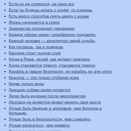
Если он не сломался, не чини его
Если ты будешь играть с огнём, то сгоришь
Есть много способов снять шкуру с кошки
Жизнь начинается в сорок
Знакомство порождает презрение
Каждое облако имеет серебряную подсветку.
Каждый человек — архитектор своей судьбы
Как посеешь, так и пожнешь
Картина стоит тысячи слов
Когда в Риме, делай, как делают римляне
Когда становится тяжело, становится тяжело
Корабль в гавани безопасен, но корабль не для этого
Красота — это только глубокая кожа
Кровь толще воды
Лающие собаки редко кусаются
Легко быть мудрым после мероприятия
Леопард не может/не может менять свои места
Лучше быть бедным и здоровым, чем богатым и
больным.
Лучше быть в безопасности, чем сожалеть
Лучше износиться, чем ржаветь