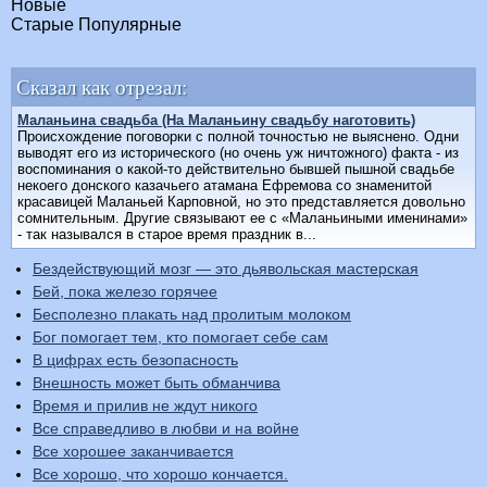
Новые
Старые
Популярные
Сказал как отрезал:
Маланьина свадьба (На Маланьину свадьбу наготовить)
Происхождение поговорки с полной точностью не выяснено. Одни
выводят его из исторического (но очень уж ничтожного) факта - из
воспоминания о какой-то действительно бывшей пышной свадьбе
некоего донского казачьего атамана Ефремова со знаменитой
красавицей Маланьей Карповной, но это представляется довольно
сомнительным. Другие связывают ее с «Маланьиными именинами»
- так назывался в старое время праздник в...
Бездействующий мозг — это дьявольская мастерская
Бей, пока железо горячее
Бесполезно плакать над пролитым молоком
Бог помогает тем, кто помогает себе сам
В цифрах есть безопасность
Внешность может быть обманчива
Время и прилив не ждут никого
Все справедливо в любви и на войне
Все хорошее заканчивается
Все хорошо, что хорошо кончается.