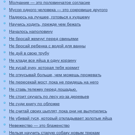
Молчание — это половинчатое согласие
Мусор одного человека — это сокровище другого
Надеюсь на лучшее, готовься к худшему
Научись ходить, прежде чем бежать
Началось наполовину
Не бросай жемчуг перед свиньями
Не бросай ребенка с водой для ванны
Не дуй в свою трубу
Не клади все яйца в одну корзину
Не кусай руку, которая тебя кормит
Не откусывай больше, чем можешь прожевать
Не пересекай мост, пока не придешь на него
Не ставь тележку перед лошадью.
Не стоит скучать по лесу из-за деревьев
Не суди книгу по обложке
Не считай своих цыплят, пока они не вылупились
Не убивай гуся, который откладывает золотые яйца
Невежество — это блаженство
Нельзя научить старую собаку новым трюкам