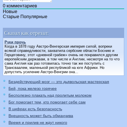
0
комментариев
Новые
Старые
Популярные
Сказал как отрезал:
Руки прочь
Когда в 1878 году Австро-Венгерская империя силой, вопреки
всякой справедливости, захватила сербские области Боснию и
Герцеговину, этот «дневной грабеж» очень не понравился другим
европейским державам, в том числе и Англии, несмотря на то что
сама Англия как раз готовилась точно так же поступить с
Трансваалем, маленькой республикой на юге Африки. Но
допустить усиление Австро-Венгрии она...
Бездействующий мозг — это дьявольская мастерская
Бей, пока железо горячее
Бесполезно плакать над пролитым молоком
Бог помогает тем, кто помогает себе сам
В цифрах есть безопасность
Внешность может быть обманчива
Время и прилив не ждут никого