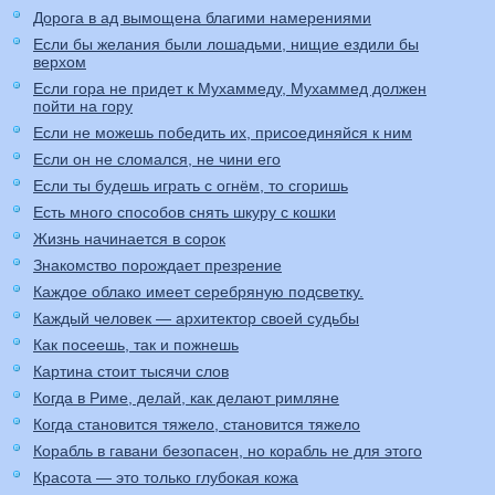
Дорога в ад вымощена благими намерениями
Если бы желания были лошадьми, нищие ездили бы
верхом
Если гора не придет к Мухаммеду, Мухаммед должен
пойти на гору
Если не можешь победить их, присоединяйся к ним
Если он не сломался, не чини его
Если ты будешь играть с огнём, то сгоришь
Есть много способов снять шкуру с кошки
Жизнь начинается в сорок
Знакомство порождает презрение
Каждое облако имеет серебряную подсветку.
Каждый человек — архитектор своей судьбы
Как посеешь, так и пожнешь
Картина стоит тысячи слов
Когда в Риме, делай, как делают римляне
Когда становится тяжело, становится тяжело
Корабль в гавани безопасен, но корабль не для этого
Красота — это только глубокая кожа