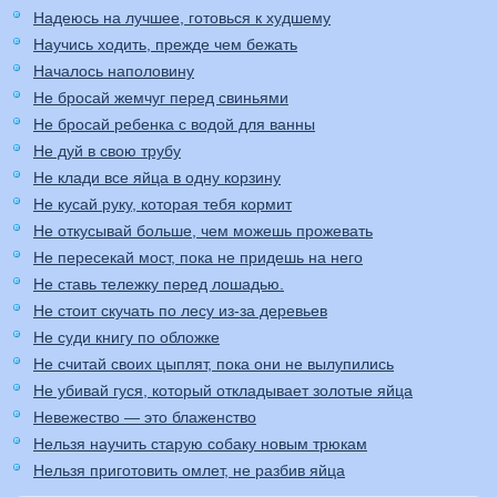
Надеюсь на лучшее, готовься к худшему
Научись ходить, прежде чем бежать
Началось наполовину
Не бросай жемчуг перед свиньями
Не бросай ребенка с водой для ванны
Не дуй в свою трубу
Не клади все яйца в одну корзину
Не кусай руку, которая тебя кормит
Не откусывай больше, чем можешь прожевать
Не пересекай мост, пока не придешь на него
Не ставь тележку перед лошадью.
Не стоит скучать по лесу из-за деревьев
Не суди книгу по обложке
Не считай своих цыплят, пока они не вылупились
Не убивай гуся, который откладывает золотые яйца
Невежество — это блаженство
Нельзя научить старую собаку новым трюкам
Нельзя приготовить омлет, не разбив яйца