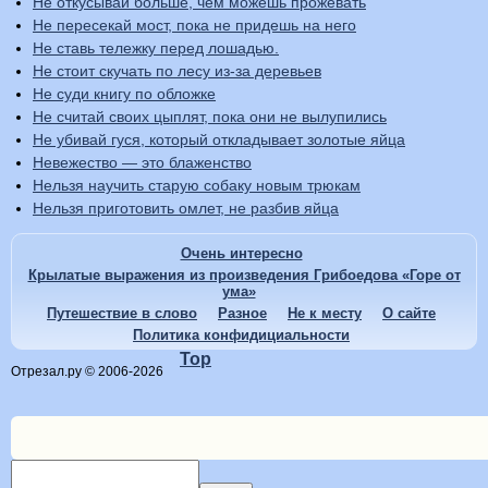
Не откусывай больше, чем можешь прожевать
Не пересекай мост, пока не придешь на него
Не ставь тележку перед лошадью.
Не стоит скучать по лесу из-за деревьев
Не суди книгу по обложке
Не считай своих цыплят, пока они не вылупились
Не убивай гуся, который откладывает золотые яйца
Невежество — это блаженство
Нельзя научить старую собаку новым трюкам
Нельзя приготовить омлет, не разбив яйца
Очень интересно
Крылатые выражения из произведения Грибоедова «Горе от
ума»
Путешествие в слово
Разное
Не к месту
О сайте
Политика конфидициальности
Top
Отрезал.ру © 2006-2026