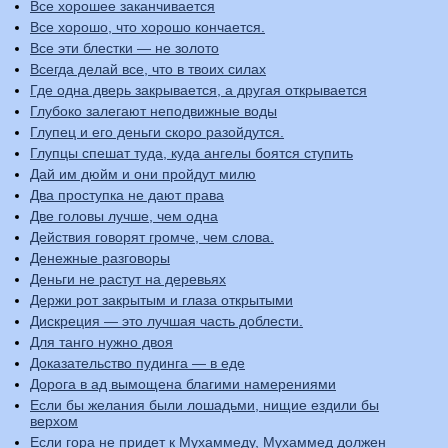
Все хорошее заканчивается
Все хорошо, что хорошо кончается.
Все эти блестки — не золото
Всегда делай все, что в твоих силах
Где одна дверь закрывается, а другая открывается
Глубоко залегают неподвижные воды
Глупец и его деньги скоро разойдутся.
Глупцы спешат туда, куда ангелы боятся ступить
Дай им дюйм и они пройдут милю
Два проступка не дают права
Две головы лучше, чем одна
Действия говорят громче, чем слова.
Денежные разговоры
Деньги не растут на деревьях
Держи рот закрытым и глаза открытыми
Дискреция — это лучшая часть доблести.
Для танго нужно двоя
Доказательство пудинга — в еде
Дорога в ад вымощена благими намерениями
Если бы желания были лошадьми, нищие ездили бы
верхом
Если гора не придет к Мухаммеду, Мухаммед должен