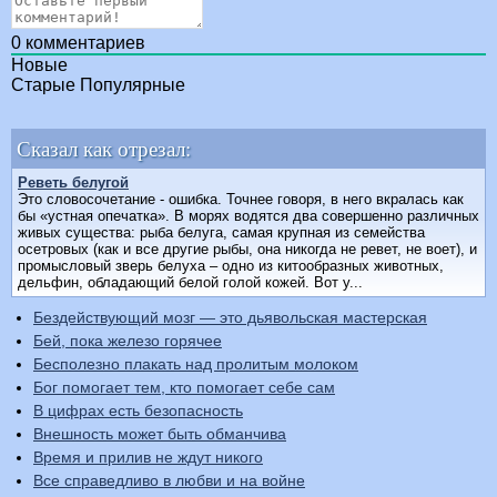
0
комментариев
Новые
Старые
Популярные
Сказал как отрезал:
Реветь белугой
Это словосочетание - ошибка. Точнее говоря, в него вкралась как
бы «устная опечатка». В морях водятся два совершенно различных
живых существа: рыба белуга, самая крупная из семейства
осетровых (как и все другие рыбы, она никогда не ревет, не воет), и
промысловый зверь белуха – одно из китообразных животных,
дельфин, обладающий белой голой кожей. Вот у...
Бездействующий мозг — это дьявольская мастерская
Бей, пока железо горячее
Бесполезно плакать над пролитым молоком
Бог помогает тем, кто помогает себе сам
В цифрах есть безопасность
Внешность может быть обманчива
Время и прилив не ждут никого
Все справедливо в любви и на войне