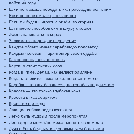
пойти на гору
Если не можешь победить их, присоединяйся к ним
Если он не сломался, не чини его
Если ты будешь играть с огнём, то сгоришь
Есть много способов снять шкуру с кошки
Жизнь начинается в сорок
Знакомство порождает презрение
Каждое облако имеет серебряную подсветку.
Каждый человек — архитектор своей судьбы
Как посеешь, так и пожнешь
Картина стоит тысячи слов
Когда в Риме, делай, как делают римляне
Когда становится тяжело, становится тяжело
Корабль в гавани безопасен, но корабль не для этого
Красота — это только глубокая кожа
Красота в глазах зрителя
Кровь толще воды
Лающие собаки редко кусаются
Легко быть мудрым после мероприятия
Леопард не может/не может менять свои места
Лучше быть бедным и здоровым, чем богатым и
больным.