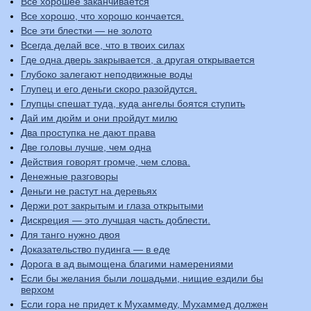
Все хорошее заканчивается
Все хорошо, что хорошо кончается.
Все эти блестки — не золото
Всегда делай все, что в твоих силах
Где одна дверь закрывается, а другая открывается
Глубоко залегают неподвижные воды
Глупец и его деньги скоро разойдутся.
Глупцы спешат туда, куда ангелы боятся ступить
Дай им дюйм и они пройдут милю
Два проступка не дают права
Две головы лучше, чем одна
Действия говорят громче, чем слова.
Денежные разговоры
Деньги не растут на деревьях
Держи рот закрытым и глаза открытыми
Дискреция — это лучшая часть доблести.
Для танго нужно двоя
Доказательство пудинга — в еде
Дорога в ад вымощена благими намерениями
Если бы желания были лошадьми, нищие ездили бы
верхом
Если гора не придет к Мухаммеду, Мухаммед должен