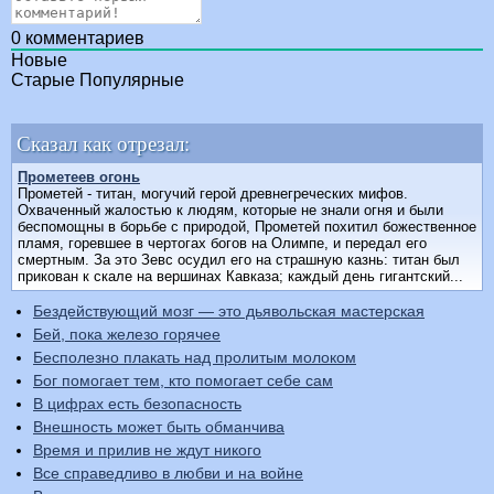
0
комментариев
Новые
Старые
Популярные
Сказал как отрезал:
Прометеев огонь
Прометей - титан, могучий герой древнегреческих мифов.
Охваченный жалостью к людям, которые не знали огня и были
беспомощны в борьбе с природой, Прометей похитил божественное
пламя, горевшее в чертогах богов на Олимпе, и передал его
смертным. За это Зевс осудил его на страшную казнь: титан был
прикован к скале на вершинах Кавказа; каждый день гигантский...
Бездействующий мозг — это дьявольская мастерская
Бей, пока железо горячее
Бесполезно плакать над пролитым молоком
Бог помогает тем, кто помогает себе сам
В цифрах есть безопасность
Внешность может быть обманчива
Время и прилив не ждут никого
Все справедливо в любви и на войне