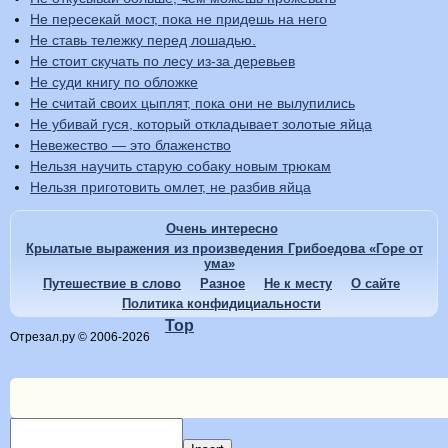
Не пересекай мост, пока не придешь на него
Не ставь тележку перед лошадью.
Не стоит скучать по лесу из-за деревьев
Не суди книгу по обложке
Не считай своих цыплят, пока они не вылупились
Не убивай гуся, который откладывает золотые яйца
Невежество — это блаженство
Нельзя научить старую собаку новым трюкам
Нельзя приготовить омлет, не разбив яйца
Очень интересно
Крылатые выражения из произведения Грибоедова «Горе от
ума»
Путешествие в слово
Разное
Не к месту
О сайте
Политика конфидициальности
Top
Отрезал.ру © 2006-2026