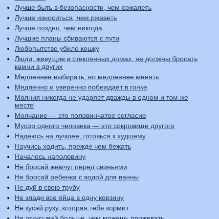
Лучше быть в безопасности, чем сожалеть
Лучше износиться, чем ржаветь
Лучше поздно, чем никогда
Лучшие планы сбиваются с пути
Любопытство убило кошку
Люди, живущие в стеклянных домах, не должны бросать
камни в других
Медленнее выбирать, но медленнее менять
Медленно и уверенно побеждает в гонке
Молния никогда не ударяет дважды в одном и том же
месте
Молчание — это половинчатое согласие
Мусор одного человека — это сокровище другого
Надеюсь на лучшее, готовься к худшему
Научись ходить, прежде чем бежать
Началось наполовину
Не бросай жемчуг перед свиньями
Не бросай ребенка с водой для ванны
Не дуй в свою трубу
Не клади все яйца в одну корзину
Не кусай руку, которая тебя кормит
Не откусывай больше, чем можешь прожевать