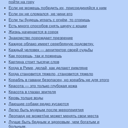
пойти на гору
Если не можешь победить их, присоединяйся к ним
Если он не сломался, не чини его
Если ты будешь играть с огнём, то сгоришь
Есть много способов снять шкуру с кошки
Жизнь начинается в сорок
Знакомство порождает презрение
Каждое облако имеет серебряную подсветку.
Каждый человек — архитектор своей судьбы
Как посеешь, так и пожнешь
Картина стоит тысячи слов
Когда в Риме, делай, как делают римляне
Когда становится тяжело, становится тяжело
Корабль в гавани безопасен, но корабль не для этого
Красота — это только глубокая кожа
Красота в глазах зрителя
Кровь толще воды
Лающие собаки редко кусаются
Легко быть мудрым после мероприятия
Леопард не может/не может менять свои места
Лучше быть бедным и здоровым, чем богатым и
больным.