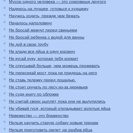
Мусор одного человека — это сокровище другого
Надеюсь на лучшее, готовься к худшему
Научись ходить, прежде чем бежать
Началось наполовину
Не бросай жемчуг перед свиньями
Не бросай ребенка с водой для ванны
Не дуй в свою трубу
Не клади все яйца в одну корзину
Не кусай руку, которая тебя кормит
Не откусывай больше, чем можешь прожевать
Не пересекай мост, пока не придешь на него
Не ставь тележку перед лошадью.
Не стоит скучать по лесу из-за деревьев
Не суди книгу по обложке
Не считай своих цыплят, пока они не вылупились
Не убивай гуся, который откладывает золотые яйца
Невежество — это блаженство
Нельзя научить старую собаку новым трюкам
Нельзя приготовить омлет, не разбив яйца