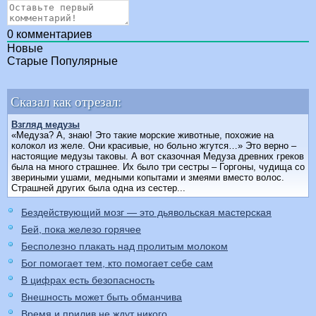
0
комментариев
Новые
Старые
Популярные
Сказал как отрезал:
Взгляд медузы
«Медуза? А, знаю! Это такие морские животные, похожие на
колокол из желе. Они красивые, но больно жгутся…» Это верно –
настоящие медузы таковы. А вот сказочная Медуза древних греков
была на много страшнее. Их было три сестры – Горгоны, чудища со
звериными ушами, медными копытами и змеями вместо волос.
Страшней других была одна из сестер...
Бездействующий мозг — это дьявольская мастерская
Бей, пока железо горячее
Бесполезно плакать над пролитым молоком
Бог помогает тем, кто помогает себе сам
В цифрах есть безопасность
Внешность может быть обманчива
Время и прилив не ждут никого