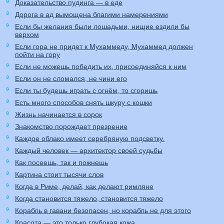
Доказательство пудинга — в еде
Дорога в ад вымощена благими намерениями
Если бы желания были лошадьми, нищие ездили бы
верхом
Если гора не придет к Мухаммеду, Мухаммед должен
пойти на гору
Если не можешь победить их, присоединяйся к ним
Если он не сломался, не чини его
Если ты будешь играть с огнём, то сгоришь
Есть много способов снять шкуру с кошки
Жизнь начинается в сорок
Знакомство порождает презрение
Каждое облако имеет серебряную подсветку.
Каждый человек — архитектор своей судьбы
Как посеешь, так и пожнешь
Картина стоит тысячи слов
Когда в Риме, делай, как делают римляне
Когда становится тяжело, становится тяжело
Корабль в гавани безопасен, но корабль не для этого
Красота — это только глубокая кожа