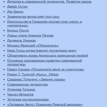
Детектив в современной литературе. Развитие жанра
Джейн Остин
Дэн Браун
Знаменитая вилла идет под снос
Издательство в Германии против слов «негр» и
«негритенок»
Коэльо Пауло
Ловцы удачи Алексея Пехова
Людмила Улицкая
Михаил Яворский «Обладатель»
Ника Гольц иллюстрирует последнюю книгу
Обнаружена сказка Андерсана написанная первой
Основные направления развития современной
литературы
Павел Санаев «Похороните меня за плинтусом»
Роман Т. Толстой «Кысь». Обзор
Сакариас Топелиус «Зимняя сказка»
Современная литература
Устинова Татьяна
Чингиз Айтматов
Эстетика постмодернизма
«Октавиан Август. Рождение Римской империи»