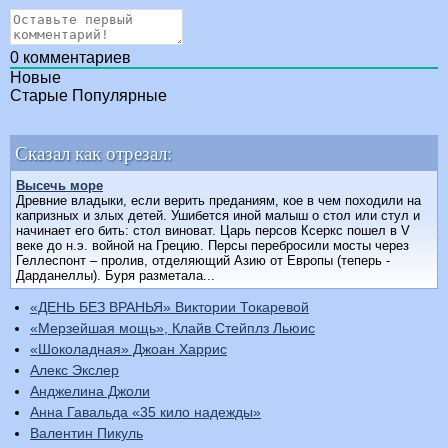
0
комментариев
Новые
Старые
Популярные
Сказал как отрезал:
Высечь море
Древние владыки, если верить преданиям, кое в чем походили на
капризных и злых детей. Ушибется иной малыш о стол или стул и
начинает его бить: стол виноват. Царь персов Ксеркс пошел в V
веке до н.э. войной на Грецию. Персы перебросили мосты через
Геллеспонт – пролив, отделяющий Азию от Европы (теперь -
Дарданеллы). Буря разметала...
«ДЕНЬ БЕЗ ВРАНЬЯ» Виктории Токаревой
«Мерзейшая мощь», Клайв Стейплз Льюис
«Шоколадная» Джоан Харрис
Алекс Экслер
Анджелина Джоли
Анна Гавальда «35 кило надежды»
Валентин Пикуль