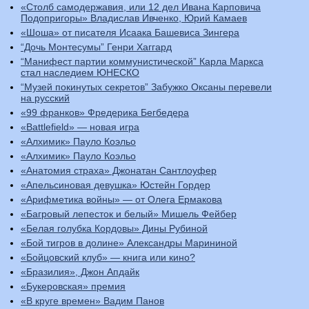
«Столб самодержавия, или 12 дел Ивана Карповича
Подопригоры» Владислав Ивченко, Юрий Камаев
«Шоша» от писателя Исаака Башевиса Зингера
“Дочь Монтесумы” Генри Хаггард
“Манифест партии коммунистической” Карла Маркса
стал наследием ЮНЕСКО
“Музей покинутых секретов” Забужко Оксаны перевели
на русский
«99 франков» Фредерика Бегбедера
«Battlefield» — новая игра
«Алхимик» Пауло Коэльо
«Алхимик» Пауло Коэльо
«Анатомия страха» Джонатан Сантлоуфер
«Апельсиновая девушка» Юстейн Гордер
«Арифметика войны» — от Олега Ермакова
«Багровый лепесток и белый» Мишель Фейбер
«Белая голубка Кордовы» Дины Рубиной
«Бой тигров в долине» Александры Марининой
«Бойцовский клуб» — книга или кино?
«Бразилия», Джон Апдайк
«Букеровская» премия
«В круге времен» Вадим Панов