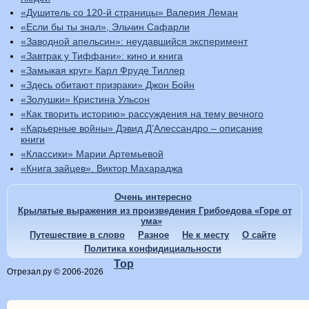
«Душитель со 120-й страницы» Валерия Леман
«Если бы ты знал», Эльчин Сафарли
«Заводной апельсин»: неудавшийся эксперимент
«Завтрак у Тиффани»: кино и книга
«Замыкая круг» Карл Фруде Тиллер
«Здесь обитают призраки» Джон Бойн
«Золушки» Кристина Ульсон
«Как творить историю» рассуждения на тему вечного
«Карьерные войны» Дэвид Д’Алессандро – описание
книги
«Классики» Марии Артемьевой
«Книга зайцев». Виктор Махараджа
Очень интересно
Крылатые выражения из произведения Грибоедова «Горе от
ума»
Путешествие в слово
Разное
Не к месту
О сайте
Политика конфидициальности
Top
Отрезал.ру © 2006-2026