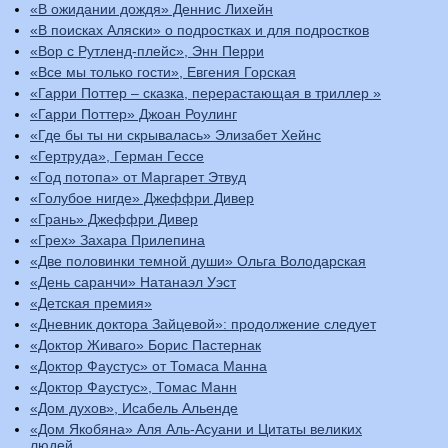
«В ожидании дождя» Деннис Лихейн
«В поисках Аляски» о подростках и для подростков
«Вор с Рутленд-плейс», Энн Перри
«Все мы только гости», Евгения Горская
«Гарри Поттер – сказка, перерастающая в триллер »
«Гарри Поттер» Джоан Роулинг
«Где бы ты ни скрывалась» Элизабет Хейнс
«Гертруда», Герман Гессе
«Год потопа» от Маргарет Этвуд
«Голубое нигде» Джеффри Дивер
«Грань» Джеффри Дивер
«Грех» Захара Прилепина
«Две половинки темной души» Ольга Володарская
«День саранчи» Натанаэл Уэст
«Детская премия»
«Дневник доктора Зайцевой»: продолжение следует
«Доктор Живаго» Борис Пастернак
«Доктор Фаустус» от Томаса Манна
«Доктор Фаустус», Томас Манн
«Дом духов», Исабель Альенде
«Дом Якобяна» Аля Аль-Асуани и Цитаты великих
людей