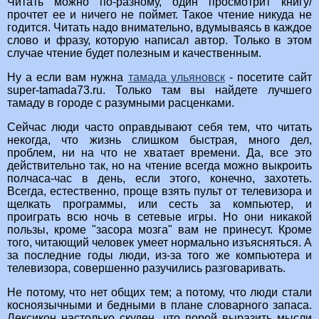
Читать можно по-разному, один просмотрит книгу/
прочтет ее и ничего не поймет. Такое чтение никуда не
годится. Читать надо внимательно, вдумываясь в каждое
слово и фразу, которую написал автор. Только в этом
случае чтение будет полезным и качественным.
Ну а если вам нужна
тамада ульяновск
- посетите сайт
super-tamada73.ru. Только там вы найдете лучшего
тамаду в городе с разумными расценками.
Сейчас люди часто оправдывают себя тем, что читать
некогда, что жизнь слишком быстрая, много дел,
проблем, ни на что не хватает времени. Да, все это
действительно так, но на чтение всегда можно выкроить
полчаса-час в день, если этого, конечно, захотеть.
Всегда, естественно, проще взять пульт от телевизора и
щелкать программы, или сесть за компьютер, и
проиграть всю ночь в сетевые игры. Но они никакой
пользы, кроме "засора мозга" вам не принесут. Кроме
того, читающий человек умеет нормально изъясняться. А
за последние годы люди, из-за того же компьютера и
телевизора, совершенно разучились разговаривать.
Не потому, что нет общих тем; а потому, что люди стали
косноязычными и бедными в плане словарного запаса.
Лексикон настолько скуден, что порой выразить мысли