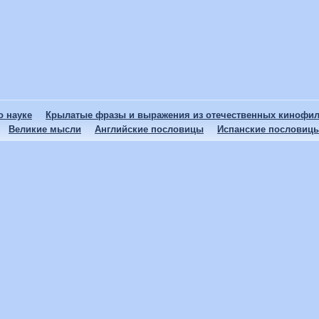
 науке
Крылатые фразы и выражения из отечественных кинофи
Великие мысли
Английские пословицы
Испанские пословиц