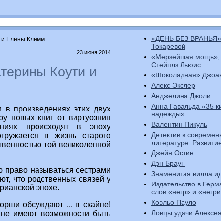
«ДЕНЬ БЕЗ ВРАНЬЯ»
и и Елены Клемм
Токаревой
23 июня 2014
«Мерзейшая мощь»,
Стейплз Льюис
атерины Коути и
«Шоколадная» Джоа
Алекс Экслер
Анджелина Джоли
Анна Гавальда «35 к
и в произведениях этих двух
надежды»
ру новых книг от виртуозниц
Валентин Пикуль
ниях происходят в эпоху
Детектив в современ
огружается в жизнь старого
литературе. Развити
ственностью той великолепной
Джейн Остин
Дэн Браун
ю право называться сестрами
Знаменитая вилла ид
ют, что родственных связей у
Издательство в Герм
орианской эпохе.
слов «негр» и «негр
Коэльо Пауло
орши обсуждают ... в скайпе!
Ловцы удачи Алексе
 не имеют возможности быть