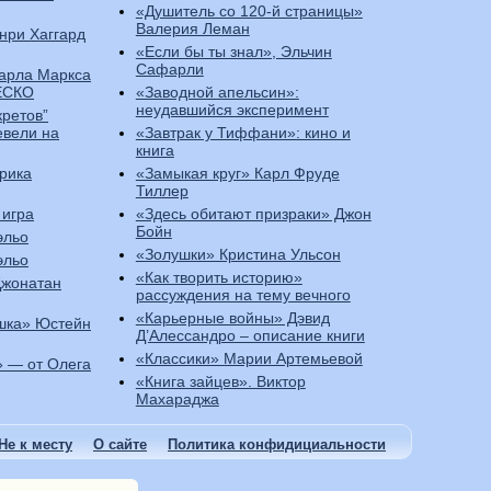
«Душитель со 120-й страницы»
Валерия Леман
нри Хаггард
«Если бы ты знал», Эльчин
Сафарли
Карла Маркса
ЕСКО
«Заводной апельсин»:
неудавшийся эксперимент
кретов”
евели на
«Завтрак у Тиффани»: кино и
книга
рика
«Замыкая круг» Карл Фруде
Тиллер
 игра
«Здесь обитают призраки» Джон
Бойн
эльо
«Золушки» Кристина Ульсон
эльо
«Как творить историю»
Джонатан
рассуждения на тему вечного
«Карьерные войны» Дэвид
шка» Юстейн
Д’Алессандро – описание книги
«Классики» Марии Артемьевой
 — от Олега
«Книга зайцев». Виктор
Махараджа
Не к месту
О сайте
Политика конфидициальности