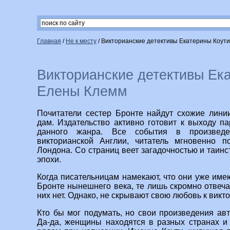
Главная
/
Не к месту
/
Викторианские детективы Екатерины Коут
Викторианские детективы Ек
Елены Клемм
Почитатели сестер Бронте найдут схожие лини
дам. Издательство активно готовит к выходу па
данного жанра. Все события в произведе
викторианской Англии, читатель мгновенно п
Лондона. Со страниц веет загадочностью и таин
эпохи.
Когда писательницам намекают, что они уже име
Бронте нынешнего века, те лишь скромно отвеча
них нет. Однако, не скрывают свою любовь к викт
Кто бы мог подумать, но свои произведения авт
Да-да, женщины находятся в разных странах и