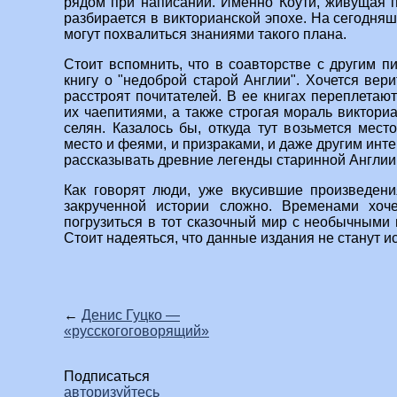
рядом при написании. Именно Коути, живущая п
разбирается в викторианской эпохе. На сегодня
могут похвалиться знаниями такого плана.
Стоит вспомнить, что в соавторстве с другим п
книгу о "недоброй старой Англии". Хочется вери
расстроят почитателей. В ее книгах переплетаю
их чаепитиями, а также строгая мораль виктори
селян. Казалось бы, откуда тут возьмется мест
место и феями, и призраками, и даже другим инт
рассказывать древние легенды старинной Англии
Как говорят люди, уже вкусившие произведени
закрученной истории сложно. Временами хоч
погрузиться в тот сказочный мир с необычными 
Стоит надеяться, что данные издания не станут 
←
Денис Гуцко —
«русскогоговорящий»
Подписаться
авторизуйтесь