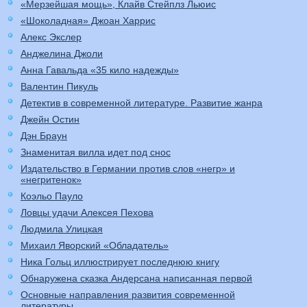
«Мерзейшая мощь», Клайв Стейплз Льюис
«Шоколадная» Джоан Харрис
Алекс Экслер
Анджелина Джоли
Анна Гавальда «35 кило надежды»
Валентин Пикуль
Детектив в современной литературе. Развитие жанра
Джейн Остин
Дэн Браун
Знаменитая вилла идет под снос
Издательство в Германии против слов «негр» и
«негритенок»
Коэльо Пауло
Ловцы удачи Алексея Пехова
Людмила Улицкая
Михаил Яворский «Обладатель»
Ника Гольц иллюстрирует последнюю книгу
Обнаружена сказка Андерсана написанная первой
Основные направления развития современной
литературы