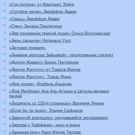
«Год потопа» от Маргарет Этвуд
«Голубое нигде» Джеффри Дивер
«Грань» Джеффри Дивер
«Грех» Захара Прилепина
«Две половинки темной души» Ольга Володарская
«День саранчи» Натанаэл Уэст
«Детская премия»
«Дневник доктора Зайцевой»: продолжение следует
«Доктор Живаго» Борис Пастернак
«Доктор Фаустус» от Томаса Манна
«Доктор Фаустус», Томас Манн
«Дом духов», Исабель Альенде
«Дом Якобяна» Аля Аль-Асуани и Цитаты великих
людей
«Душитель со 120-й страницы» Валерия Леман
«Если бы ты знал», Эльчин Сафарли
«Заводной апельсин»: неудавшийся эксперимент
«Завтрак у Тиффани»: кино и книга
«Замыкая круг» Карл Фруде Тиллер