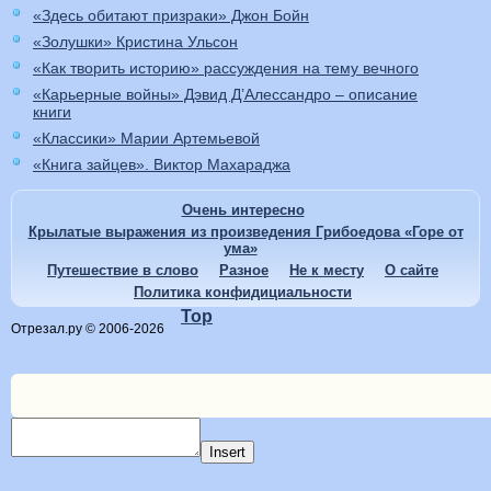
«Здесь обитают призраки» Джон Бойн
«Золушки» Кристина Ульсон
«Как творить историю» рассуждения на тему вечного
«Карьерные войны» Дэвид Д’Алессандро – описание
книги
«Классики» Марии Артемьевой
«Книга зайцев». Виктор Махараджа
Очень интересно
Крылатые выражения из произведения Грибоедова «Горе от
ума»
Путешествие в слово
Разное
Не к месту
О сайте
Политика конфидициальности
Top
Отрезал.ру © 2006-2026
Insert