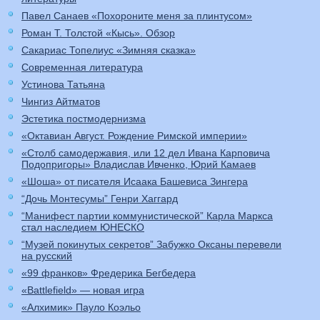
Павел Санаев «Похороните меня за плинтусом»
Роман Т. Толстой «Кысь». Обзор
Сакариас Топелиус «Зимняя сказка»
Современная литература
Устинова Татьяна
Чингиз Айтматов
Эстетика постмодернизма
«Октавиан Август. Рождение Римской империи»
«Столб самодержавия, или 12 дел Ивана Карповича
Подопригоры» Владислав Ивченко, Юрий Камаев
«Шоша» от писателя Исаака Башевиса Зингера
“Дочь Монтесумы” Генри Хаггард
“Манифест партии коммунистической” Карла Маркса
стал наследием ЮНЕСКО
“Музей покинутых секретов” Забужко Оксаны перевели
на русский
«99 франков» Фредерика Бегбедера
«Battlefield» — новая игра
«Алхимик» Пауло Коэльо