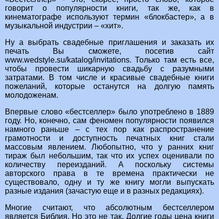
говорит о популярности книги, так же, как в
кинематографе используют термин «блокбастер», а в
музыкальной индустрии – «хит».
Ну а выбрать свадебные приглашения и заказать их
печать Вы сможете, посетив сайт
www.wedstyle.su/katalog/invitations. Только там есть все,
чтобы провести шикарную свадьбу с разумными
затратами. В том числе и красивые свадебные книги
пожеланий, которые останутся на долгую память
молодоженам.
Впервые слово «бестселлер» было употреблено в 1889
году. Но, конечно, сам феномен популярности появился
намного раньше – с тех пор как распространение
грамотности и доступность печатных книг стали
массовым явлением. Любопытно, что у ранних книг
тираж был небольшим, так что их успех оценивали по
количеству переизданий. А поскольку системы
авторского права в те времена практически не
существовало, одну и ту же книгу могли выпускать
разные издания (зачастую еще и в разных редакциях).
Многие считают, что абсолютным бестселлером
является Библия. Но это не так. Долгие годы цена книги