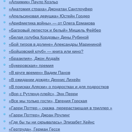
«Алхимик» Пауло Коэльо
«Анатомия страха» Джонатан Сантлоуфер
«Апельсиновая девушка» Юстейн Гордер
«Арифметика войны» — от Олега Ермакова
«Багровый лепесток и белый» Мишель Фейбер
«Белая голубка Кордовы» Дины Рубиной
«Бой тигров в долине» Александры Марининой
«Бойцовский клуб» — книга или кино?
«Бразилия», Джон Апдайк
«Букеровская» премия
«В круге времен» Вадим Панов
«В ожидании дождя» Деннис Лихейн
«В поисках Аляски» о подростках и для подростков
«Вор с Рутленд-плейс», Энн Перри
«Все мы только гости», Евгения Горская
«Гарри Поттер – сказка, перерастающая в триллер »
«Гарри Поттер» Джоан Роулинг
«Где бы ты ни скрывалась» Элизабет Хейнс
«Гертруда», Герман Гессе