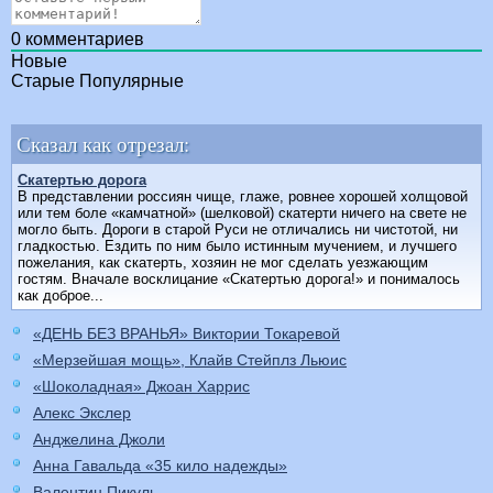
0
комментариев
Новые
Старые
Популярные
Сказал как отрезал:
Скатертью дорога
В представлении россиян чище, глаже, ровнее хорошей холщовой
или тем боле «камчатной» (шелковой) скатерти ничего на свете не
могло быть. Дороги в старой Руси не отличались ни чистотой, ни
гладкостью. Ездить по ним было истинным мучением, и лучшего
пожелания, как скатерть, хозяин не мог сделать уезжающим
гостям. Вначале восклицание «Скатертью дорога!» и понималось
как доброе...
«ДЕНЬ БЕЗ ВРАНЬЯ» Виктории Токаревой
«Мерзейшая мощь», Клайв Стейплз Льюис
«Шоколадная» Джоан Харрис
Алекс Экслер
Анджелина Джоли
Анна Гавальда «35 кило надежды»
Валентин Пикуль