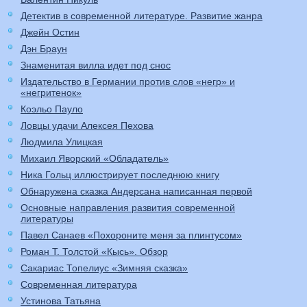
Детектив в современной литературе. Развитие жанра
Джейн Остин
Дэн Браун
Знаменитая вилла идет под снос
Издательство в Германии против слов «негр» и
«негритенок»
Коэльо Пауло
Ловцы удачи Алексея Пехова
Людмила Улицкая
Михаил Яворский «Обладатель»
Ника Гольц иллюстрирует последнюю книгу
Обнаружена сказка Андерсана написанная первой
Основные направления развития современной
литературы
Павел Санаев «Похороните меня за плинтусом»
Роман Т. Толстой «Кысь». Обзор
Сакариас Топелиус «Зимняя сказка»
Современная литература
Устинова Татьяна