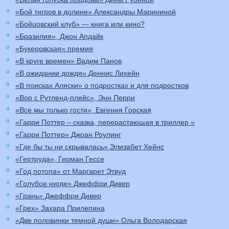
«Бой тигров в долине» Александры Марининой
«Бойцовский клуб» — книга или кино?
«Бразилия», Джон Апдайк
«Букеровская» премия
«В круге времен» Вадим Панов
«В ожидании дождя» Деннис Лихейн
«В поисках Аляски» о подростках и для подростков
«Вор с Рутленд-плейс», Энн Перри
«Все мы только гости», Евгения Горская
«Гарри Поттер – сказка, перерастающая в триллер »
«Гарри Поттер» Джоан Роулинг
«Где бы ты ни скрывалась» Элизабет Хейнс
«Гертруда», Герман Гессе
«Год потопа» от Маргарет Этвуд
«Голубое нигде» Джеффри Дивер
«Грань» Джеффри Дивер
«Грех» Захара Прилепина
«Две половинки темной души» Ольга Володарская