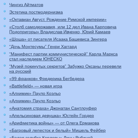
Чингиз Айтматов
Эстетика постмодернизма
«Октавиан Август. Рождение Римской империи»
«Столб самодержавия, или 12 дел Ивана Карповича
Подопригоры» Владислав Ивченко, Юрий Камаев
«Шоша» от писателя Исаака Башевиса Зингера
“Дочь Монтесумы” Генри Хаггард
“Манифест партии коммунистической” Карла Маркса
стал наследием ЮНЕСКО
“Музей покинутых секретов” Забужко Оксаны перевели
на русский
«99 франков» Фредерика Бегбедера
«Battlefield» — новая игра
«Алхимик» Пауло Коэльо
«Алхимик» Пауло Коэльо
«Анатомия страха» Джонатан Сантлоуфер
«Апельсиновая девушка» Юстейн Гордер
«Арифметика войны» — от Олега Ермакова
«Багровый лепесток и белый» Мишель Фейбер
«Белая голубка Кордовы» Дины Рубиной