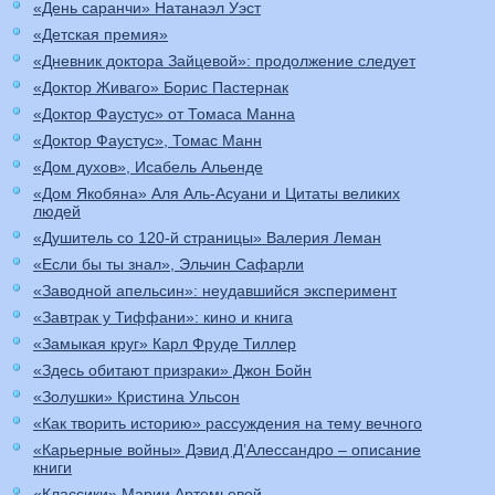
«День саранчи» Натанаэл Уэст
«Детская премия»
«Дневник доктора Зайцевой»: продолжение следует
«Доктор Живаго» Борис Пастернак
«Доктор Фаустус» от Томаса Манна
«Доктор Фаустус», Томас Манн
«Дом духов», Исабель Альенде
«Дом Якобяна» Аля Аль-Асуани и Цитаты великих
людей
«Душитель со 120-й страницы» Валерия Леман
«Если бы ты знал», Эльчин Сафарли
«Заводной апельсин»: неудавшийся эксперимент
«Завтрак у Тиффани»: кино и книга
«Замыкая круг» Карл Фруде Тиллер
«Здесь обитают призраки» Джон Бойн
«Золушки» Кристина Ульсон
«Как творить историю» рассуждения на тему вечного
«Карьерные войны» Дэвид Д’Алессандро – описание
книги
«Классики» Марии Артемьевой