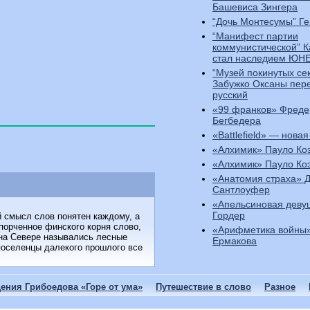
Башевиса Зингера
“Дочь Монтесумы” Ге
“Манифест партии
коммунистической” 
стал наследием ЮН
“Музей покинутых се
Забужко Оксаны пер
русский
«99 франков» Фреде
Бегбедера
«Battlefield» — новая
«Алхимик» Пауло Ко
«Алхимик» Пауло Ко
«Анатомия страха» 
Сантлоуфер
«Апельсиновая деву
Гордер
й смысл слов понятен каждому, а
спорченное финского корня слово,
«Арифметика войны»
 на Севере назывались лесные
Ермакова
 поселенцы далекого прошлого все
ения Грибоедова «Горе от ума»
Путешествие в слово
Разное