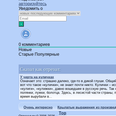
авторизуйтесь
Уведомить о
0
комментариев
Новые
Старые
Популярные
Сказал как отрезал:
У черта на куличках
Означает это: страшно далеко, где-то в дикой глуши. Общи
вот что такое «кулички», не знает почти никто. Кулички – и
«кулиги», «кулижки», давно вошедшее в русскую речь. Так
полянки, лужки, болотца. Здесь, в лесистой части страны,
время вырубали в...
Очень интересно
Крылатые выражения из произвед
Top