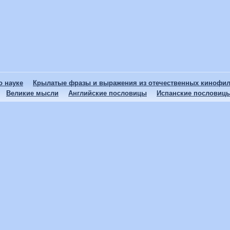
 науке
Крылатые фразы и выражения из отечественных кинофи
Великие мысли
Английские пословицы
Испанские пословиц