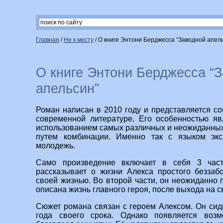
Главная
/
Не к месту
/
О книге Энтони Берджесса “Заводной апел
О книге Энтони Берджесса “
апельсин”
Роман написан в 2010 году и представляется со
современной литературе. Его особенностью яв
использованием самых различных и неожиданных 
путем комбинации. Именно так с языком экс
молодежь.
Само произведение включает в себя 3 част
рассказывает о жизни Алекса простого беззаб
своей жизнью. Во второй части, он неожиданно п
описана жизнь главного героя, после выхода на с
Сюжет романа связан с героем Алексом. Он сид
года своего срока. Однако появляется воз