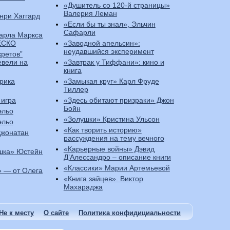
«Душитель со 120-й страницы»
Валерия Леман
нри Хаггард
«Если бы ты знал», Эльчин
Сафарли
Карла Маркса
ЕСКО
«Заводной апельсин»:
неудавшийся эксперимент
кретов”
евели на
«Завтрак у Тиффани»: кино и
книга
рика
«Замыкая круг» Карл Фруде
Тиллер
 игра
«Здесь обитают призраки» Джон
Бойн
эльо
«Золушки» Кристина Ульсон
эльо
«Как творить историю»
Джонатан
рассуждения на тему вечного
«Карьерные войны» Дэвид
шка» Юстейн
Д’Алессандро – описание книги
«Классики» Марии Артемьевой
 — от Олега
«Книга зайцев». Виктор
Махараджа
Не к месту
О сайте
Политика конфидициальности