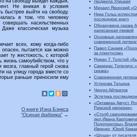
то на свободу выйдет каждый,
Людмила Улицкая
мент. Не вникая в условия
Михаил Яворский «О
ь быстрее выйти на свободу.
Ника Гольц иллюстр
чалась в том, что человеку
последнюю книгу
т совершать насильственных
Обнаружена сказка 
. Даже классическая музыка
написанная первой
Основные направлен
современной литера
ечает всех, кому когда-либо
Павел Санаев «Похо
е опасен, пытается как можно
за плинтусом»
ает ту жестокость, с которой
Роман Т. Толстой «К
ь жизнь самоубийством, что у
Сакариас Топелиус 
я мозга, главный герой снова
сказка»
и на улицу города вместе со
Современная литера
оторые раньше приносили ему
Устинова Татьяна
Чингиз Айтматов
Эстетика постмодер
«Октавиан Август. Р
Римской империи»
О книге Иэна Бэнкса
«Столб самодержави
“Осиная фабрика”
→
дел Ивана Карпович
Подопригоры» Влади
Ивченко, Юрий Кама
«Шоша» от писателя