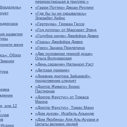
перерастающая в триллер »
бладатель»
«Гарри Поттер» Джоан Роулинг
ирует
«Где бы ты ни скрывалась»
Элизабет Хейнс
Андерсана
«Гертруда», Герман Гессе
«Год потопа» от Маргарет Этвуд
ия развития
«Голубое нигде» Джеффри Дивер
туры
«Грань» Джеффри Дивер
роните меня
«Грех» Захара Прилепина
«Две половинки темной души»
ысь». Обзор
Ольга Володарская
«Зимняя
«День саранчи» Натанаэл Уэст
«Детская премия»
тура
«Дневник доктора Зайцевой»:
продолжение следует
«Доктор Живаго» Борис
низма
Пастернак
ождение
«Доктор Фаустус» от Томаса
Манна
я, или 12
«Доктор Фаустус», Томас Манн
а
«Дом духов», Исабель Альенде
слав
ев
«Дом Якобяна» Аля Аль-Асуани и
Цитаты великих людей
 Исаака