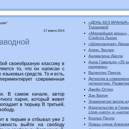
«ДЕНЬ БЕЗ ВРАНЬЯ»
ьсин”
Токаревой
17 марта 2014
«Мерзейшая мощь»,
Стейплз Льюис
Заводной
«Шоколадная» Джоа
Алекс Экслер
Анджелина Джоли
Анна Гавальда «35 к
бой своеобразную классику в
надежды»
ляется то, что он написан с
Валентин Пикуль
языковых средств. То и есть,
Детектив в современ
периментирует современная
литературе. Развити
Джейн Остин
и. В самом начале, автор
Дэн Браун
отного парня, который живет
Знаменитая вилла ид
опадает в тюрьму. В третьей,
Издательство в Герм
вободу.
слов «негр» и «негр
Коэльо Пауло
ит в тюрьме и отбывал уже 2
Ловцы удачи Алексе
можность выйти на свободу