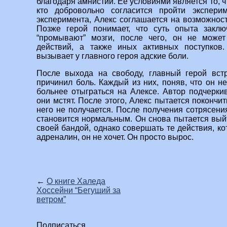
благодаря амнистии. Её условиями является то, ч
кто добровольно согласится пройти экспери
эксперимента, Алекс соглашается на возможност
Позже герой понимает, что суть опыта заклю
“промывают” мозги, после чего, он не може
действий, а также иных активных поступков
вызывает у главного героя адские боли.
После выхода на свободу, главный герой встр
причинил боль. Каждый из них, поняв, что он н
больнее отыграться на Алексе. Автор подчеркив
они мстят. После этого, Алекс пытается покончит
него не получается. После получения сотрясени
становится нормальным. Он снова пытается выйт
своей бандой, однако совершать те действия, к
адреналин, он не хочет. Он просто вырос.
←
О книге Халеда
Хоссейни “Бегущий за
ветром”
Подписаться