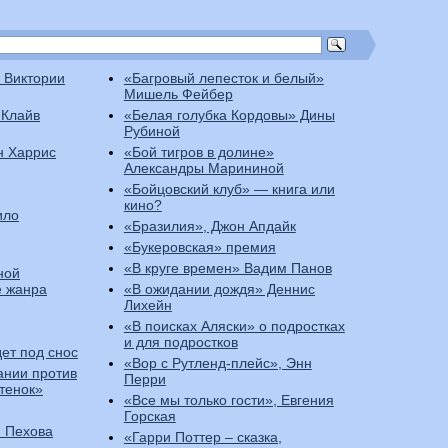
 Виктории
«Багровый лепесток и белый»
Мишель Фейбер
 Клайв
«Белая голубка Кордовы» Дины
Рубиной
н Харрис
«Бой тигров в долине»
Александры Марининой
«Бойцовский клуб» — книга или
кино?
ило
«Бразилия», Джон Апдайк
«Букеровская» премия
«В круге времен» Вадим Панов
ной
е жанра
«В ожидании дождя» Деннис
Лихейн
«В поисках Аляски» о подростках
и для подростков
ет под снос
«Вор с Рутленд-плейс», Энн
ании против
Перри
итенок»
«Все мы только гости», Евгения
Горская
я Пехова
«Гарри Поттер – сказка,