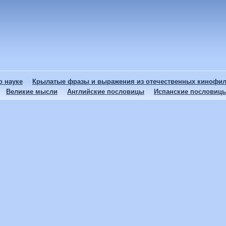
 науке
Крылатые фразы и выражения из отечественных кинофи
Великие мысли
Английские пословицы
Испанские пословиц