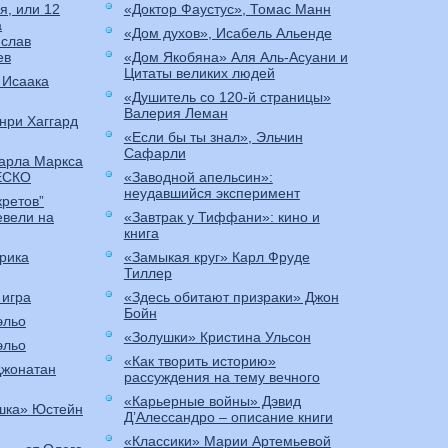
я, или 12
«Доктор Фаустус», Томас Манн
а
«Дом духов», Исабель Альенде
слав
ев
«Дом Якобяна» Аля Аль-Асуани и
Цитаты великих людей
 Исаака
«Душитель со 120-й страницы»
Валерия Леман
нри Хаггард
«Если бы ты знал», Эльчин
Сафарли
Карла Маркса
ЕСКО
«Заводной апельсин»:
неудавшийся эксперимент
кретов”
евели на
«Завтрак у Тиффани»: кино и
книга
рика
«Замыкая круг» Карл Фруде
Тиллер
 игра
«Здесь обитают призраки» Джон
Бойн
эльо
«Золушки» Кристина Ульсон
эльо
«Как творить историю»
Джонатан
рассуждения на тему вечного
«Карьерные войны» Дэвид
шка» Юстейн
Д’Алессандро – описание книги
«Классики» Марии Артемьевой