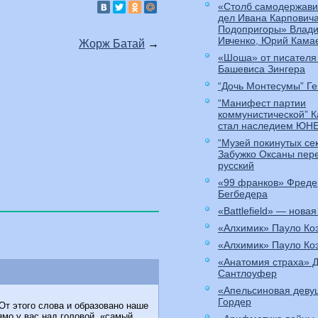
«Столб самодержави
дел Ивана Карпович
Подопригоры» Влади
Ивченко, Юрий Кама
Жорж Батай
→
«Шоша» от писателя
Башевиса Зингера
“Дочь Монтесумы” Ге
“Манифест партии
коммунистической” 
стал наследием ЮН
“Музей покинутых се
Забужко Оксаны пер
русский
«99 франков» Фреде
Бегбедера
«Battlefield» — новая
«Алхимик» Пауло Ко
«Алхимик» Пауло Ко
«Анатомия страха» 
Сантлоуфер
«Апельсиновая деву
Гордер
 От этого слова и образовано наше
ямо у вас над головой, «самый