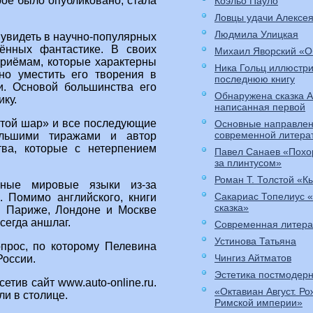
ое было опубликовано, стала
Коэльо Пауло
Ловцы удачи Алексе
Людмила Улицкая
увидеть в научно-популярных
щённых фантастике. В своих
Михаил Яворский «О
приёмам, которые характерны
Ника Гольц иллюстр
но уместить его творения в
последнюю книгу
и. Основой большинства его
Обнаружена сказка 
ку.
написанная первой
отой шар» и все последующие
Основные направлен
современной литера
ольшими тиражами и автор
тва, которые с нетерпением
Павел Санаев «Похо
за плинтусом»
Роман Т. Толстой «К
вные мировые языки из-за
Сакариас Топелиус 
. Помимо английского, книги
сказка»
В Париже, Лондоне и Москве
сегда аншлаг.
Современная литера
Устинова Татьяна
опрос, по которому Пелевина
Чингиз Айтматов
России.
Эстетика постмодер
етив сайт www.auto-online.ru.
«Октавиан Август. Р
ли в столице.
Римской империи»