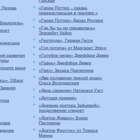
Горская
я Пехова
«Гарри Поттер – сказка,
перерастающая в триллер »
«Гарри Поттер» Джоан Роулинг
бладатель»
«Где бы ты ни скрывалась»
ирует
Элизабет Хейнс
«Гертруда», Герман Гессе
Андерсана
«Год потопа» от Маргарет Этвуд
ия развития
«Голубое нигде» Джеффри Дивер
туры
«Грань» Джеффри Дивер
роните меня
«Грех» Захара Прилепина
«Две половинки темной души»
ысь». Обзор
Ольга Володарская
«Зимняя
«День саранчи» Натанаэл Уэст
«Детская премия»
тура
«Дневник доктора Зайцевой»:
продолжение следует
«Доктор Живаго» Борис
низма
Пастернак
ождение
«Доктор Фаустус» от Томаса
Манна