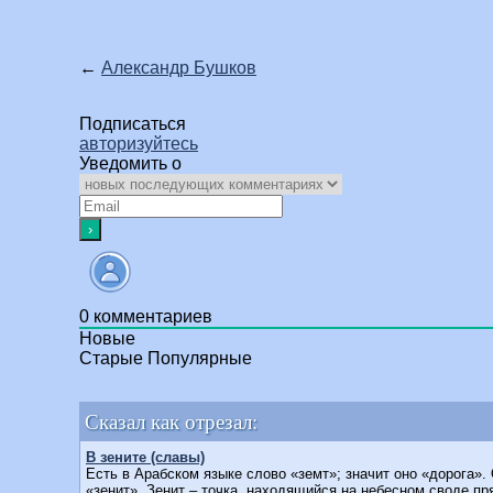
←
Александр Бушков
Подписаться
авторизуйтесь
Уведомить о
0
комментариев
Новые
Старые
Популярные
Сказал как отрезал:
В зените (славы)
Есть в Арабском языке слово «земт»; значит оно «дорога».
«зенит». Зенит – точка, находящийся на небесном своде пр