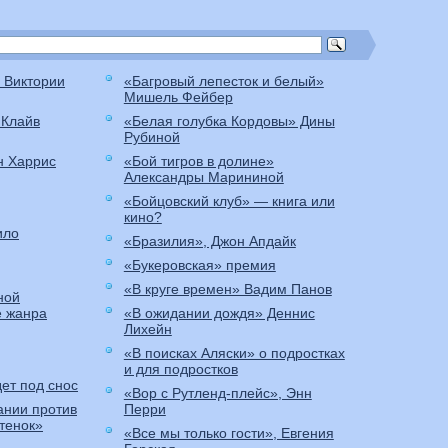
 Виктории
«Багровый лепесток и белый»
Мишель Фейбер
 Клайв
«Белая голубка Кордовы» Дины
Рубиной
н Харрис
«Бой тигров в долине»
Александры Марининой
«Бойцовский клуб» — книга или
кино?
ило
«Бразилия», Джон Апдайк
«Букеровская» премия
«В круге времен» Вадим Панов
ной
е жанра
«В ожидании дождя» Деннис
Лихейн
«В поисках Аляски» о подростках
и для подростков
ет под снос
«Вор с Рутленд-плейс», Энн
ании против
Перри
итенок»
«Все мы только гости», Евгения