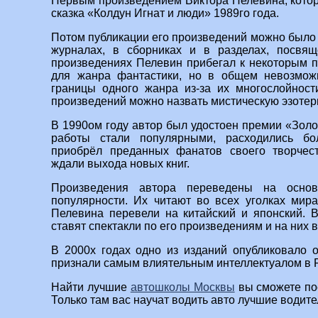
Первым произведением Виктора Пелевина, котор
сказка «Колдун Игнат и люди» 1989го года.
Потом публикации его произведений можно было 
журналах, в сборниках и в разделах, посвя
произведениях Пелевин прибегал к некоторым 
для жанра фантастики, но в общем невозмож
границы одного жанра из-за их многослойност
произведений можно назвать мистическую эзотери
В 1990ом году автор был удостоен премии «Зол
работы стали популярными, расходились б
приобрёл преданных фанатов своего творчес
ждали выхода новых книг.
Произведения автора переведены на осно
популярности. Их читают во всех уголках мира
Пелевина перевели на китайский и японский. 
ставят спектакли по его произведениям и на них в
В 2000х годах одно из изданий опубликовало 
признали самым влиятельным интеллектуалом в 
Найти лучшие
автошколы Москвы
вы сможете пос
Только там вас научат водить авто лучшие водите