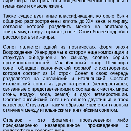
лирикой рассматриваются общечеловеческие вопросы о
гуманизме и смысле жизни.
Также существует иные классификации, которые были
обширно распространены вплоть до XIX века, и лирику,
согласно которой разделить можно на эпитафию,
эпиграмму, сатиру, отрывок, сонет. Стоит более подробно
рассмотреть эти жанры.
Сонет является одной из поэтических форм эпохи
Возрождения. Жанр драмы в котором еще композиция и
структура объединены по смыслу, словно борьба
противоположностей. Излюбленный жанр Шекспира
сонет обладает канонической формой стихотворения,
которая состоит из 14 строк. Сонет в свою очередь
разделяется на английский и итальянский. Состоит
итальянский сонет из двух катренов (четверостишья,
связанные с представлениями о составных частях мира:
огонь, воздух, вода, земля) и двух четверостиший.
Состоит английский сотен из одного двустишья и трех
катренов. Структура, таким образом, является главным
отличием между итальянским и английским сонетом.
Отрывок – это фрагмент произведения либо
преднамеренно незавершенное произведение с
философским содержанием.