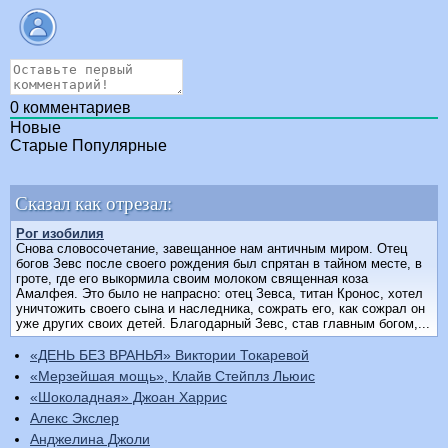
0
комментариев
Новые
Старые
Популярные
Сказал как отрезал:
Рог изобилия
Снова словосочетание, завещанное нам античным миром. Отец
богов Зевс после своего рождения был спрятан в тайном месте, в
гроте, где его выкормила своим молоком священная коза
Амалфея. Это было не напрасно: отец Зевса, титан Кронос, хотел
уничтожить своего сына и наследника, сожрать его, как сожрал он
уже других своих детей. Благодарный Зевс, став главным богом,...
«ДЕНЬ БЕЗ ВРАНЬЯ» Виктории Токаревой
«Мерзейшая мощь», Клайв Стейплз Льюис
«Шоколадная» Джоан Харрис
Алекс Экслер
Анджелина Джоли