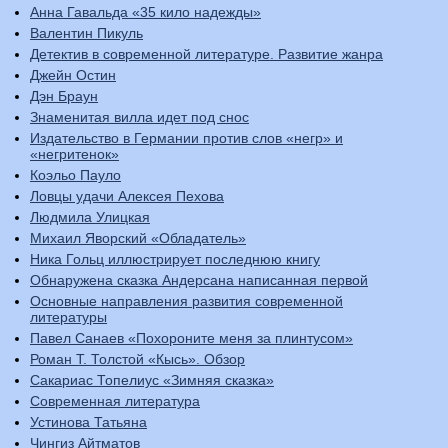
Анна Гавальда «35 кило надежды»
Валентин Пикуль
Детектив в современной литературе. Развитие жанра
Джейн Остин
Дэн Браун
Знаменитая вилла идет под снос
Издательство в Германии против слов «негр» и
«негритенок»
Коэльо Пауло
Ловцы удачи Алексея Пехова
Людмила Улицкая
Михаил Яворский «Обладатель»
Ника Гольц иллюстрирует последнюю книгу
Обнаружена сказка Андерсана написанная первой
Основные направления развития современной
литературы
Павел Санаев «Похороните меня за плинтусом»
Роман Т. Толстой «Кысь». Обзор
Сакариас Топелиус «Зимняя сказка»
Современная литература
Устинова Татьяна
Чингиз Айтматов