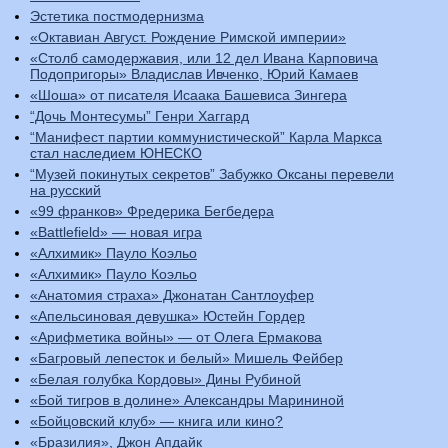
Эстетика постмодернизма
«Октавиан Август. Рождение Римской империи»
«Столб самодержавия, или 12 дел Ивана Карповича
Подопригоры» Владислав Ивченко, Юрий Камаев
«Шоша» от писателя Исаака Башевиса Зингера
“Дочь Монтесумы” Генри Хаггард
“Манифест партии коммунистической” Карла Маркса
стал наследием ЮНЕСКО
“Музей покинутых секретов” Забужко Оксаны перевели
на русский
«99 франков» Фредерика Бегбедера
«Battlefield» — новая игра
«Алхимик» Пауло Коэльо
«Алхимик» Пауло Коэльо
«Анатомия страха» Джонатан Сантлоуфер
«Апельсиновая девушка» Юстейн Гордер
«Арифметика войны» — от Олега Ермакова
«Багровый лепесток и белый» Мишель Фейбер
«Белая голубка Кордовы» Дины Рубиной
«Бой тигров в долине» Александры Марининой
«Бойцовский клуб» — книга или кино?
«Бразилия», Джон Апдайк