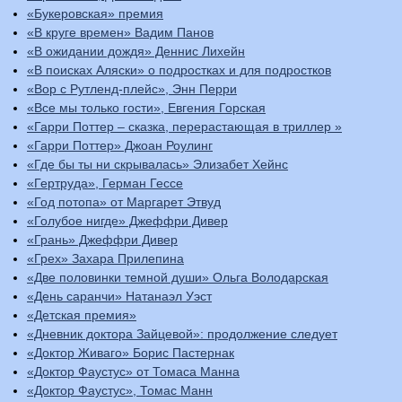
«Букеровская» премия
«В круге времен» Вадим Панов
«В ожидании дождя» Деннис Лихейн
«В поисках Аляски» о подростках и для подростков
«Вор с Рутленд-плейс», Энн Перри
«Все мы только гости», Евгения Горская
«Гарри Поттер – сказка, перерастающая в триллер »
«Гарри Поттер» Джоан Роулинг
«Где бы ты ни скрывалась» Элизабет Хейнс
«Гертруда», Герман Гессе
«Год потопа» от Маргарет Этвуд
«Голубое нигде» Джеффри Дивер
«Грань» Джеффри Дивер
«Грех» Захара Прилепина
«Две половинки темной души» Ольга Володарская
«День саранчи» Натанаэл Уэст
«Детская премия»
«Дневник доктора Зайцевой»: продолжение следует
«Доктор Живаго» Борис Пастернак
«Доктор Фаустус» от Томаса Манна
«Доктор Фаустус», Томас Манн