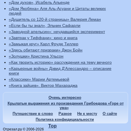
«Дом духов», Исабель Альенде
«Дом Якобяна» Аля Аль-Асуани и Цитаты великих
людей
«Душитель со 120-й страницы» Валерия Леман
«Если бы ты знал», Эльчин Сафарли
«Заводной апельсин»: неудавшийся эксперимент
«Завтрак у Тиффани»: кино и книга
«Замыкая круг» Карл Фруде Тиллер
«Здесь обитают призраки» Джон Бойн
«Золушки» Кристина Ульсон
«Как творить историю» рассуждения на тему вечного
«Карьерные войны» Дэвид Д’Алессандро – описание
книги
«Классики» Марии Артемьевой
«Книга зайцев». Виктор Махараджа
Очень интересно
Крылатые выражения из произведения Грибоедова «Горе от
ума»
Путешествие в слово
Разное
Не к месту
О сайте
Политика конфидициальности
Top
Отрезал.ру © 2006-2026