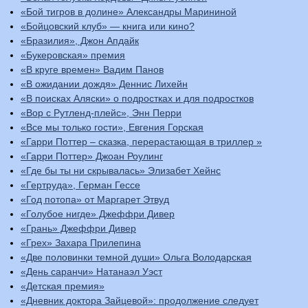
«Бой тигров в долине» Александры Марининой
«Бойцовский клуб» — книга или кино?
«Бразилия», Джон Апдайк
«Букеровская» премия
«В круге времен» Вадим Панов
«В ожидании дождя» Деннис Лихейн
«В поисках Аляски» о подростках и для подростков
«Вор с Рутленд-плейс», Энн Перри
«Все мы только гости», Евгения Горская
«Гарри Поттер – сказка, перерастающая в триллер »
«Гарри Поттер» Джоан Роулинг
«Где бы ты ни скрывалась» Элизабет Хейнс
«Гертруда», Герман Гессе
«Год потопа» от Маргарет Этвуд
«Голубое нигде» Джеффри Дивер
«Грань» Джеффри Дивер
«Грех» Захара Прилепина
«Две половинки темной души» Ольга Володарская
«День саранчи» Натанаэл Уэст
«Детская премия»
«Дневник доктора Зайцевой»: продолжение следует