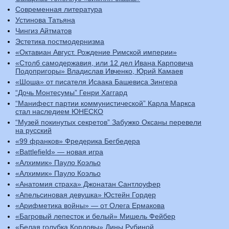
Современная литература
Устинова Татьяна
Чингиз Айтматов
Эстетика постмодернизма
«Октавиан Август. Рождение Римской империи»
«Столб самодержавия, или 12 дел Ивана Карповича
Подопригоры» Владислав Ивченко, Юрий Камаев
«Шоша» от писателя Исаака Башевиса Зингера
“Дочь Монтесумы” Генри Хаггард
“Манифест партии коммунистической” Карла Маркса
стал наследием ЮНЕСКО
“Музей покинутых секретов” Забужко Оксаны перевели
на русский
«99 франков» Фредерика Бегбедера
«Battlefield» — новая игра
«Алхимик» Пауло Коэльо
«Алхимик» Пауло Коэльо
«Анатомия страха» Джонатан Сантлоуфер
«Апельсиновая девушка» Юстейн Гордер
«Арифметика войны» — от Олега Ермакова
«Багровый лепесток и белый» Мишель Фейбер
«Белая голубка Кордовы» Дины Рубиной