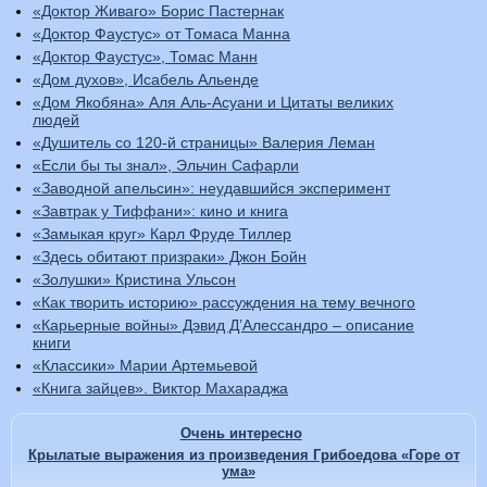
«Доктор Живаго» Борис Пастернак
«Доктор Фаустус» от Томаса Манна
«Доктор Фаустус», Томас Манн
«Дом духов», Исабель Альенде
«Дом Якобяна» Аля Аль-Асуани и Цитаты великих
людей
«Душитель со 120-й страницы» Валерия Леман
«Если бы ты знал», Эльчин Сафарли
«Заводной апельсин»: неудавшийся эксперимент
«Завтрак у Тиффани»: кино и книга
«Замыкая круг» Карл Фруде Тиллер
«Здесь обитают призраки» Джон Бойн
«Золушки» Кристина Ульсон
«Как творить историю» рассуждения на тему вечного
«Карьерные войны» Дэвид Д’Алессандро – описание
книги
«Классики» Марии Артемьевой
«Книга зайцев». Виктор Махараджа
Очень интересно
Крылатые выражения из произведения Грибоедова «Горе от
ума»