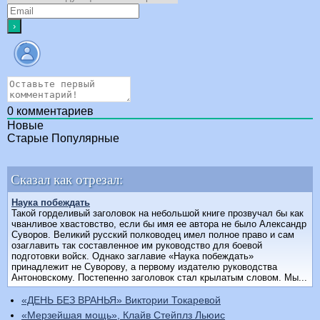
0
комментариев
Новые
Старые
Популярные
Сказал как отрезал:
Наука побеждать
Такой горделивый заголовок на небольшой книге прозвучал бы как
чванливое хвастовство, если бы имя ее автора не было Александр
Суворов. Великий русский полководец имел полное право и сам
озаглавить так составленное им руководство для боевой
подготовки войск. Однако заглавие «Наука побеждать»
принадлежит не Суворову, а первому издателю руководства
Антоновскому. Постепенно заголовок стал крылатым словом. Мы...
«ДЕНЬ БЕЗ ВРАНЬЯ» Виктории Токаревой
«Мерзейшая мощь», Клайв Стейплз Льюис