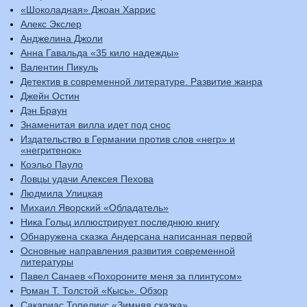
«Шоколадная» Джоан Харрис
Алекс Экслер
Анджелина Джоли
Анна Гавальда «35 кило надежды»
Валентин Пикуль
Детектив в современной литературе. Развитие жанра
Джейн Остин
Дэн Браун
Знаменитая вилла идет под снос
Издательство в Германии против слов «негр» и
«негритенок»
Коэльо Пауло
Ловцы удачи Алексея Пехова
Людмила Улицкая
Михаил Яворский «Обладатель»
Ника Гольц иллюстрирует последнюю книгу
Обнаружена сказка Андерсана написанная первой
Основные направления развития современной
литературы
Павел Санаев «Похороните меня за плинтусом»
Роман Т. Толстой «Кысь». Обзор
Сакариас Топелиус «Зимняя сказка»