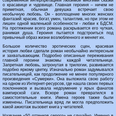
современной интерпретацией любимой многими сказки
о красавице и чудовище. Главная героиня – ничем не
приметная, обычная девушка встречает свою
необычную любовь. Он - воплощение многих женских
фантазий: красив, богат, умен, талантлив, но при этом не
лишен одной маленькой особенности - любви к БДСМ.
На протяжении всего романа раскрывается его чуткая,
ранимая душа. Героиня пытается подстроиться под
привычный образ жизни возлюбленного и меняет их.
Большое количество эротических сцен, красивая
история любви сделали роман необычайно интересным
и захватывающим. Подробно описанные переживания
главной героини знакомы каждой читательнице.
Запретная любовь, затронутая в трилогии, развивается
подобно яркому цветку. Изначально роман задумывался
писательницей, как продолжение не менее популярного
произведения «Сумерки». Она выложила свою работу
на одном из Интернет-ресурсов, где нашла своих первых
поклонников и вызвала недоумение у ярых фанатов
вампирской саги. Вскоре роман превратился в
самостоятельные книги. Имена героев также были
изменены. Писательница вряд ли могла предположить
какой ажиотаж вызовет книга у читателей.
Название «50 оттенков серого» не случайно. Именно в