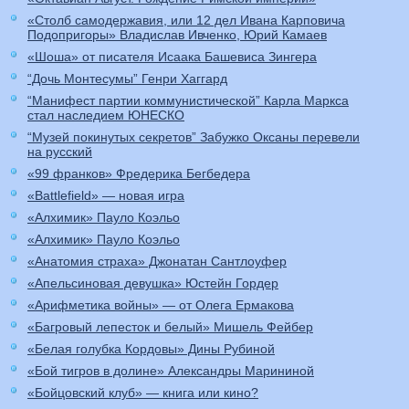
«Столб самодержавия, или 12 дел Ивана Карповича
Подопригоры» Владислав Ивченко, Юрий Камаев
«Шоша» от писателя Исаака Башевиса Зингера
“Дочь Монтесумы” Генри Хаггард
“Манифест партии коммунистической” Карла Маркса
стал наследием ЮНЕСКО
“Музей покинутых секретов” Забужко Оксаны перевели
на русский
«99 франков» Фредерика Бегбедера
«Battlefield» — новая игра
«Алхимик» Пауло Коэльо
«Алхимик» Пауло Коэльо
«Анатомия страха» Джонатан Сантлоуфер
«Апельсиновая девушка» Юстейн Гордер
«Арифметика войны» — от Олега Ермакова
«Багровый лепесток и белый» Мишель Фейбер
«Белая голубка Кордовы» Дины Рубиной
«Бой тигров в долине» Александры Марининой
«Бойцовский клуб» — книга или кино?