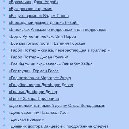
«Бразилия», Джон Апдайк
«Букеровская» премия
«В круге времен» Вадим Панов
«В ожидании дождя» Деннис Лихейн
«В поисках Аляски» о подростках и для подростков
«Вор с Рутленд-плейс», Энн Перри
«Все мы только гости», Евгения Горская
«Гарри Поттер – сказка, перерастающая в триллер »
«Гарри Поттер» Джоан Роулинг
«Где бы ты ни скрывалась» Элизабет Хейнс
«Гертруда», Герман Гессе
«Год потопа» от Маргарет Этвуд
«Голубое нигде» Джеффри Дивер
«Грань» Джеффри Дивер
«Грех» Захара Прилепина
«Две половинки темной души» Ольга Володарская
«День саранчи» Натанаэл Уэст
«Детская премия»
«Дневник доктора Зайцевой»: продолжение следует