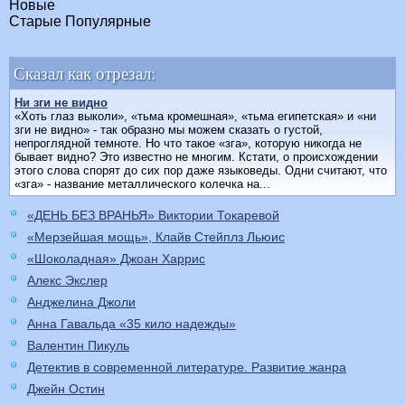
Новые
Старые
Популярные
Сказал как отрезал:
Ни зги не видно
«Хоть глаз выколи», «тьма кромешная», «тьма египетская» и «ни
зги не видно» - так образно мы можем сказать о густой,
непроглядной темноте. Но что такое «зга», которую никогда не
бывает видно? Это известно не многим. Кстати, о происхождении
этого слова спорят до сих пор даже языковеды. Одни считают, что
«зга» - название металлического колечка на...
«ДЕНЬ БЕЗ ВРАНЬЯ» Виктории Токаревой
«Мерзейшая мощь», Клайв Стейплз Льюис
«Шоколадная» Джоан Харрис
Алекс Экслер
Анджелина Джоли
Анна Гавальда «35 кило надежды»
Валентин Пикуль
Детектив в современной литературе. Развитие жанра
Джейн Остин