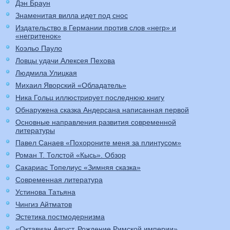
Дэн Браун
Знаменитая вилла идет под снос
Издательство в Германии против слов «негр» и
«негритенок»
Коэльо Пауло
Ловцы удачи Алексея Пехова
Людмила Улицкая
Михаил Яворский «Обладатель»
Ника Гольц иллюстрирует последнюю книгу
Обнаружена сказка Андерсана написанная первой
Основные направления развития современной
литературы
Павел Санаев «Похороните меня за плинтусом»
Роман Т. Толстой «Кысь». Обзор
Сакариас Топелиус «Зимняя сказка»
Современная литература
Устинова Татьяна
Чингиз Айтматов
Эстетика постмодернизма
«Октавиан Август. Рождение Римской империи»