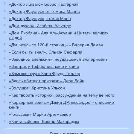
«Доктор Живаго» Борис Пастернак
«Доктор Фаустус» от Томаса Манна
«Доктор Фаустус», Томас Манн
«Дом духов», Исабель Альенде
«Дом Якобяна» Аля Аль-Асуани и Цитаты великих
людей
«Душитель со 120-й страницы» Валерия Леман
«Если бы ты знал», Эльчин Сафарли
«Заводной апельсин»: неудавшийся эксперимент
«Завтрак у Тиффани»: кино и книга
«Замыкая круг» Карл Фруде Тиллер
«Здесь обитают призраки» Джон Бойн
«Золушки» Кристина Ульсон
«Как творить историю» рассуждения на тему вечного
«Карьерные войны» Дэвид Д’Алессандро – описание
книги
«Классики» Марии Артемьевой
«Книга зайцев». Виктор Махараджа
Очень интересно