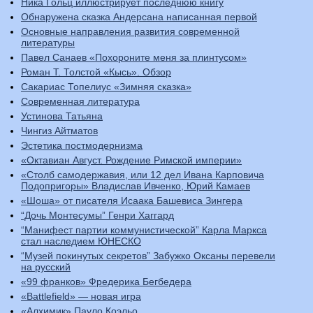
Ника Гольц иллюстрирует последнюю книгу
Обнаружена сказка Андерсана написанная первой
Основные направления развития современной
литературы
Павел Санаев «Похороните меня за плинтусом»
Роман Т. Толстой «Кысь». Обзор
Сакариас Топелиус «Зимняя сказка»
Современная литература
Устинова Татьяна
Чингиз Айтматов
Эстетика постмодернизма
«Октавиан Август. Рождение Римской империи»
«Столб самодержавия, или 12 дел Ивана Карповича
Подопригоры» Владислав Ивченко, Юрий Камаев
«Шоша» от писателя Исаака Башевиса Зингера
“Дочь Монтесумы” Генри Хаггард
“Манифест партии коммунистической” Карла Маркса
стал наследием ЮНЕСКО
“Музей покинутых секретов” Забужко Оксаны перевели
на русский
«99 франков» Фредерика Бегбедера
«Battlefield» — новая игра
«Алхимик» Пауло Коэльо