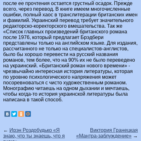
после ее прочтения остается грустный осадок. Прежде
всего, через перевод. В книге имеем многочисленные
ошибки, полный хаос в транслитерации британских имен
и фамилий. Украинский перевод требует значительного
редакторско-коректорского вмешательства. Так же
«Список главных произведений британского романа
после 1976, который предлагает Брэдбери
представлены только на английском языке. Для издания,
рассчитанного не только на специалистов-англистов,
было бы хорошо перевести на русский названия
романов, тем более, что на 90% их не было переведено
на украинский. «Британский роман нового времени» -
чрезвычайно интересная история литературы, которая
по уровню психологического напряжения может
посоревноваться с чисто художественным романом.
Монографию читаешь на одном дыхании и мечтаешь,
чтобы когда-то история украинской литературы была
написана в такой способ.
←
Ирэн Роздобудько «Я
Виктория Гранецкая
знаю, что ты знаешь, что я
«Мантра-заблуждение»
→