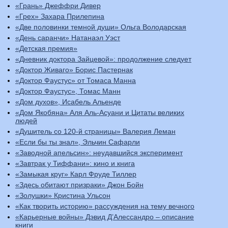
«Грань» Джеффри Дивер
«Грех» Захара Прилепина
«Две половинки темной души» Ольга Володарская
«День саранчи» Натанаэл Уэст
«Детская премия»
«Дневник доктора Зайцевой»: продолжение следует
«Доктор Живаго» Борис Пастернак
«Доктор Фаустус» от Томаса Манна
«Доктор Фаустус», Томас Манн
«Дом духов», Исабель Альенде
«Дом Якобяна» Аля Аль-Асуани и Цитаты великих
людей
«Душитель со 120-й страницы» Валерия Леман
«Если бы ты знал», Эльчин Сафарли
«Заводной апельсин»: неудавшийся эксперимент
«Завтрак у Тиффани»: кино и книга
«Замыкая круг» Карл Фруде Тиллер
«Здесь обитают призраки» Джон Бойн
«Золушки» Кристина Ульсон
«Как творить историю» рассуждения на тему вечного
«Карьерные войны» Дэвид Д’Алессандро – описание
книги