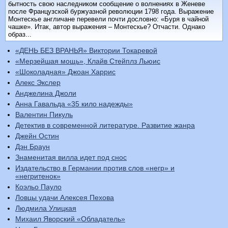
бытность свою наследником сообщение о волнениях в Женеве
после Французской буржуазной революции 1798 года. Выражение
Монтескье англичане перевели почти дословно: «Буря в чайной
чашке». Итак, автор выражения – Монтескье? Отчасти. Однако
образ...
«ДЕНЬ БЕЗ ВРАНЬЯ» Виктории Токаревой
«Мерзейшая мощь», Клайв Стейплз Льюис
«Шоколадная» Джоан Харрис
Алекс Экслер
Анджелина Джоли
Анна Гавальда «35 кило надежды»
Валентин Пикуль
Детектив в современной литературе. Развитие жанра
Джейн Остин
Дэн Браун
Знаменитая вилла идет под снос
Издательство в Германии против слов «негр» и
«негритенок»
Коэльо Пауло
Ловцы удачи Алексея Пехова
Людмила Улицкая
Михаил Яворский «Обладатель»