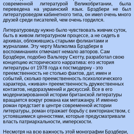
современной литературой Великобритании, была
переведена на украинский язык. Брэдбери не был
литературоведом кабинетного типа, он имел очень много
друзей среди писателей, чем очень гордился.
Литературоведу нужно было чувствовать живчик суток,
быть в живом литературном процессе, а не сидеть в
архивах, обложившись старыми фолиантами и
журналами. Эту черту Малколма Брэдбери в
воспоминаниях отмечают немало авторов. Сам
Брэдбери, подобно Вальтеру Скотту, разработал свою
концепцию исторического нарратива: его история
литературы от 1978 года к постмодерну - это
преемственность не столько фактов, дат, имен и
событий, сколько преемственность психологического
характера, «живая» преемственность дружественных
контактов, недоразумений и дискуссий. Все в его
модернизированной истории британской литературы
вращается вокруг романа как метажанру. И именно
роман предстает в центре современной истории
литературы, роман отражает борьбу с викторианством, с
устоявшимися ценностями, которые предусматривали
власть патриархальности, имперскости.
Несмотря на всю важность этой монографии Брэдбери,