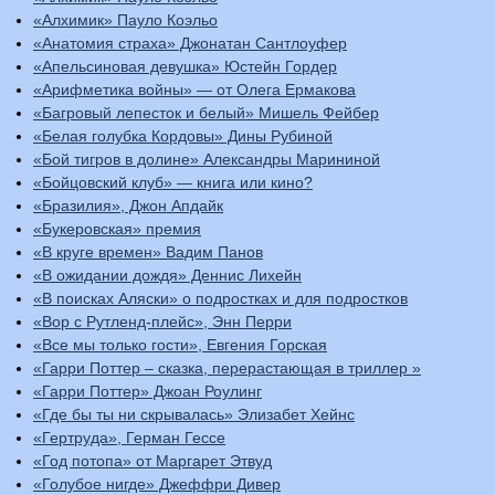
«Алхимик» Пауло Коэльо
«Анатомия страха» Джонатан Сантлоуфер
«Апельсиновая девушка» Юстейн Гордер
«Арифметика войны» — от Олега Ермакова
«Багровый лепесток и белый» Мишель Фейбер
«Белая голубка Кордовы» Дины Рубиной
«Бой тигров в долине» Александры Марининой
«Бойцовский клуб» — книга или кино?
«Бразилия», Джон Апдайк
«Букеровская» премия
«В круге времен» Вадим Панов
«В ожидании дождя» Деннис Лихейн
«В поисках Аляски» о подростках и для подростков
«Вор с Рутленд-плейс», Энн Перри
«Все мы только гости», Евгения Горская
«Гарри Поттер – сказка, перерастающая в триллер »
«Гарри Поттер» Джоан Роулинг
«Где бы ты ни скрывалась» Элизабет Хейнс
«Гертруда», Герман Гессе
«Год потопа» от Маргарет Этвуд
«Голубое нигде» Джеффри Дивер