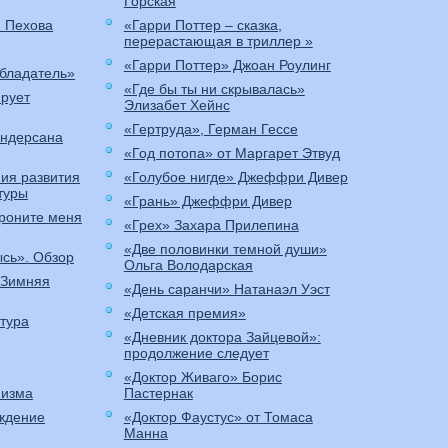
Горская
я Пехова
«Гарри Поттер – сказка,
перерастающая в триллер »
«Гарри Поттер» Джоан Роулинг
бладатель»
«Где бы ты ни скрывалась»
ирует
Элизабет Хейнс
«Гертруда», Герман Гессе
Андерсана
«Год потопа» от Маргарет Этвуд
ия развития
«Голубое нигде» Джеффри Дивер
туры
«Грань» Джеффри Дивер
роните меня
«Грех» Захара Прилепина
«Две половинки темной души»
ысь». Обзор
Ольга Володарская
«Зимняя
«День саранчи» Натанаэл Уэст
«Детская премия»
тура
«Дневник доктора Зайцевой»:
продолжение следует
«Доктор Живаго» Борис
низма
Пастернак
ождение
«Доктор Фаустус» от Томаса
Манна