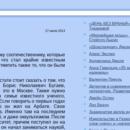
«ДЕНЬ БЕЗ ВРАНЬЯ»
Токаревой
27 июля 2013
«Мерзейшая мощь»,
Стейплз Льюис
«Шоколадная» Джоа
Алекс Экслер
у соотечественнику, которые
 что стал крайне известным
Анджелина Джоли
отметить также то, что он были
Анна Гавальда «35 к
надежды»
Валентин Пикуль
тати стоит сказать о том, что
 Борис Николаевич Бугаев,
Детектив в современ
о это в Москве. Также нужно
литературе. Развити
 семье известного ученого,
Джейн Остин
Если говорить о первых годах
Дэн Браун
то он жил на Арбате. Свое
а. Именно там на последнем
Знаменитая вилла ид
, и даже оккультизмом. После
Издательство в Герм
ситет, причем поступил он на
слов «негр» и «негр
 он начал заниматься наукой,