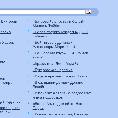
 Виктории
«Багровый лепесток и белый»
Мишель Фейбер
 Клайв
«Белая голубка Кордовы» Дины
Рубиной
н Харрис
«Бой тигров в долине»
Александры Марининой
«Бойцовский клуб» — книга или
кино?
ило
«Бразилия», Джон Апдайк
«Букеровская» премия
«В круге времен» Вадим Панов
ной
е жанра
«В ожидании дождя» Деннис
Лихейн
«В поисках Аляски» о подростках
и для подростков
ет под снос
«Вор с Рутленд-плейс», Энн
ании против
Перри
итенок»
«Все мы только гости», Евгения