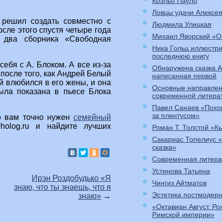
Коэльо Пауло
Ловцы удачи Алексе
 решил создать совместно с
Людмила Улицкая
сле этого спустя четыре года
Михаил Яворский «О
 два сборника «Свободная
Ника Гольц иллюстр
последнюю книгу
ебя с А. Блоком. А все из-за
Обнаружена сказка 
 после того, как Андрей Белый
написанная первой
й влюбился в его жены, и она
Основные направлен
ыла показана в пьесе Блока
современной литера
Павел Санаев «Похо
за плинтусом»
то вам точно нужен
семейный
yholog.ru и найдите лучших
Роман Т. Толстой «К
Сакариас Топелиус 
сказка»
Современная литера
Устинова Татьяна
Ирэн Роздобудько «Я
Чингиз Айтматов
знаю, что ты знаешь, что я
Эстетика постмодер
знаю»
→
«Октавиан Август. Р
Римской империи»