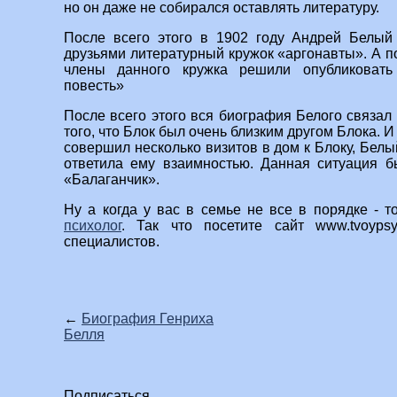
но он даже не собирался оставлять литературу.
После всего этого в 1902 году Андрей Белый
друзьями литературный кружок «аргонавты». А по
члены данного кружка решили опубликовать
повесть»
После всего этого вся биография Белого связал с
того, что Блок был очень близким другом Блока. И
совершил несколько визитов в дом к Блоку, Белы
ответила ему взаимностью. Данная ситуация б
«Балаганчик».
Ну а когда у вас в семье не все в порядке - 
психолог
. Так что посетите сайт www.tvoyps
специалистов.
←
Биография Генриха
Белля
Подписаться