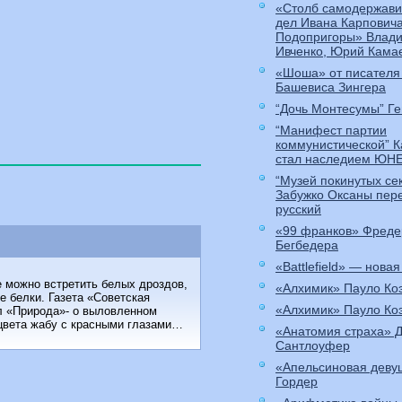
«Столб самодержави
дел Ивана Карпович
Подопригоры» Влади
Ивченко, Юрий Кама
«Шоша» от писателя
Башевиса Зингера
“Дочь Монтесумы” Ге
“Манифест партии
коммунистической” 
стал наследием ЮН
“Музей покинутых се
Забужко Оксаны пер
русский
«99 франков» Фреде
Бегбедера
«Battlefield» — новая
е можно встретить белых дроздов,
«Алхимик» Пауло Ко
е белки. Газета «Советская
«Алхимик» Пауло Ко
л «Природа»- о выловленном
 цвета жабу с красными глазами…
«Анатомия страха» 
Сантлоуфер
«Апельсиновая деву
Гордер