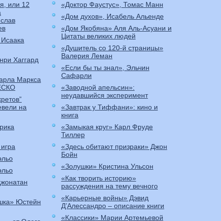
я, или 12
«Доктор Фаустус», Томас Манн
а
«Дом духов», Исабель Альенде
слав
ев
«Дом Якобяна» Аля Аль-Асуани и
Цитаты великих людей
 Исаака
«Душитель со 120-й страницы»
Валерия Леман
нри Хаггард
«Если бы ты знал», Эльчин
Сафарли
Карла Маркса
ЕСКО
«Заводной апельсин»:
неудавшийся эксперимент
кретов”
евели на
«Завтрак у Тиффани»: кино и
книга
рика
«Замыкая круг» Карл Фруде
Тиллер
 игра
«Здесь обитают призраки» Джон
Бойн
эльо
«Золушки» Кристина Ульсон
эльо
«Как творить историю»
Джонатан
рассуждения на тему вечного
«Карьерные войны» Дэвид
шка» Юстейн
Д’Алессандро – описание книги
«Классики» Марии Артемьевой