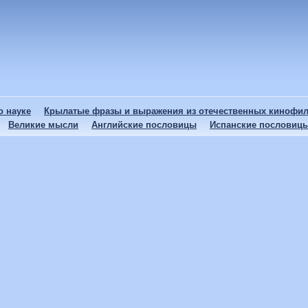
 науке
Крылатые фразы и выражения из отечественных кинофи
Великие мысли
Английские пословицы
Испанские пословиц