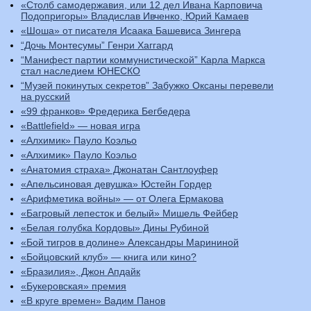
«Столб самодержавия, или 12 дел Ивана Карповича
Подопригоры» Владислав Ивченко, Юрий Камаев
«Шоша» от писателя Исаака Башевиса Зингера
“Дочь Монтесумы” Генри Хаггард
“Манифест партии коммунистической” Карла Маркса
стал наследием ЮНЕСКО
“Музей покинутых секретов” Забужко Оксаны перевели
на русский
«99 франков» Фредерика Бегбедера
«Battlefield» — новая игра
«Алхимик» Пауло Коэльо
«Алхимик» Пауло Коэльо
«Анатомия страха» Джонатан Сантлоуфер
«Апельсиновая девушка» Юстейн Гордер
«Арифметика войны» — от Олега Ермакова
«Багровый лепесток и белый» Мишель Фейбер
«Белая голубка Кордовы» Дины Рубиной
«Бой тигров в долине» Александры Марининой
«Бойцовский клуб» — книга или кино?
«Бразилия», Джон Апдайк
«Букеровская» премия
«В круге времен» Вадим Панов