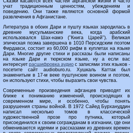
Сказки касаются всех частей афганской жизни и часто
учат традиционным ценностям, убеждениям и
поведению. Они также являются основной формой
развлечения в Афганистане.
Литература в обоих Дари и пушту языках зародилась в
древние мусульманские века, когда арабский
использовался Шах-намэ ("Книга Царей"). Великая
эпическая поэма завершена в 1010 Персидским поэтом
Фирдавси, состоит из 60,000 рифм в куплетах на языке
Дари. Многие другие стихи и рассказы были написаны
на языке Дари и тюркском языке, ну а если вас
интересует
расшифровка аудио
с записями этих языков -
посетите сайт audioburo.ru. Хушкаль Каттак был
знаменитым в 17-м веке пуштунские воином и поэтом,
он используют стихи, чтобы выразить свои чувства.
Современные произведения афганцев приводят их
ближе к пониманию изменений, происходящих в
современном мире, и особенно, чтобы понять
разрушения страны войной. В 1972 Сайед Бурхануддин
написал несколько томов в классической
художественной прозе про путника, который
присоединился к своим согражданам в изгнании, где они
обмениваются идеями и рассказами из древних времен