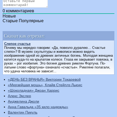
0
комментариев
Новые
Старые
Популярные
Сказал как отрезал:
Слепое счастье
Почему мы нередко говорим: «Да, повезло дуралею… Счастье
слепо»? В музеях скульптуры и живописи можно видеть
изображение одной из древних античных богинь. Молодая женщина
катится куда-то на крылатом колесе. Глаза ее закрывает повязка, в
руках – рог изобилия. Это богиня древних римлян Фортуна. По-
латыни слово «фортуна» означало «счастье». Римляне полагали,
что удача человека не зависит...
«ДЕНЬ БЕЗ ВРАНЬЯ» Виктории Токаревой
«Мерзейшая мощь», Клайв Стейплз Льюис
«Шоколадная» Джоан Харрис
Алекс Экслер
Анджелина Джоли
Анна Гавальда «35 кило надежды»
Валентин Пикуль