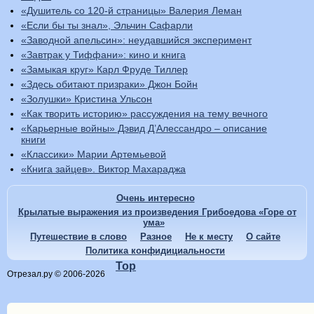
«Душитель со 120-й страницы» Валерия Леман
«Если бы ты знал», Эльчин Сафарли
«Заводной апельсин»: неудавшийся эксперимент
«Завтрак у Тиффани»: кино и книга
«Замыкая круг» Карл Фруде Тиллер
«Здесь обитают призраки» Джон Бойн
«Золушки» Кристина Ульсон
«Как творить историю» рассуждения на тему вечного
«Карьерные войны» Дэвид Д’Алессандро – описание
книги
«Классики» Марии Артемьевой
«Книга зайцев». Виктор Махараджа
Очень интересно
Крылатые выражения из произведения Грибоедова «Горе от
ума»
Путешествие в слово
Разное
Не к месту
О сайте
Политика конфидициальности
Top
Отрезал.ру © 2006-2026