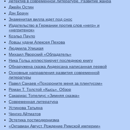
Детектив в современной литературе. Развитие жанра
Джейн Остин
Дэн Браун
Знаменитая вилла идет под снос
Издательство в Германии против слов «негр» и
«негритенок»
Коэльо Пауло
Ловцы удачи Алексея Пехова
Людмила Улицкая
Михаил Яворский «Обладатель»
Ника Гольц иллюстрирует последнюю книгу
Обнаружена сказка Андерсана написанная первой
Основные направления развития современной
литературы
Павел Санаев «Похороните меня за плинтусом»
Роман Т. Толстой «Кысь». Обзор
Сакариас Топелиус «Зимняя сказка»
Современная литература
Устинова Татьяна
Чингиз Айтматов
Эстетика постмодернизма
«Октавиан Август. Рождение Римской империи»