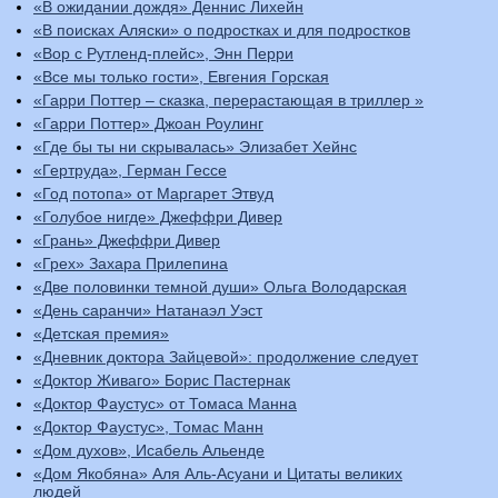
«В ожидании дождя» Деннис Лихейн
«В поисках Аляски» о подростках и для подростков
«Вор с Рутленд-плейс», Энн Перри
«Все мы только гости», Евгения Горская
«Гарри Поттер – сказка, перерастающая в триллер »
«Гарри Поттер» Джоан Роулинг
«Где бы ты ни скрывалась» Элизабет Хейнс
«Гертруда», Герман Гессе
«Год потопа» от Маргарет Этвуд
«Голубое нигде» Джеффри Дивер
«Грань» Джеффри Дивер
«Грех» Захара Прилепина
«Две половинки темной души» Ольга Володарская
«День саранчи» Натанаэл Уэст
«Детская премия»
«Дневник доктора Зайцевой»: продолжение следует
«Доктор Живаго» Борис Пастернак
«Доктор Фаустус» от Томаса Манна
«Доктор Фаустус», Томас Манн
«Дом духов», Исабель Альенде
«Дом Якобяна» Аля Аль-Асуани и Цитаты великих
людей