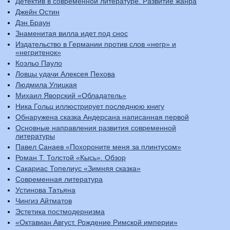
Детектив в современной литературе. Развитие жанра
Джейн Остин
Дэн Браун
Знаменитая вилла идет под снос
Издательство в Германии против слов «негр» и
«негритенок»
Коэльо Пауло
Ловцы удачи Алексея Пехова
Людмила Улицкая
Михаил Яворский «Обладатель»
Ника Гольц иллюстрирует последнюю книгу
Обнаружена сказка Андерсана написанная первой
Основные направления развития современной
литературы
Павел Санаев «Похороните меня за плинтусом»
Роман Т. Толстой «Кысь». Обзор
Сакариас Топелиус «Зимняя сказка»
Современная литература
Устинова Татьяна
Чингиз Айтматов
Эстетика постмодернизма
«Октавиан Август. Рождение Римской империи»