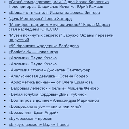
«Столб самодержавия, или 12 дел Ивана Карповича
Подопригоры» Владислав Ивченко, Юрий Камаев
«Шоша» от писателя Исаака Башевиса Зингера
“Дочь Монтесумы” Генри Хаггард
“Манифест партии коммунистической” Карла Маркса
стал наследием ЮНЕСКО
“Музей покинутых секретов” Забужко Оксаны перевели
на русский
«99 франков» Фредерика Бегбедера
«Battlefield» — новая игра
«Алхимик» Пауло Коэльо
«Алхимик» Пауло Коэльо
«Анатомия страха» Джонатан Сантлоуфер
«Апельсиновая девушка» Юстейн Гордер
«Арифметика войны» — от Олега Ермакова
«Багровый лепесток и белый» Мишель Фейбер
«Белая голубка Кордовы» Дины Рубиной
«Бой тигров в долине» Александры Марининой
«Бойцовский клуб» — книга или кино?
«Бразилия», Джон Апдайк
«Букеровская» премия
«В круге времен» Вадим Панов