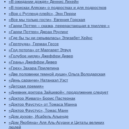
«В ожидании дождя» Деннис Лихейн
«В поисках Аляски» о подростках и для подростков
«Вор с Рутленд-плейс», Энн Перри
«Все мы только гости», Евгения Горская
«Гарри Поттер – сказка, перерастающая в триллер »
«Гарри Поттер» Джоан Роулинг
«Где бы ты ни скрывалась» Элизабет Хейнс
«Гертруда», Герман Гессе
«Год потопа» от Маргарет Этвуд
«Голубое нигде» Джеффри Дивер
«Грань» Джеффри Дивер
«Грех» Захара Прилепина
«Две половинки темной души» Ольга Володарская
«День саранчи» Натанаэл Уэст
«Детская премия»
«Дневник доктора Зайцевой»: продолжение следует
«Доктор Живаго» Борис Пастернак
«Доктор Фаустус» от Томаса Манна
«Доктор Фаустус», Томас Манн
«Дом духов», Исабель Альенде
«Дом Якобяна» Аля Аль-Асуани и Цитаты великих
людей