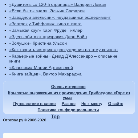
«Душитель со 120-й страницы» Валерия Леман
«Если бы ты знал», Эльчин Сафарли
«Заводной апельсин»: неудавшийся эксперимент
«Завтрак у Тиффани»: кино и книга
«Замыкая круг» Карл Фруде Тиллер
«Здесь обитают призраки» Джон Бойн
«Золушки» Кристина Ульсон
«Как творить историю» рассуждения на тему вечного
«Карьерные войны» Дэвид Д’Алессандро – описание
книги
«Классики» Марии Артемьевой
«Книга зайцев». Виктор Махараджа
Очень интересно
Крылатые выражения из произведения Грибоедова «Горе от
ума»
Путешествие в слово
Разное
Не к месту
О сайте
Политика конфидициальности
Top
Отрезал.ру © 2006-2026