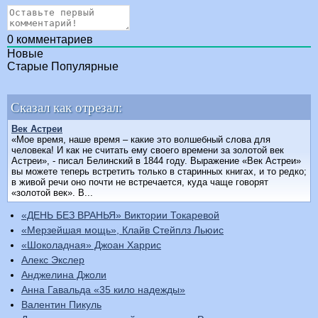
0
комментариев
Новые
Старые
Популярные
Сказал как отрезал:
Век Астреи
«Мое время, наше время – какие это волшебный слова для
человека! И как не считать ему своего времени за золотой век
Астреи», - писал Белинский в 1844 году. Выражение «Век Астреи»
вы можете теперь встретить только в старинных книгах, и то редко;
в живой речи оно почти не встречается, куда чаще говорят
«золотой век». В...
«ДЕНЬ БЕЗ ВРАНЬЯ» Виктории Токаревой
«Мерзейшая мощь», Клайв Стейплз Льюис
«Шоколадная» Джоан Харрис
Алекс Экслер
Анджелина Джоли
Анна Гавальда «35 кило надежды»
Валентин Пикуль