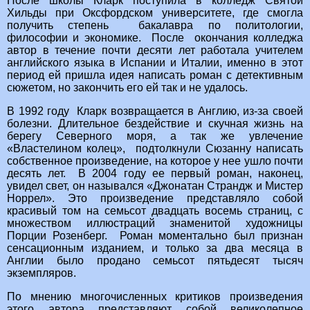
После школы Кларк поступила в колледж Святой
Хильды при Оксфордском университете, где смогла
получить степень бакалавра по политологии,
философии и экономике. После окончания колледжа
автор в течение почти десяти лет работала учителем
английского языка в Испании и Италии, именно в этот
период ей пришла идея написать роман с детективным
сюжетом, но закончить его ей так и не удалось.
В 1992 году Кларк возвращается в Англию, из-за своей
болезни. Длительное бездействие и скучная жизнь на
берегу Северного моря, а так же увлечение
«Властелином колец», подтолкнули Сюзанну написать
собственное произведение, на которое у нее ушло почти
десять лет. В 2004 году ее первый роман, наконец,
увидел свет, он назывался «Джонатан Страндж и Мистер
Норрел». Это произведение представляло собой
красивый том на семьсот двадцать восемь страниц, с
множеством иллюстраций знаменитой художницы
Порции Розенберг. Роман моментально был признан
сенсационным изданием, и только за два месяца в
Англии было продано семьсот пятьдесят тысяч
экземпляров.
По мнению многочисленных критиков произведения
этого автора представляют собой великолепное