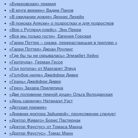
«Букеровская» премия
«В круге времен» Вадим Панов
«В ожидании дождя» Деннис Лихейн
«В поисках Аляски» о подростках и для подростков
«Вор с Рутленд-плейс», Энн Перри
«Все мы только гости», Евгения Горская
«Гарри Поттер – сказка, перерастающая в триллер »
«Гарри Поттер» Джоан Роулинг
«Где бы ты ни скрывалась» Элизабет Хейнс
«Гертруда», Герман Гессе
«Год потопа» от Маргарет Этвуд
«Голубое нигде» Джеффри Дивер
«Грань» Джеффри Дивер
«Грех» Захара Прилепина
«Две половинки темной души» Ольга Володарская
«День саранчи» Натанаэл Уэст
«Детская премия»
«Дневник доктора Зайцевой»: продолжение следует
«Доктор Живаго» Борис Пастернак
«Доктор Фаустус» от Томаса Манна
«Доктор Фаустус», Томас Манн