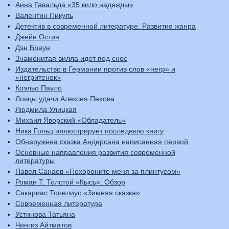
Анна Гавальда «35 кило надежды»
Валентин Пикуль
Детектив в современной литературе. Развитие жанра
Джейн Остин
Дэн Браун
Знаменитая вилла идет под снос
Издательство в Германии против слов «негр» и
«негритенок»
Коэльо Пауло
Ловцы удачи Алексея Пехова
Людмила Улицкая
Михаил Яворский «Обладатель»
Ника Гольц иллюстрирует последнюю книгу
Обнаружена сказка Андерсана написанная первой
Основные направления развития современной
литературы
Павел Санаев «Похороните меня за плинтусом»
Роман Т. Толстой «Кысь». Обзор
Сакариас Топелиус «Зимняя сказка»
Современная литература
Устинова Татьяна
Чингиз Айтматов