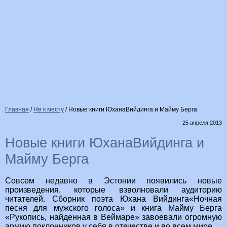
Главная
/
Не к месту
/
Новые книги ЮханаВийдинга и Майму Берга
25 апреля 2013
Новые книги ЮханаВийдинга и
Майму Берга
Совсем недавно в Эстонии появились новые
произведения, которые взволновали аудиторию
читателей. Сборник поэта Юхана Вийдинга«Ночная
песня для мужского голоса» и книга Майму Берга
«Рукопись, найденная в Веймаре» завоевали огромную
армию поклонников у себя в отечестве и во всем мире.