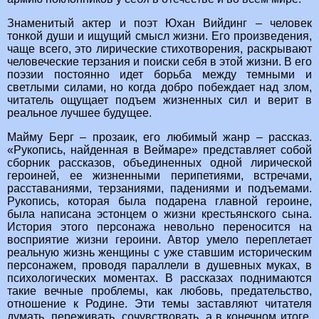
Знаменитый актер и поэт Юхан Вийдинг – человек
тонкой души и ищущий смысл жизни. Его произведения,
чаще всего, это лирические стихотворения, раскрывают
человеческие терзания и поиски себя в этой жизни. В его
поэзии постоянно идет борьба между темными и
светлыми силами, но когда добро побеждает над злом,
читатель ощущает подъем жизненных сил и верит в
реальное лучшее будущее.
Майму Берг – прозаик, его любимый жанр – рассказ.
«Рукопись, найденная в Веймаре» представляет собой
сборник рассказов, объединенных одной лирической
героиней, ее жизненными перипетиями, встречами,
расставаниями, терзаниями, падениями и подъемами.
Рукопись, которая была подарена главной героине,
была написана эстонцем о жизни крестьянского сына.
История этого персонажа невольно переносится на
восприятие жизни героини. Автор умело переплетает
реальную жизнь женщины с уже ставшим историческим
персонажем, проводя параллели в душевных муках, в
психологических моментах. В рассказах поднимаются
такие вечные проблемы, как любовь, предательство,
отношение к Родине. Эти темы заставляют читателя
думать, переживать, сочувствовать, а в конечном итоге,