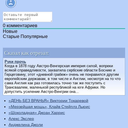
0
комментариев
Новые
Старые
Популярные
Сказал как отрезал:
Руки прочь
Когда в 1878 году Австро-Венгерская империя силой, вопреки
всякой справедливости, захватила сербские области Боснию и
Герцеговину, этот «дневной грабеж» очень не понравился другим
европейским державам, в том числе и Англии, несмотря на то что
сама Англия как раз готовилась точно так же поступить с
Трансваалем, маленькой республикой на юге Африки. Но
допустить усиление Австро-Венгрии она...
«ДЕНЬ БЕЗ ВРАНЬЯ» Виктории Токаревой
«Мерзейшая мощь», Клайв Стейплз Льюис
«Шоколадная» Джоан Харрис
Алекс Экслер
Анджелина Джоли