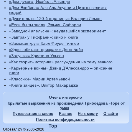
«Дом духов», Исабель Альенде
«Дом Якобяна» Аля Аль-Асуани и Цитаты великих
людей
«Душитель со 120-й страницы» Валерия Леман
«Если бы ты знал», Эльчин Сафарли
«Заводной апельсин»: неудавшийся эксперимент
«Завтрак у Тиффани»: кино и книга
«Замыкая круг» Карл Фруде Тиллер
«Здесь обитают призраки» Джон Бойн
«Золушки» Кристина Ульсон
«Как творить историю» рассуждения на тему вечного
«Карьерные войны» Дэвид Д’Алессандро – описание
книги
«Классики» Марии Артемьевой
«Книга зайцев». Виктор Махараджа
Очень интересно
Крылатые выражения из произведения Грибоедова «Горе от
ума»
Путешествие в слово
Разное
Не к месту
О сайте
Политика конфидициальности
Top
Отрезал.ру © 2006-2026