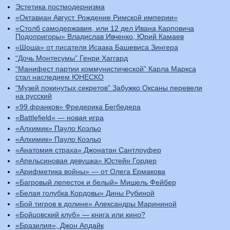
Эстетика постмодернизма
«Октавиан Август. Рождение Римской империи»
«Столб самодержавия, или 12 дел Ивана Карповича
Подопригоры» Владислав Ивченко, Юрий Камаев
«Шоша» от писателя Исаака Башевиса Зингера
“Дочь Монтесумы” Генри Хаггард
“Манифест партии коммунистической” Карла Маркса
стал наследием ЮНЕСКО
“Музей покинутых секретов” Забужко Оксаны перевели
на русский
«99 франков» Фредерика Бегбедера
«Battlefield» — новая игра
«Алхимик» Пауло Коэльо
«Алхимик» Пауло Коэльо
«Анатомия страха» Джонатан Сантлоуфер
«Апельсиновая девушка» Юстейн Гордер
«Арифметика войны» — от Олега Ермакова
«Багровый лепесток и белый» Мишель Фейбер
«Белая голубка Кордовы» Дины Рубиной
«Бой тигров в долине» Александры Марининой
«Бойцовский клуб» — книга или кино?
«Бразилия», Джон Апдайк