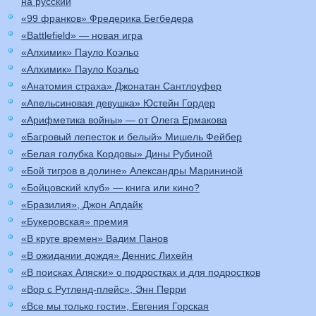
на русский
«99 франков» Фредерика Бегбедера
«Battlefield» — новая игра
«Алхимик» Пауло Коэльо
«Алхимик» Пауло Коэльо
«Анатомия страха» Джонатан Сантлоуфер
«Апельсиновая девушка» Юстейн Гордер
«Арифметика войны» — от Олега Ермакова
«Багровый лепесток и белый» Мишель Фейбер
«Белая голубка Кордовы» Дины Рубиной
«Бой тигров в долине» Александры Марининой
«Бойцовский клуб» — книга или кино?
«Бразилия», Джон Апдайк
«Букеровская» премия
«В круге времен» Вадим Панов
«В ожидании дождя» Деннис Лихейн
«В поисках Аляски» о подростках и для подростков
«Вор с Рутленд-плейс», Энн Перри
«Все мы только гости», Евгения Горская