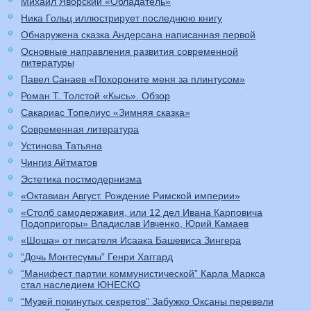
Михаил Яворский «Обладатель»
Ника Гольц иллюстрирует последнюю книгу
Обнаружена сказка Андерсана написанная первой
Основные направления развития современной
литературы
Павел Санаев «Похороните меня за плинтусом»
Роман Т. Толстой «Кысь». Обзор
Сакариас Топелиус «Зимняя сказка»
Современная литература
Устинова Татьяна
Чингиз Айтматов
Эстетика постмодернизма
«Октавиан Август. Рождение Римской империи»
«Столб самодержавия, или 12 дел Ивана Карповича
Подопригоры» Владислав Ивченко, Юрий Камаев
«Шоша» от писателя Исаака Башевиса Зингера
“Дочь Монтесумы” Генри Хаггард
“Манифест партии коммунистической” Карла Маркса
стал наследием ЮНЕСКО
“Музей покинутых секретов” Забужко Оксаны перевели