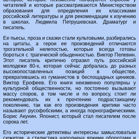
читателей и которые рассматриваются Министерством
образования для определения их классиками
российской литературы и для рекомендации к изучению
в школах. Людмила Петрушевская. Драматург и
писатель.
Ее пьесы, проза и сказки стали культовыми, разбирались
на цитаты, а герои ее произведений отличаются
трогательной нелепостью, которые всегда готовы
бороться с трагической обыденностью. Виктор Пелевин.
Этот писатель критично отразил путь российской
молодежи 80-х, которая сейчас добралась до разных
высокопоставленных позиций в обществе,
превратившись из гуманистов в беспощадных циников.
Виктор Ерофеев. Его книги неизменно популярны у
культурной общественности, но постоянно вызывают
массу споров, в том числе и по вопросу, стоит ли
рекомендовать их к прочтению подрастающему
поколению, так как его произведения критики часто
называют русофобскими, а иногда порнографическими.
Борис Акунин. Японист, который стал писателем после
сорока лет.
Его исторические детективы интересны замысловатым
сюжетом, а стилистика наполнена яркими оборотами и