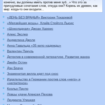
конечно, вы должны иметь против меня зуб...» Что это за
причудливые сочетания слов, откуда они? Корень их древен, как
мир: когда-то они входили...
«ДЕНЬ БЕЗ ВРАНЬЯ» Виктории Токаревой
«Мерзейшая мощь», Клайв Стейплз Льюис
«Шоколадная» Джоан Харрис
Алекс Экслер
Анджелина Джоли
Анна Гавальда «35 кило надежды»
Валентин Пикуль
Детектив в современной литературе. Развитие жанра
Джейн Остин
Дэн Браун
Знаменитая вилла идет под снос
Издательство в Германии против слов «негр» и
«негритенок»
Коэльо Пауло
Ловцы удачи Алексея Пехова
Людмила Улицкая