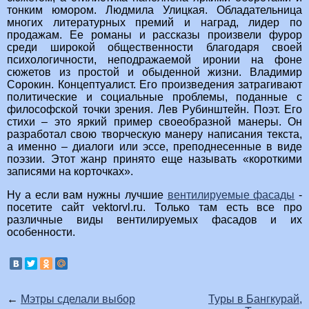
тонким юмором. Людмила Улицкая. Обладательница
многих литературных премий и наград, лидер по
продажам. Ее романы и рассказы произвели фурор
среди широкой общественности благодаря своей
психологичности, неподражаемой иронии на фоне
сюжетов из простой и обыденной жизни. Владимир
Сорокин. Концептуалист. Его произведения затрагивают
политические и социальные проблемы, поданные с
философской точки зрения. Лев Рубинштейн. Поэт. Его
стихи – это яркий пример своеобразной манеры. Он
разработал свою творческую манеру написания текста,
а именно – диалоги или эссе, преподнесенные в виде
поэзии. Этот жанр принято еще называть «короткими
записями на корточках».
Ну а если вам нужны лучшие
вентилируемые фасады
-
посетите сайт vektorvl.ru. Только там есть все про
различные виды вентилируемых фасадов и их
особенности.
←
Мэтры сделали выбор
Туры в Бангкурай,