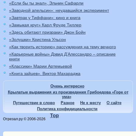
«Если бы ты знал», Эльчин Сафарли
«Заводной апельсин»: неудавшийся эксперимент
«Завтрак у Тиффани»: кино и книга
«Замыкая круг» Карл Фруде Тиллер
«Здесь обитают призраки» Джон Бойн
«Золушки» Кристина Ульсон
«Как творить историю» рассуждения на тему вечного
«Карьерные войны» Дэвид Д’Алессандро – описание
книги
«Классики» Марии Артемьевой
«Книга зайцев». Виктор Махараджа
Очень интересно
Крылатые выражения из произведения Грибоедова «Горе от
ума»
Путешествие в слово
Разное
Не к месту
О сайте
Политика конфидициальности
Top
Отрезал.ру © 2006-2026