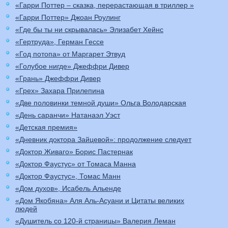
«Гарри Поттер – сказка, перерастающая в триллер »
«Гарри Поттер» Джоан Роулинг
«Где бы ты ни скрывалась» Элизабет Хейнс
«Гертруда», Герман Гессе
«Год потопа» от Маргарет Этвуд
«Голубое нигде» Джеффри Дивер
«Грань» Джеффри Дивер
«Грех» Захара Прилепина
«Две половинки темной души» Ольга Володарская
«День саранчи» Натанаэл Уэст
«Детская премия»
«Дневник доктора Зайцевой»: продолжение следует
«Доктор Живаго» Борис Пастернак
«Доктор Фаустус» от Томаса Манна
«Доктор Фаустус», Томас Манн
«Дом духов», Исабель Альенде
«Дом Якобяна» Аля Аль-Асуани и Цитаты великих
людей
«Душитель со 120-й страницы» Валерия Леман