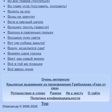
Во все тяжкие (пуститься)
Во главу угла (поставить, положить)
Водить за нос
Воды не замутит
Волк в овечьей шкуре
Волынку тянуть (завести)
Ворона в павлиньих перьях
Восьмое чудо света
Вот где собака зарыта!
Врачу, исцелился сам!
Времён царя гороха
Врет, как сивый мерин
Всё в той же позиции
Всё вверх дном
Очень интересно
Крылатые выражения из произведения Грибоедова «Горе от
ума»
Путешествие в слово
Разное
Не к месту
О сайте
Политика конфидициальности
Top
Отрезал.ру © 2006-2026