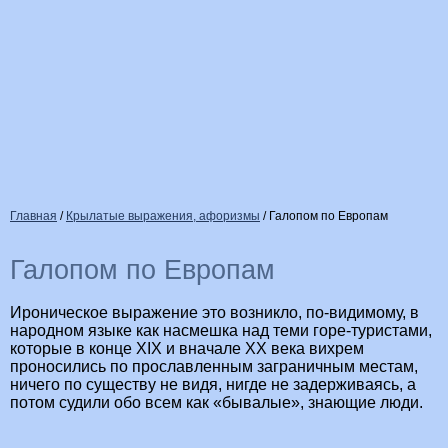
Главная
/
Крылатые выражения, афоризмы
/
Галопом по Европам
Галопом по Европам
Ироническое выражение это возникло, по-видимому, в
народном языке как насмешка над теми горе-туристами,
которые в конце
XIX
и вначале
XX
века вихрем
проносились по прославленным заграничным местам,
ничего по существу не видя, нигде не задерживаясь, а
потом судили обо всем как «бывалые», знающие люди.