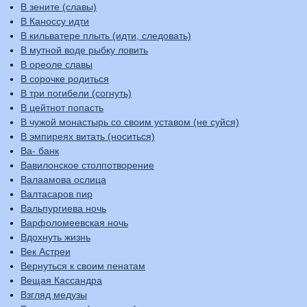
В зените (славы)
В Каноссу идти
В кильватере плыть (идти, следовать)
В мутной воде рыбку ловить
В ореоле славы
В сорочке родиться
В три погибели (согнуть)
В цейтнот попасть
В чужой монастырь со своим уставом (не суйся)
В эмпиреях витать (носиться)
Ва- банк
Вавилонское столпотворение
Валаамова ослица
Валтасаров пир
Вальпургиева ночь
Варфоломеевская ночь
Вдохнуть жизнь
Век Астреи
Вернуться к своим пенатам
Вещая Кассандра
Взгляд медузы