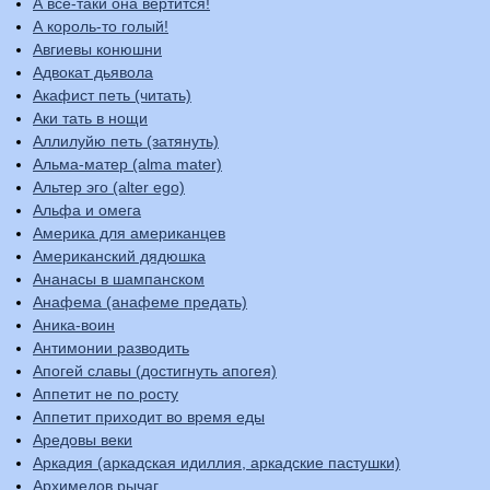
А все-таки она вертится!
А король-то голый!
Авгиевы конюшни
Адвокат дьявола
Акафист петь (читать)
Аки тать в нощи
Аллилуйю петь (затянуть)
Альма-матер (alma mater)
Альтер эго (alter ego)
Альфа и омега
Америка для американцев
Американский дядюшка
Ананасы в шампанском
Анафема (анафеме предать)
Аника-воин
Антимонии разводить
Апогей славы (достигнуть апогея)
Аппетит не по росту
Аппетит приходит во время еды
Аредовы веки
Аркадия (аркадская идиллия, аркадские пастушки)
Архимедов рычаг