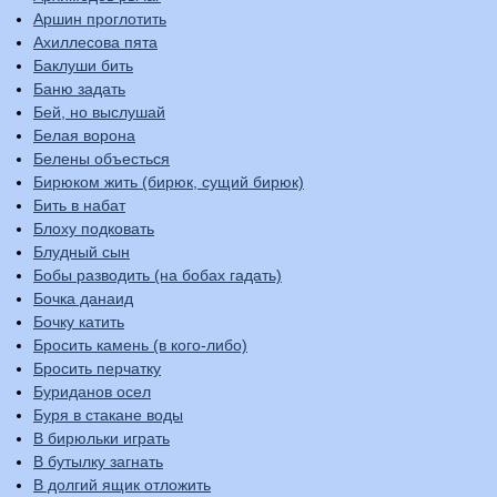
Аршин проглотить
Ахиллесова пята
Баклуши бить
Баню задать
Бей, но выслушай
Белая ворона
Белены объесться
Бирюком жить (бирюк, сущий бирюк)
Бить в набат
Блоху подковать
Блудный сын
Бобы разводить (на бобах гадать)
Бочка данаид
Бочку катить
Бросить камень (в кого-либо)
Бросить перчатку
Буриданов осел
Буря в стакане воды
В бирюльки играть
В бутылку загнать
В долгий ящик отложить