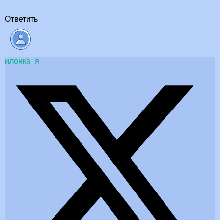
Ответить
илонка_я