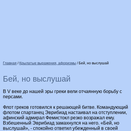
Главная
/
Крылатые выражения, афоризмы
/
Бей, но выслушай
Бей, но выслушай
В V веке до нашей эры греки вели отчаянную борьбу с
персами.
Флот греков готовился к решающей битве. Командующий
флотом спартанец Эврибиад настаивал на отступлении,
афинский адмирал Фемистокл резко возражал ему.
Взбешенный Эврибиад замахнулся на него. «Бей, но
выслушай», - спокойно ответил убежденный в своей