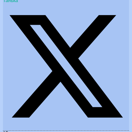
Танька