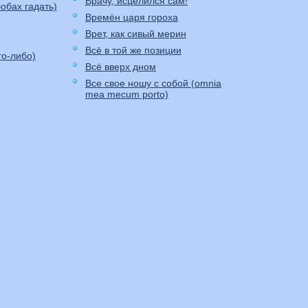
Врачу, исцелился сам!
обах гадать)
Времён царя гороха
Врет, как сивый мерин
Всё в той же позиции
го-либо)
Всё вверх дном
Все свое ношу с собой (omnia
mea mecum porto)