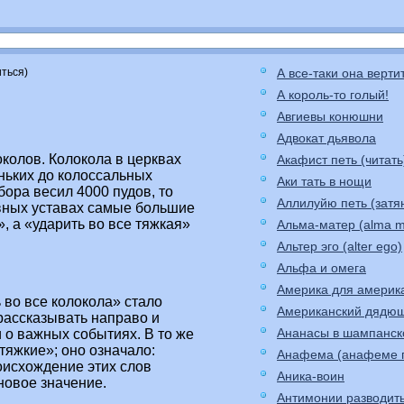
иться)
А все-таки она верти
А король-то голый!
Авгиевы конюшни
Адвокат дьявола
колов. Колокола в церквах
Акафист петь (читать
еньких до колоссальных
Аки тать в нощи
ора весил 4000 пудов, то
Аллилуйю петь (затя
овных уставах самые большие
, а «ударить во все тяжкая»
Альма-матер (alma m
Альтер эго (alter ego)
Альфа и омега
Америка для америк
 во все колокола» стало
Американский дядю
 рассказывать направо и
Ананасы в шампанс
 о важных событиях. В то же
тяжкие»; оно означало:
Анафема (анафеме 
роисхождение этих слов
Аника-воин
новое значение.
Антимонии разводит