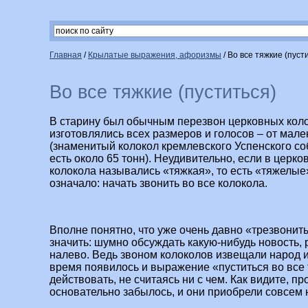
Главная
/
Крылатые выражения, афоризмы
/
Во все тяжкие (пуст
Во все тяжкие (пуститься)
В старину был обычным перезвон церковных коло
изготовлялись всех размеров и голосов – от мал
(знаменитый колокол кремлевского Успенского соб
есть около 65 тонн). Неудивительно, если в церк
колокола назывались «тяжкая», то есть «тяжелые»
означало: начать звонить во все колокола.
Вполне понятно, что уже очень давно «трезвонить
значить: шумно обсуждать какую-нибудь новость,
налево. Ведь звоном колоколов извещали народ и
время появилось и выражение «пуститься во все 
действовать, не считаясь ни с чем. Как видите, п
основательно забылось, и они приобрели совсем 