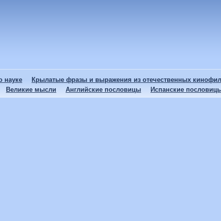
 науке
Крылатые фразы и выражения из отечественных кинофи
Великие мысли
Английские пословицы
Испанские пословиц