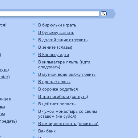
тся!
В бирюльки играть
В бутылку загнать
В долгий ящик отложить
В зените (славы)
)
В Каноссу идти
В кильватере плыть (идти,
следовать)
нуть)
В мутной воде рыбку ловить
ater)
В ореоле славы
В сорочке родиться
В три погибели (согнуть)
анцев
В цейтнот попасть
шка
В чужой монастырь со своим
ком
уставом (не суйся)
предать)
В эмпиреях витать (носиться)
Ва- банк
ь