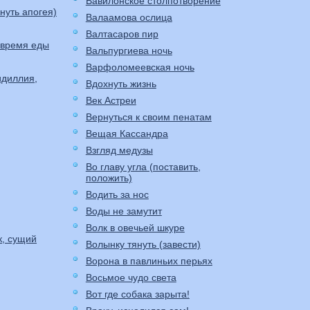
Вавилонское столпотворение
стигнуть апогея)
Валаамова ослица
Валтасаров пир
 время еды
Вальпургиева ночь
Варфоломеевская ночь
идиллия,
Вдохнуть жизнь
Век Астреи
Вернуться к своим пенатам
Вещая Кассандра
Взгляд медузы
Во главу угла (поставить,
положить)
Водить за нос
Воды не замутит
Волк в овечьей шкуре
к, сущий
Волынку тянуть (завести)
Ворона в павлиньих перьях
Восьмое чудо света
Вот где собака зарыта!