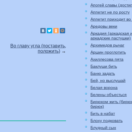
Апогей славы (до
Аппетит не по росту
Аппетит приходит во
Аредовы веки
Аркадия (аркадская 
аркадские пастушки)
Архимедов рычаг
Во главу угла (поставить,
положить)
→
Аршин проглотить
Ахиллесова пята
Баклуши бить
Баню задать
Бей, но выслушай
Белая ворона
Белены объесться
Бирюком жить (бирю
бирюк)
Бить в набат
Блоху подковать
Блудный сын