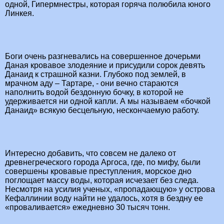
одной, Гипермнестры, которая горяча полюбила юного
Линкея.
Боги очень разгневались на совершенное дочерьми
Даная кровавое злодеяние и присудили сорок девять
Данаид к страшной казни. Глубоко под землей, в
мрачном аду –
Тартаре, - они вечно стараются
наполнить водой бездонную бочку, в которой не
удерживается ни одной капли. А мы называем «бочкой
Данаид» всякую бесцельную, нескончаемую работу.
Интересно добавить, что совсем не далеко от
древнегреческого города Аргоса, где, по мифу, были
совершены кровавые преступления, морское дно
поглощает массу воды, которая исчезает без следа.
Несмотря на усилия ученых, «пропадающую» у острова
Кефаллинии воду найти не удалось, хотя в бездну ее
«проваливается» ежедневно 30 тысяч тонн.