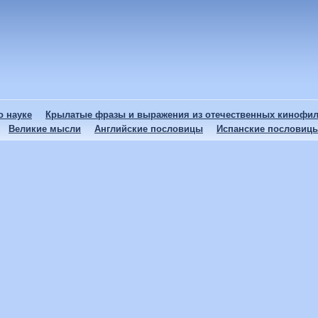
 науке
Крылатые фразы и выражения из отечественных кинофи
Великие мысли
Английские пословицы
Испанские пословиц