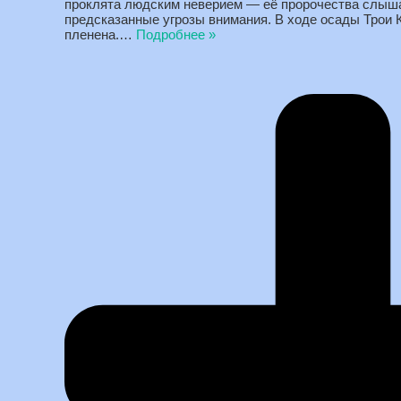
проклята людским неверием — её пророчества слыша
предсказанные угрозы внимания. В ходе осады Трои
пленена.
…
Подробнее »