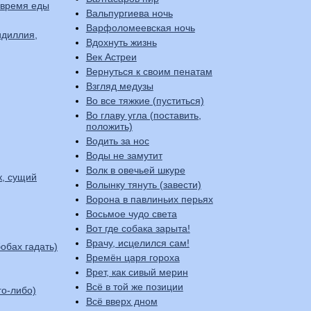
 время еды
Вальпургиева ночь
Варфоломеевская ночь
идиллия,
Вдохнуть жизнь
Век Астреи
Вернуться к своим пенатам
Взгляд медузы
Во все тяжкие (пуститься)
Во главу угла (поставить,
положить)
Водить за нос
Воды не замутит
Волк в овечьей шкуре
к, сущий
Волынку тянуть (завести)
Ворона в павлиньих перьях
Восьмое чудо света
Вот где собака зарыта!
Врачу, исцелился сам!
обах гадать)
Времён царя гороха
Врет, как сивый мерин
Всё в той же позиции
го-либо)
Всё вверх дном