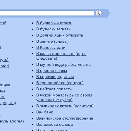
тся!
В бирюльки играть
В бутылку загнать
В долгий ящик отложить
В зените (славы)
)
В Каноссу идти
В кильватере плыть (идти,
следовать)
нуть)
В мутной воде рыбку ловить
ater)
В ореоле славы
В сорочке родиться
В три погибели (согнуть)
анцев
В цейтнот попасть
шка
В чужой монастырь со своим
ком
уставом (не суйся)
предать)
В эмпиреях витать (носиться)
Ва- банк
ь
Вавилонское столпотворение
стигнуть апогея)
Валаамова ослица
Валтасаров пир