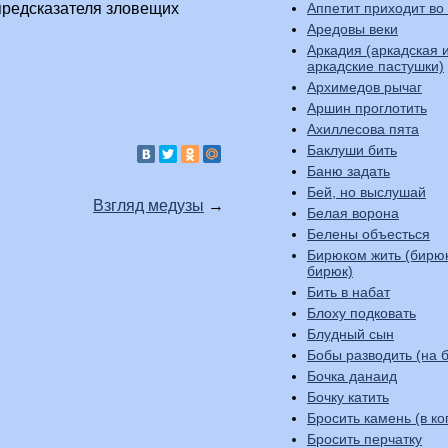
Аппетит приходит во
 предсказателя зловещих
Аредовы веки
Аркадия (аркадская 
аркадские пастушки)
Архимедов рычаг
Аршин проглотить
Ахиллесова пята
Баклуши бить
Баню задать
Бей, но выслушай
Взгляд медузы
→
Белая ворона
Белены объесться
Бирюком жить (бирю
бирюк)
Бить в набат
Блоху подковать
Блудный сын
Бобы разводить (на б
Бочка данаид
Бочку катить
Бросить камень (в ко
Бросить перчатку