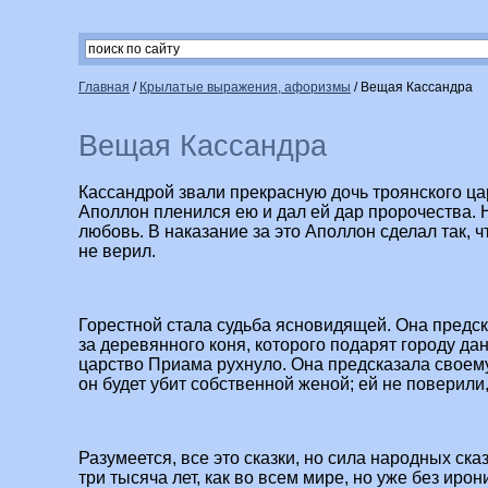
Главная
/
Крылатые выражения, афоризмы
/
Вещая Кассандра
Вещая Кассандра
Кассандрой звали прекрасную дочь троянского ца
Аполлон пленился ею и дал ей дар пророчества. 
любовь. В наказание за это Аполлон сделал так, 
не верил.
Горестной стала судьба ясновидящей. Она предска
за деревянного коня, которого подарят городу да
царство Приама рухнуло. Она предсказала своем
он будет убит собственной женой; ей не поверили,
Разумеется, все это сказки, но сила народных сказ
три тысяча лет, как во всем мире, но уже без иро