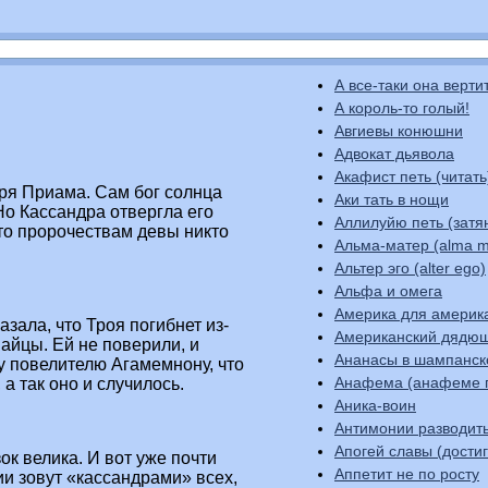
А все-таки она верти
А король-то голый!
Авгиевы конюшни
Адвокат дьявола
Акафист петь (читать
ря Приама. Сам бог солнца
Аки тать в нощи
Но Кассандра отвергла его
Аллилуйю петь (затя
что пророчествам девы никто
Альма-матер (alma m
Альтер эго (alter ego)
Альфа и омега
Америка для америк
зала, что Троя погибнет из-
Американский дядю
найцы. Ей не поверили, и
Ананасы в шампанс
у повелителю Агамемнону, что
Анафема (анафеме 
 а так оно и случилось.
Аника-воин
Антимонии разводит
Апогей славы (до
ок велика. И вот уже почти
Аппетит не по росту
нии зовут «кассандрами» всех,