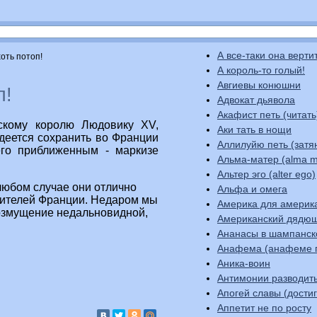
А все-таки она верти
хоть потоп!
А король-то голый!
Авгиевы конюшни
п!
Адвокат дьявола
Акафист петь (читать
скому королю Людовику XV,
Аки тать в нощи
деется сохранить во Франции
Аллилуйю петь (затя
его приближенным - маркизе
Альма-матер (alma m
Альтер эго (alter ego)
 любом случае они отлично
Альфа и омега
вителей Франции. Недаром мы
Америка для америк
возмущение недальновидной,
Американский дядю
Ананасы в шампанс
Анафема (анафеме 
Аника-воин
Антимонии разводит
Апогей славы (до
Аппетит не по росту