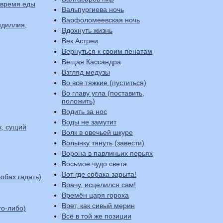
 время еды
Вальпургиева ночь
Варфоломеевская ночь
идиллия,
Вдохнуть жизнь
Век Астреи
Вернуться к своим пенатам
Вещая Кассандра
Взгляд медузы
Во все тяжкие (пуститься)
Во главу угла (поставить,
положить)
Водить за нос
Воды не замутит
к, сущий
Волк в овечьей шкуре
Волынку тянуть (завести)
Ворона в павлиньих перьях
Восьмое чудо света
Вот где собака зарыта!
обах гадать)
Врачу, исцелился сам!
Времён царя гороха
Врет, как сивый мерин
го-либо)
Всё в той же позиции