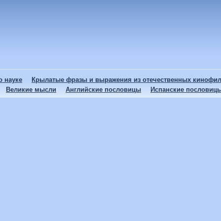
 науке
Крылатые фразы и выражения из отечественных кинофи
Великие мысли
Английские пословицы
Испанские пословиц