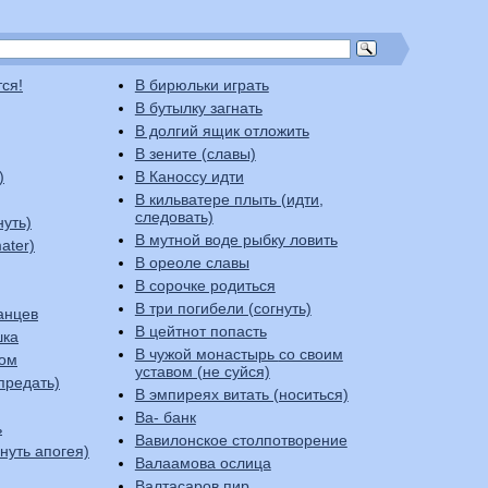
тся!
В бирюльки играть
В бутылку загнать
В долгий ящик отложить
В зените (славы)
)
В Каноссу идти
В кильватере плыть (идти,
следовать)
нуть)
В мутной воде рыбку ловить
ater)
В ореоле славы
В сорочке родиться
В три погибели (согнуть)
анцев
В цейтнот попасть
шка
В чужой монастырь со своим
ком
уставом (не суйся)
предать)
В эмпиреях витать (носиться)
Ва- банк
ь
Вавилонское столпотворение
стигнуть апогея)
Валаамова ослица
Валтасаров пир