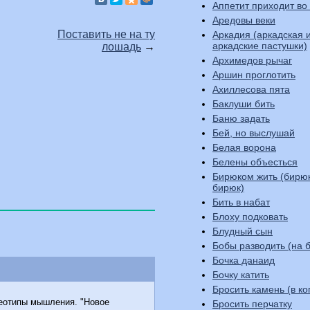
Аппетит приходит во
Аредовы веки
Поставить не на ту
Аркадия (аркадская 
аркадские пастушки)
лошадь
→
Архимедов рычаг
Аршин проглотить
Ахиллесова пята
Баклуши бить
Баню задать
Бей, но выслушай
Белая ворона
Белены объесться
Бирюком жить (бирю
бирюк)
Бить в набат
Блоху подковать
Блудный сын
Бобы разводить (на б
Бочка данаид
Бочку катить
Бросить камень (в ко
реотипы мышления. "Hовое
Бросить перчатку