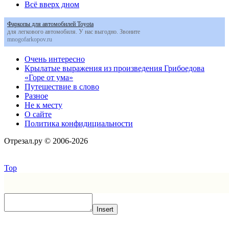
Всё вверх дном
Фаркопы для автомобилей Toyota
для легкового автомобиля. У нас выгодно. Звоните
mnogofarkopov.ru
Очень интересно
Крылатые выражения из произведения Грибоедова
«Горе от ума»
Путешествие в слово
Разное
Не к месту
О сайте
Политика конфидициальности
Отрезал.ру © 2006-2026
Top
Insert