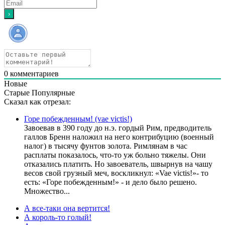
0
комментариев
Новые
Старые
Популярные
Сказал как отрезал:
Горе побежденным! (vae victis!)
Завоевав в 390 году до н.э. гордый Рим, предводитель
галлов Бренн наложил на него контрибуцию (военный
налог) в тысячу фунтов золота. Римлянам в час
расплаты показалось, что-то уж больно тяжелы. Они
отказались платить. Но завоеватель, швырнув на чашу
весов свой грузный меч, воскликнул: «Vae victis!»- то
есть: «Горе побежденным!» - и дело было решено.
Множество...
А все-таки она вертится!
А король-то голый!