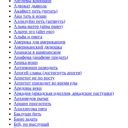
Авгиевы конюшни
Адвокат дьявола
Акафист петь (читать)
Аки тать в нощи
Аллилуйю петь (затянуть)
Альма-матер (alma mater)
Альтер эго (alter ego)
Альфа и омега
Америка для американцев
Американский дядюшка
Ананасы в шампанском
Анафема (анафеме предать)
Аника-воин
Антимонии разводить
Апогей славы (достигнуть апогея)
Аппетит не по росту
Аппетит приходит во время еды
Аредовы веки
Аркадия (аркадская идиллия, аркадские пастушки)
Архимедов рычаг
Аршин проглотить
Ахиллесова пята
Баклуши бить
Баню задать
Бей, но выслушай