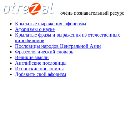
очень познавательный ресурс
Крылатые выражения, афоризмы
Афоризмы о науке
Крылатые фразы и выражения из отечественных
кинофильмов
Пословицы народов Центральной Азии
Фразеологический словарь
Великие мысли
Английские пословицы
Испанские пословицы
Добавить свой афоризм