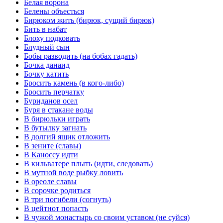
Белая ворона
Белены объесться
Бирюком жить (бирюк, сущий бирюк)
Бить в набат
Блоху подковать
Блудный сын
Бобы разводить (на бобах гадать)
Бочка данаид
Бочку катить
Бросить камень (в кого-либо)
Бросить перчатку
Буриданов осел
Буря в стакане воды
В бирюльки играть
В бутылку загнать
В долгий ящик отложить
В зените (славы)
В Каноссу идти
В кильватере плыть (идти, следовать)
В мутной воде рыбку ловить
В ореоле славы
В сорочке родиться
В три погибели (согнуть)
В цейтнот попасть
В чужой монастырь со своим уставом (не суйся)