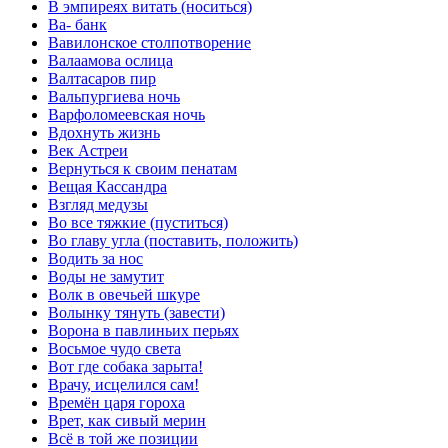
В эмпиреях витать (носиться)
Ва- банк
Вавилонское столпотворение
Валаамова ослица
Валтасаров пир
Вальпургиева ночь
Варфоломеевская ночь
Вдохнуть жизнь
Век Астреи
Вернуться к своим пенатам
Вещая Кассандра
Взгляд медузы
Во все тяжкие (пуститься)
Во главу угла (поставить, положить)
Водить за нос
Воды не замутит
Волк в овечьей шкуре
Волынку тянуть (завести)
Ворона в павлиньих перьях
Восьмое чудо света
Вот где собака зарыта!
Врачу, исцелился сам!
Времён царя гороха
Врет, как сивый мерин
Всё в той же позиции