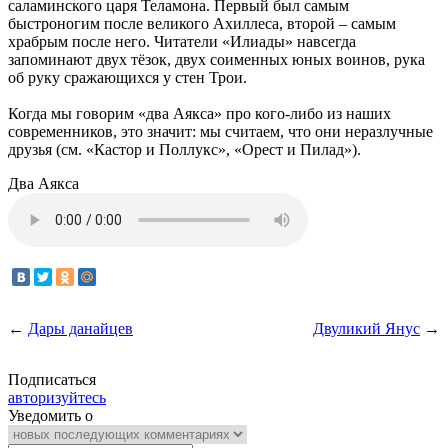
саламинского царя Теламона. Первый был самым
быстроногим после великого Ахиллеса, второй – самым
храбрым после него. Читатели «Илиады» навсегда
запоминают двух тёзок, двух соименных юных воинов, рука
об руку сражающихся у стен Трои.
Когда мы говорим «два Аякса» про кого-либо из наших
современников, это значит: мы считаем, что они неразлучные
друзья (см. «Кастор и Поллукс», «Орест и Пилад»).
Два Аякса
←
Дары данайцев
Двуликий Янус
→
Подписаться
авторизуйтесь
Уведомить о