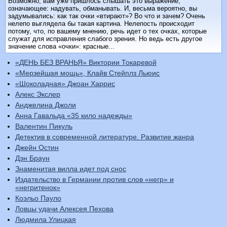
Возможно, вам уже пришлось слышать это выражение,
означающее: надувать, обманывать. И, весьма вероятно, вы
задумывались: как так очки «втирают»? Во что и зачем? Очень
нелепо выглядела бы такая картина. Нелепость происходит
потому, что, по вашему мнению, речь идет о тех очках, которые
служат для исправления слабого зрения. Но ведь есть другое
значение слова «очки»: красные...
«ДЕНЬ БЕЗ ВРАНЬЯ» Виктории Токаревой
«Мерзейшая мощь», Клайв Стейплз Льюис
«Шоколадная» Джоан Харрис
Алекс Экслер
Анджелина Джоли
Анна Гавальда «35 кило надежды»
Валентин Пикуль
Детектив в современной литературе. Развитие жанра
Джейн Остин
Дэн Браун
Знаменитая вилла идет под снос
Издательство в Германии против слов «негр» и
«негритенок»
Коэльо Пауло
Ловцы удачи Алексея Пехова
Людмила Улицкая