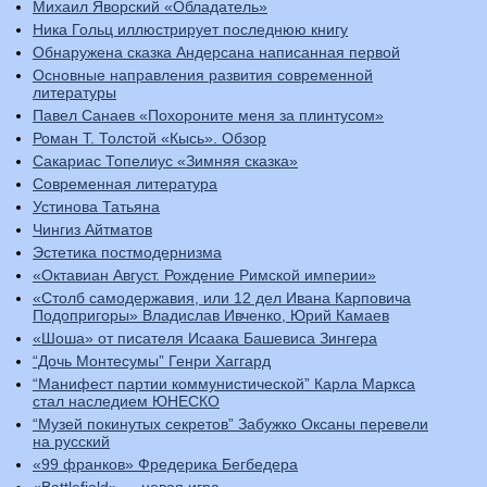
Михаил Яворский «Обладатель»
Ника Гольц иллюстрирует последнюю книгу
Обнаружена сказка Андерсана написанная первой
Основные направления развития современной
литературы
Павел Санаев «Похороните меня за плинтусом»
Роман Т. Толстой «Кысь». Обзор
Сакариас Топелиус «Зимняя сказка»
Современная литература
Устинова Татьяна
Чингиз Айтматов
Эстетика постмодернизма
«Октавиан Август. Рождение Римской империи»
«Столб самодержавия, или 12 дел Ивана Карповича
Подопригоры» Владислав Ивченко, Юрий Камаев
«Шоша» от писателя Исаака Башевиса Зингера
“Дочь Монтесумы” Генри Хаггард
“Манифест партии коммунистической” Карла Маркса
стал наследием ЮНЕСКО
“Музей покинутых секретов” Забужко Оксаны перевели
на русский
«99 франков» Фредерика Бегбедера