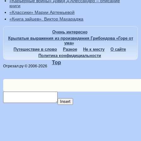
«Карьерные войны» Дэвид Д’Алессандро – описание
книги
«Классики» Марии Артемьевой
«Книга зайцев». Виктор Махараджа
Очень интересно
Крылатые выражения из произведения Грибоедова «Горе от
ума»
Путешествие в слово
Разное
Не к месту
О сайте
Политика конфидициальности
Top
Отрезал.ру © 2006-2026
Insert