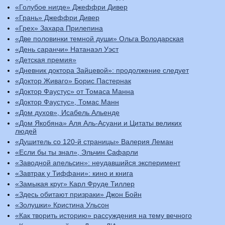
«Голубое нигде» Джеффри Дивер
«Грань» Джеффри Дивер
«Грех» Захара Прилепина
«Две половинки темной души» Ольга Володарская
«День саранчи» Натанаэл Уэст
«Детская премия»
«Дневник доктора Зайцевой»: продолжение следует
«Доктор Живаго» Борис Пастернак
«Доктор Фаустус» от Томаса Манна
«Доктор Фаустус», Томас Манн
«Дом духов», Исабель Альенде
«Дом Якобяна» Аля Аль-Асуани и Цитаты великих
людей
«Душитель со 120-й страницы» Валерия Леман
«Если бы ты знал», Эльчин Сафарли
«Заводной апельсин»: неудавшийся эксперимент
«Завтрак у Тиффани»: кино и книга
«Замыкая круг» Карл Фруде Тиллер
«Здесь обитают призраки» Джон Бойн
«Золушки» Кристина Ульсон
«Как творить историю» рассуждения на тему вечного