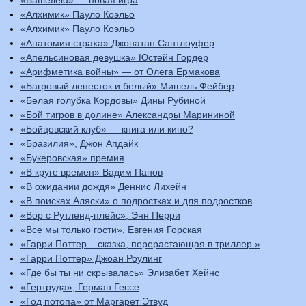
«Battlefield» — новая игра
«Алхимик» Пауло Коэльо
«Алхимик» Пауло Коэльо
«Анатомия страха» Джонатан Сантлоуфер
«Апельсиновая девушка» Юстейн Гордер
«Арифметика войны» — от Олега Ермакова
«Багровый лепесток и белый» Мишель Фейбер
«Белая голубка Кордовы» Дины Рубиной
«Бой тигров в долине» Александры Марининой
«Бойцовский клуб» — книга или кино?
«Бразилия», Джон Апдайк
«Букеровская» премия
«В круге времен» Вадим Панов
«В ожидании дождя» Деннис Лихейн
«В поисках Аляски» о подростках и для подростков
«Вор с Рутленд-плейс», Энн Перри
«Все мы только гости», Евгения Горская
«Гарри Поттер – сказка, перерастающая в триллер »
«Гарри Поттер» Джоан Роулинг
«Где бы ты ни скрывалась» Элизабет Хейнс
«Гертруда», Герман Гессе
«Год потопа» от Маргарет Этвуд