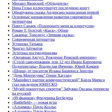
Михаил Яворский «Обладатель»
Ника Гольц иллюстрирует последнюю книгу
Обнаружена сказка Андерсана написанная первой
Основные направления развития современной
литературы
Павел Санаев «Похороните меня за плинтусом»
Роман Т. Толстой «Кысь». Обзор
Сакариас Топелиус «Зимняя сказка»
Современная литература
Устинова Татьяна
Чингиз Айтматов
Эстетика постмодернизма
«Октавиан Август. Рождение Римской империи»
«Столб самодержавия, или 12 дел Ивана Карповича
Подопригоры» Владислав Ивченко, Юрий Камаев
«Шоша» от писателя Исаака Башевиса Зингера
“Дочь Монтесумы” Генри Хаггард
“Манифест партии коммунистической” Карла Маркса
стал наследием ЮНЕСКО
“Музей покинутых секретов” Забужко Оксаны перевели
на русский
«99 франков» Фредерика Бегбедера
«Battlefield» — новая игра
«Алхимик» Пауло Коэльо
«Алхимик» Пауло Коэльо