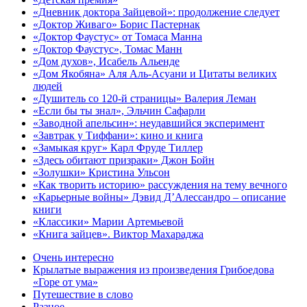
«Дневник доктора Зайцевой»: продолжение следует
«Доктор Живаго» Борис Пастернак
«Доктор Фаустус» от Томаса Манна
«Доктор Фаустус», Томас Манн
«Дом духов», Исабель Альенде
«Дом Якобяна» Аля Аль-Асуани и Цитаты великих
людей
«Душитель со 120-й страницы» Валерия Леман
«Если бы ты знал», Эльчин Сафарли
«Заводной апельсин»: неудавшийся эксперимент
«Завтрак у Тиффани»: кино и книга
«Замыкая круг» Карл Фруде Тиллер
«Здесь обитают призраки» Джон Бойн
«Золушки» Кристина Ульсон
«Как творить историю» рассуждения на тему вечного
«Карьерные войны» Дэвид Д’Алессандро – описание
книги
«Классики» Марии Артемьевой
«Книга зайцев». Виктор Махараджа
Очень интересно
Крылатые выражения из произведения Грибоедова
«Горе от ума»
Путешествие в слово
Разное