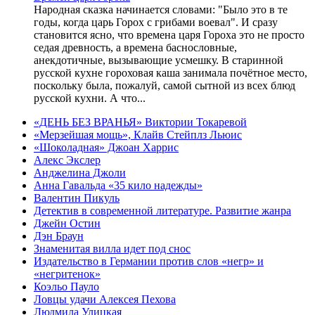
Hародная сказка начинается словами: "Было это в те
годы, когда царь Горох с грибами воевал". И сразу
становится ясно, что времена царя Гороха это не просто
седая древность, а времена баснословные,
анекдотичные, вызывающие усмешку. В старинной
русской кухне гороховая каша занимала почётное место,
поскольку была, пожалуй, самой сытной из всех блюд
русской кухни. А что...
«ДЕНЬ БЕЗ ВРАНЬЯ» Виктории Токаревой
«Мерзейшая мощь», Клайв Стейплз Льюис
«Шоколадная» Джоан Харрис
Алекс Экслер
Анджелина Джоли
Анна Гавальда «35 кило надежды»
Валентин Пикуль
Детектив в современной литературе. Развитие жанра
Джейн Остин
Дэн Браун
Знаменитая вилла идет под снос
Издательство в Германии против слов «негр» и
«негритенок»
Коэльо Пауло
Ловцы удачи Алексея Пехова
Людмила Улицкая