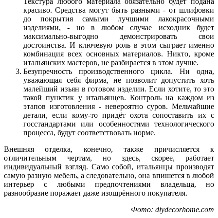
Текстура любого материала обязательно будет подана
красиво. Средства могут быть разными - от шлифовки
до покрытия самыми лучшими лакокрасочными
изделиями, - но в любом случае исходник будет
максимально-выгодно демонстрировать свои
достоинства. И ключевую роль в этом сыграет именно
комбинация всех основных материалов. Никто, кроме
итальянских мастеров, не разбирается в этом лучше.
Безупречность производственного цикла. Ни одна,
уважающая себя фирма, не позволит допустить хоть
малейший изъян в готовом изделии. Если хотите, то это
такой пунктик у итальянцев. Контроль на каждом из
этапов изготовления - невероятно суров. Мельчайшие
детали, если кому-то придёт охота сопоставить их с
госстандартами или особенностями технологического
процесса, будут соответствовать норме.
Внешняя отделка, конечно, также причисляется к
отличительным чертам, но здесь, скорее, работает
индивидуальный взгляд. Само собой, итальянцы производят
самую разную мебель, а следовательно, она впишется в любой
интерьер с любыми предпочтениями владельца, но
разнообразие поражает даже изощрённого покупателя.
Фото: diydecorhome.com