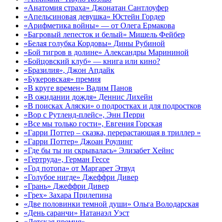
«Анатомия страха» Джонатан Сантлоуфер
«Апельсиновая девушка» Юстейн Гордер
«Арифметика войны» — от Олега Ермакова
«Багровый лепесток и белый» Мишель Фейбер
«Белая голубка Кордовы» Дины Рубиной
«Бой тигров в долине» Александры Марининой
«Бойцовский клуб» — книга или кино?
«Бразилия», Джон Апдайк
«Букеровская» премия
«В круге времен» Вадим Панов
«В ожидании дождя» Деннис Лихейн
«В поисках Аляски» о подростках и для подростков
«Вор с Рутленд-плейс», Энн Перри
«Все мы только гости», Евгения Горская
«Гарри Поттер – сказка, перерастающая в триллер »
«Гарри Поттер» Джоан Роулинг
«Где бы ты ни скрывалась» Элизабет Хейнс
«Гертруда», Герман Гессе
«Год потопа» от Маргарет Этвуд
«Голубое нигде» Джеффри Дивер
«Грань» Джеффри Дивер
«Грех» Захара Прилепина
«Две половинки темной души» Ольга Володарская
«День саранчи» Натанаэл Уэст
«Детская премия»