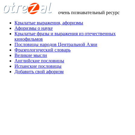
очень познавательный ресурс
Крылатые выражения, афоризмы
Афоризмы о науке
Крылатые фразы и выражения из отечественных
кинофильмов
Пословицы народов Центральной Азии
Фразеологический словарь
Великие мысли
Английские пословицы
Испанские пословицы
Добавить свой афоризм