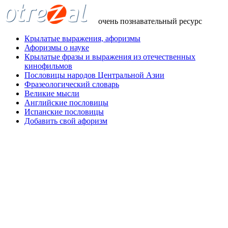
очень познавательный ресурс
Крылатые выражения, афоризмы
Афоризмы о науке
Крылатые фразы и выражения из отечественных
кинофильмов
Пословицы народов Центральной Азии
Фразеологический словарь
Великие мысли
Английские пословицы
Испанские пословицы
Добавить свой афоризм