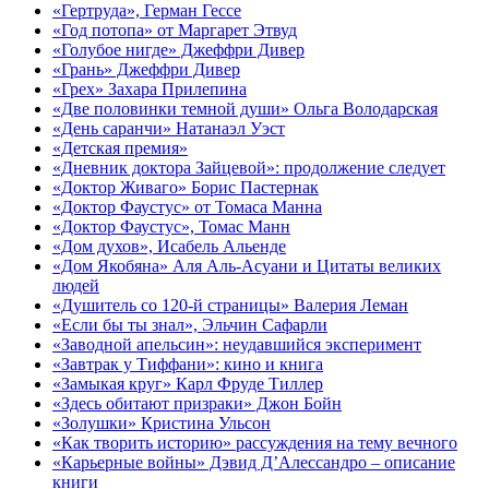
«Гертруда», Герман Гессе
«Год потопа» от Маргарет Этвуд
«Голубое нигде» Джеффри Дивер
«Грань» Джеффри Дивер
«Грех» Захара Прилепина
«Две половинки темной души» Ольга Володарская
«День саранчи» Натанаэл Уэст
«Детская премия»
«Дневник доктора Зайцевой»: продолжение следует
«Доктор Живаго» Борис Пастернак
«Доктор Фаустус» от Томаса Манна
«Доктор Фаустус», Томас Манн
«Дом духов», Исабель Альенде
«Дом Якобяна» Аля Аль-Асуани и Цитаты великих
людей
«Душитель со 120-й страницы» Валерия Леман
«Если бы ты знал», Эльчин Сафарли
«Заводной апельсин»: неудавшийся эксперимент
«Завтрак у Тиффани»: кино и книга
«Замыкая круг» Карл Фруде Тиллер
«Здесь обитают призраки» Джон Бойн
«Золушки» Кристина Ульсон
«Как творить историю» рассуждения на тему вечного
«Карьерные войны» Дэвид Д’Алессандро – описание
книги