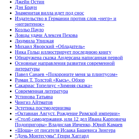
Джейн Остин
Дэн Браун
Знаменитая вилла идет под снос
Издательство в Германии против слов «негр» и
«негритенок»
Коэльо Пауло
Ловцы удачи Алексея Пехова
Людмила Улицкая
Михаил Яворский «Обладатель»
Ника Гольц иллюстрирует последнюю книгу
Обнаружена сказка Андерсана написанная первой
Основные направления развития современной
литературы
Павел Санаев «Похороните меня за плинтусом»
Роман Т. Толстой «Кысь». Обзор
Сакариас Топелиус «Зимняя сказка»
Современная литература
Устинова Татьяна
Чингиз Айтматов
Эстетика постмодернизма
«Октавиан Август. Рождение Римской империи»
«Столб самодержавия, или 12 дел Ивана Карповича
Подопригоры» Владислав Ивченко, Юрий Камаев
«Шоша» от писателя Исаака Башевиса Зингера
“Дочь Монтесумы” Генри Хаггард