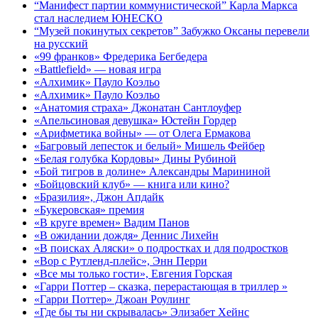
“Манифест партии коммунистической” Карла Маркса
стал наследием ЮНЕСКО
“Музей покинутых секретов” Забужко Оксаны перевели
на русский
«99 франков» Фредерика Бегбедера
«Battlefield» — новая игра
«Алхимик» Пауло Коэльо
«Алхимик» Пауло Коэльо
«Анатомия страха» Джонатан Сантлоуфер
«Апельсиновая девушка» Юстейн Гордер
«Арифметика войны» — от Олега Ермакова
«Багровый лепесток и белый» Мишель Фейбер
«Белая голубка Кордовы» Дины Рубиной
«Бой тигров в долине» Александры Марининой
«Бойцовский клуб» — книга или кино?
«Бразилия», Джон Апдайк
«Букеровская» премия
«В круге времен» Вадим Панов
«В ожидании дождя» Деннис Лихейн
«В поисках Аляски» о подростках и для подростков
«Вор с Рутленд-плейс», Энн Перри
«Все мы только гости», Евгения Горская
«Гарри Поттер – сказка, перерастающая в триллер »
«Гарри Поттер» Джоан Роулинг
«Где бы ты ни скрывалась» Элизабет Хейнс