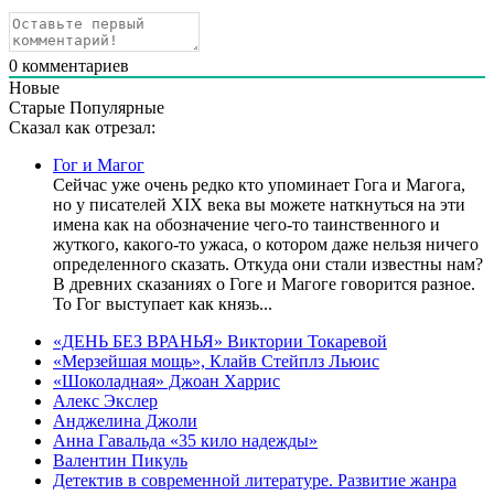
0
комментариев
Новые
Старые
Популярные
Сказал как отрезал:
Гог и Магог
Сейчас уже очень редко кто упоминает Гога и Магога,
но у писателей XIX века вы можете наткнуться на эти
имена как на обозначение чего-то таинственного и
жуткого, какого-то ужаса, о котором даже нельзя ничего
определенного сказать. Откуда они стали известны нам?
В древних сказаниях о Гоге и Магоге говорится разное.
То Гог выступает как князь...
«ДЕНЬ БЕЗ ВРАНЬЯ» Виктории Токаревой
«Мерзейшая мощь», Клайв Стейплз Льюис
«Шоколадная» Джоан Харрис
Алекс Экслер
Анджелина Джоли
Анна Гавальда «35 кило надежды»
Валентин Пикуль
Детектив в современной литературе. Развитие жанра