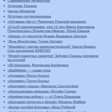
Современная литература
Устинова Татьяна
Чингиз Айтматов
Эстетика постмодернизма
«Октавиан Август. Рождение Римской империи»
«Столб самодержавия, или 12 дел Ивана Карповича
Подопригоры» Владислав Ивченко, Юрий Камаев
«Шоша» от писателя Исаака Башевиса Зингера
“Дочь Монтесумы” Генри Хаггард
“Манифест партии коммунистической” Карла Маркса
стал наследием ЮНЕСКО
“Музей покинутых секретов” Забужко Оксаны перевели
на русский
«99 франков» Фредерика Бегбедера
«Battlefield» — новая игра
«Алхимик» Пауло Коэльо
«Алхимик» Пауло Коэльо
«Анатомия страха» Джонатан Сантлоуфер
«Апельсиновая девушка» Юстейн Гордер
«Арифметика войны» — от Олега Ермакова
«Багровый лепесток и белый» Мишель Фейбер
«Белая голубка Кордовы» Дины Рубиной