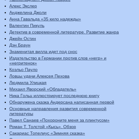
Алекс Экслер
Анджелина Джоли
Анна Гавальда «35 кило надежды»
Валентин Пикуль
Детектив в современной литературе. Развитие жанра
Джейн Остин
Дэн Браун
Знаменитая вилла идет под снос
Издательство в Германии против слов «негр» и
«негритенок»
Коэльо Пауло
Ловцы удачи Алексея Пехова
Людмила Улицкая
Михаил Яворский «Обладатель»
Ника Гольц иллюстрирует последнюю книгу
Обнаружена сказка Андерсана написанная первой
Основные направления развития современной
литературы
Павел Санаев «Похороните меня за плинтусом»
Роман Т. Толстой «Кысь». Обзор
Сакариас Топелиус «Зимняя сказка»