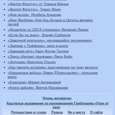
«Доктор Фаустус» от Томаса Манна
«Доктор Фаустус», Томас Манн
«Дом духов», Исабель Альенде
«Дом Якобяна» Аля Аль-Асуани и Цитаты великих
людей
«Душитель со 120-й страницы» Валерия Леман
«Если бы ты знал», Эльчин Сафарли
«Заводной апельсин»: неудавшийся эксперимент
«Завтрак у Тиффани»: кино и книга
«Замыкая круг» Карл Фруде Тиллер
«Здесь обитают призраки» Джон Бойн
«Золушки» Кристина Ульсон
«Как творить историю» рассуждения на тему вечного
«Карьерные войны» Дэвид Д’Алессандро – описание
книги
«Классики» Марии Артемьевой
«Книга зайцев». Виктор Махараджа
Очень интересно
Крылатые выражения из произведения Грибоедова «Горе от
ума»
Путешествие в слово
Разное
Не к месту
О сайте