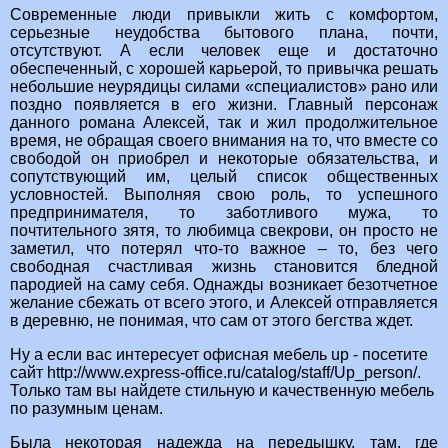
Современные люди привыкли жить с комфортом,
серьезные неудобства бытового плана, почти,
отсутствуют. А если человек еще и достаточно
обеспеченный, с хорошей карьерой, то привычка решать
небольшие неурядицы силами «специалистов» рано или
поздно появляется в его жизни. Главный персонаж
данного романа Алексей, так и жил продолжительное
время, не обращая своего внимания на то, что вместе со
свободой он приобрел и некоторые обязательства, и
сопутствующий им, целый список общественных
условностей. Выполняя свою роль, то успешного
предпринимателя, то заботливого мужа, то
почтительного зятя, то любимца свекрови, он просто не
заметил, что потерял что-то важное – то, без чего
свободная счастливая жизнь становится бледной
пародией на саму себя. Однажды возникает безотчетное
желание сбежать от всего этого, и Алексей отправляется
в деревню, не понимая, что сам от этого бегства ждет.
Ну а если вас интересует офисная мебель up - посетите
сайт http://www.express-office.ru/catalog/staff/Up_person/.
Только там вы найдете стильную и качественную мебель
по разумным ценам.
Была некоторая надежда на передышку, там, где