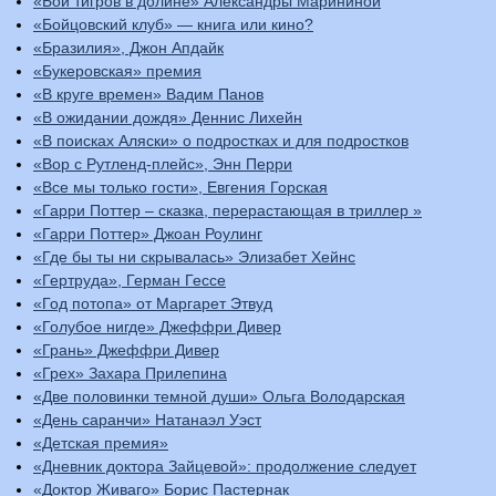
«Бой тигров в долине» Александры Марининой
«Бойцовский клуб» — книга или кино?
«Бразилия», Джон Апдайк
«Букеровская» премия
«В круге времен» Вадим Панов
«В ожидании дождя» Деннис Лихейн
«В поисках Аляски» о подростках и для подростков
«Вор с Рутленд-плейс», Энн Перри
«Все мы только гости», Евгения Горская
«Гарри Поттер – сказка, перерастающая в триллер »
«Гарри Поттер» Джоан Роулинг
«Где бы ты ни скрывалась» Элизабет Хейнс
«Гертруда», Герман Гессе
«Год потопа» от Маргарет Этвуд
«Голубое нигде» Джеффри Дивер
«Грань» Джеффри Дивер
«Грех» Захара Прилепина
«Две половинки темной души» Ольга Володарская
«День саранчи» Натанаэл Уэст
«Детская премия»
«Дневник доктора Зайцевой»: продолжение следует
«Доктор Живаго» Борис Пастернак