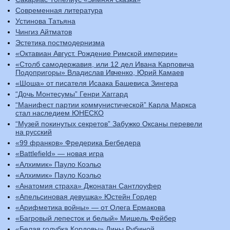
Современная литература
Устинова Татьяна
Чингиз Айтматов
Эстетика постмодернизма
«Октавиан Август. Рождение Римской империи»
«Столб самодержавия, или 12 дел Ивана Карповича
Подопригоры» Владислав Ивченко, Юрий Камаев
«Шоша» от писателя Исаака Башевиса Зингера
“Дочь Монтесумы” Генри Хаггард
“Манифест партии коммунистической” Карла Маркса
стал наследием ЮНЕСКО
“Музей покинутых секретов” Забужко Оксаны перевели
на русский
«99 франков» Фредерика Бегбедера
«Battlefield» — новая игра
«Алхимик» Пауло Коэльо
«Алхимик» Пауло Коэльо
«Анатомия страха» Джонатан Сантлоуфер
«Апельсиновая девушка» Юстейн Гордер
«Арифметика войны» — от Олега Ермакова
«Багровый лепесток и белый» Мишель Фейбер
«Белая голубка Кордовы» Дины Рубиной