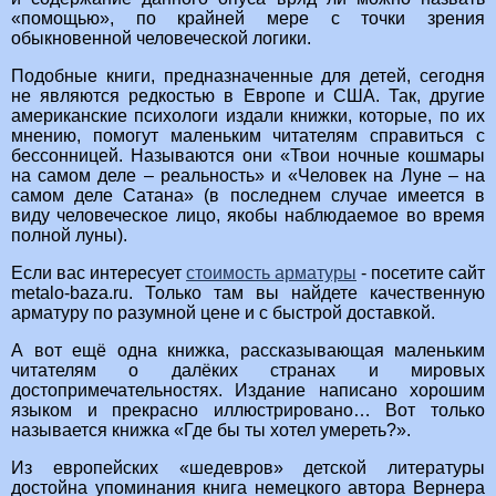
«помощью», по крайней мере с точки зрения
обыкновенной человеческой логики.
Подобные книги, предназначенные для детей, сегодня
не являются редкостью в Европе и США. Так, другие
американские психологи издали книжки, которые, по их
мнению, помогут маленьким читателям справиться с
бессонницей. Называются они «Твои ночные кошмары
на самом деле – реальность» и «Человек на Луне – на
самом деле Сатана» (в последнем случае имеется в
виду человеческое лицо, якобы наблюдаемое во время
полной луны).
Если вас интересует
стоимость арматуры
- посетите сайт
metalo-baza.ru. Только там вы найдете качественную
арматуру по разумной цене и с быстрой доставкой.
А вот ещё одна книжка, рассказывающая маленьким
читателям о далёких странах и мировых
достопримечательностях. Издание написано хорошим
языком и прекрасно иллюстрировано… Вот только
называется книжка «Где бы ты хотел умереть?».
Из европейских «шедевров» детской литературы
достойна упоминания книга немецкого автора Вернера