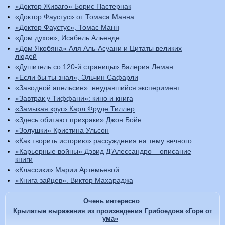
«Доктор Живаго» Борис Пастернак
«Доктор Фаустус» от Томаса Манна
«Доктор Фаустус», Томас Манн
«Дом духов», Исабель Альенде
«Дом Якобяна» Аля Аль-Асуани и Цитаты великих
людей
«Душитель со 120-й страницы» Валерия Леман
«Если бы ты знал», Эльчин Сафарли
«Заводной апельсин»: неудавшийся эксперимент
«Завтрак у Тиффани»: кино и книга
«Замыкая круг» Карл Фруде Тиллер
«Здесь обитают призраки» Джон Бойн
«Золушки» Кристина Ульсон
«Как творить историю» рассуждения на тему вечного
«Карьерные войны» Дэвид Д’Алессандро – описание
книги
«Классики» Марии Артемьевой
«Книга зайцев». Виктор Махараджа
Очень интересно
Крылатые выражения из произведения Грибоедова «Горе от
ума»