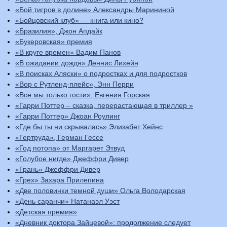
«Бой тигров в долине» Александры Марининой
«Бойцовский клуб» — книга или кино?
«Бразилия», Джон Апдайк
«Букеровская» премия
«В круге времен» Вадим Панов
«В ожидании дождя» Деннис Лихейн
«В поисках Аляски» о подростках и для подростков
«Вор с Рутленд-плейс», Энн Перри
«Все мы только гости», Евгения Горская
«Гарри Поттер – сказка, перерастающая в триллер »
«Гарри Поттер» Джоан Роулинг
«Где бы ты ни скрывалась» Элизабет Хейнс
«Гертруда», Герман Гессе
«Год потопа» от Маргарет Этвуд
«Голубое нигде» Джеффри Дивер
«Грань» Джеффри Дивер
«Грех» Захара Прилепина
«Две половинки темной души» Ольга Володарская
«День саранчи» Натанаэл Уэст
«Детская премия»
«Дневник доктора Зайцевой»: продолжение следует