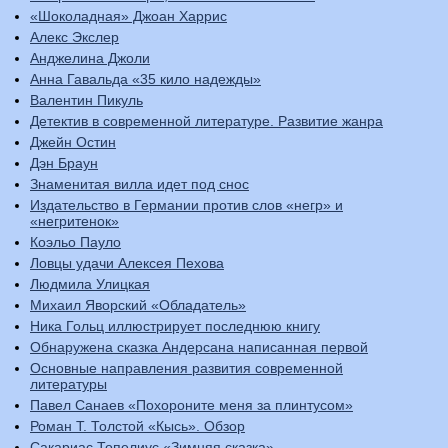
«Шоколадная» Джоан Харрис
Алекс Экслер
Анджелина Джоли
Анна Гавальда «35 кило надежды»
Валентин Пикуль
Детектив в современной литературе. Развитие жанра
Джейн Остин
Дэн Браун
Знаменитая вилла идет под снос
Издательство в Германии против слов «негр» и
«негритенок»
Коэльо Пауло
Ловцы удачи Алексея Пехова
Людмила Улицкая
Михаил Яворский «Обладатель»
Ника Гольц иллюстрирует последнюю книгу
Обнаружена сказка Андерсана написанная первой
Основные направления развития современной
литературы
Павел Санаев «Похороните меня за плинтусом»
Роман Т. Толстой «Кысь». Обзор
Сакариас Топелиус «Зимняя сказка»