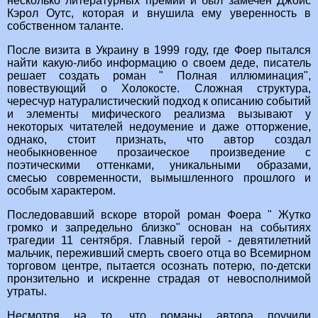
несколько литературных премий и был замечен Джойс
Кэрол Оутс, которая и внушила ему уверенность в
собственном таланте.
После визита в Украину в 1999 году, где Фоер пытался
найти какую-либо информацию о своем деде, писатель
решает создать роман " Полная иллюминация",
повествующий о Холокосте. Сложная структура,
чересчур натуралистический подход к описанию событий
и элементы мифического реализма вызывают у
некоторых читателей недоумение и даже отторжение,
однако, стоит признать, что автор создал
необыкновенное прозаическое произведение с
поэтическими оттенками, уникальными образами,
смесью современности, вымышленного прошлого и
особым характером.
Последовавший вскоре второй роман Фоера " Жутко
громко и запредельно близко" основан на событиях
трагедии 11 сентября. Главный герой - девятилетний
мальчик, переживший смерть своего отца во Всемирном
торговом центре, пытается осознать потерю, по-детски
пронзительно и искренне страдая от невосполнимой
утраты.
Несмотря на то, что романы автора поучили