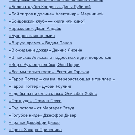
«Белая голубка Кордовы» Дины Рубиной
«Бой тигров в долине» Александры Марининой
«Бойцовский клуб» — книга или кино?
«Бразилия», Джон Апдайк
«Букеровская» премия
«В круге времен» Вадим Панов
«В ожидании дождя» Деннис Лихейн
«В поисках Аляски» о подростках и для подростков
«Вор с Рутленд-плейс», Энн Перри
«Все мы только гости», Евгения Горская
«Гарри Поттер – сказка, перерастающая в триллер »
«Гарри Поттер» Джоан Роулинг
«Где бы ты ни скрывалась» Элизабет Хейнс
«Гертруда», Герман Гессе
«Год потопа» от Маргарет Этвуд
«Голубое нигде» Джеффри Дивер
«Грань» Джеффри Дивер
«Грех» Захара Прилепина