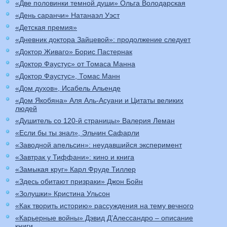
«Две половинки темной души» Ольга Володарская
«День саранчи» Натанаэл Уэст
«Детская премия»
«Дневник доктора Зайцевой»: продолжение следует
«Доктор Живаго» Борис Пастернак
«Доктор Фаустус» от Томаса Манна
«Доктор Фаустус», Томас Манн
«Дом духов», Исабель Альенде
«Дом Якобяна» Аля Аль-Асуани и Цитаты великих
людей
«Душитель со 120-й страницы» Валерия Леман
«Если бы ты знал», Эльчин Сафарли
«Заводной апельсин»: неудавшийся эксперимент
«Завтрак у Тиффани»: кино и книга
«Замыкая круг» Карл Фруде Тиллер
«Здесь обитают призраки» Джон Бойн
«Золушки» Кристина Ульсон
«Как творить историю» рассуждения на тему вечного
«Карьерные войны» Дэвид Д’Алессандро – описание
книги