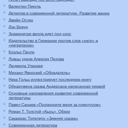
Валентин Пикуль
Детектив в современной литературе. Развитие жанра
Джейн Остин
Дэн Браун
Знаменитая вилла идет под снос
Издательство в Германии против слов «негр» и
«негритенок»
Коэльо Пауло
Ловцы удачи Алексея Пехова
Людмила Улицкая
Михаил Яворский «Обладатель»
Ника Гольц иллюстрирует последнюю книгу
Обнаружена сказка Андерсана написанная первой
Основные направления развития современной
литературы
Павел Санаев «Похороните меня за плинтусом»
Роман Т. Толстой «Кысь». Обзор
Сакариас Топелиус «Зимняя сказка»
Современная литература