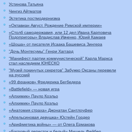
Устинова Татьяна
Чингиз Айтматов
Эстетика постмодернизма
«Октавиан Август. Рождение Римской империи»
«Столб самодержавия, или 12 дел Ивана Карповича
Подопригоры» Владислав Ивченко, Юрий Камаев
«Шоша» от писателя Исаака Башевиса Зингера
“Дочь Монтесумы” Генри Хаггард
“Манифест партии коммунистической” Карла Маркса
стал наследием ЮНЕСКО
“Музей покинутых секретов” Забужко Оксаны перевели
на русский
«99 франков» Фредерика Бегбедера
«Battlefield» — новая игра
«Алхимик» Пауло Коэльо
«Алхимик» Пауло Коэльо
«Анатомия страха» Джонатан Сантлоуфер
«Апельсиновая девушка» Юстейн Гордер
«Арифметика войны» — от Олега Ермакова
«Багровый лепесток и белый» Мишель Фейбер