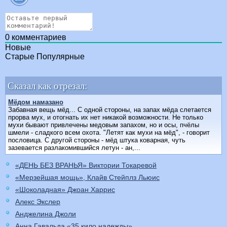
0
комментариев
Новые
Старые
Популярные
Сказал как отрезал:
Мёдом намазано
Забавная вещь мёд... С одной стороны, на запах мёда слетается
прорва мух, и отогнать их нет никакой возможности. Hе только
мухи бывают привлечены медовым запахом, но и осы, пчёлы
шмели - сладкого всем охота. "Летят как мухи на мёд", - говорит
пословица. С другой стороны - мёд штука коварная, чуть
зазевается разлакомившийся летун - ан,...
«ДЕНЬ БЕЗ ВРАНЬЯ» Виктории Токаревой
«Мерзейшая мощь», Клайв Стейплз Льюис
«Шоколадная» Джоан Харрис
Алекс Экслер
Анджелина Джоли
Анна Гавальда «35 кило надежды»