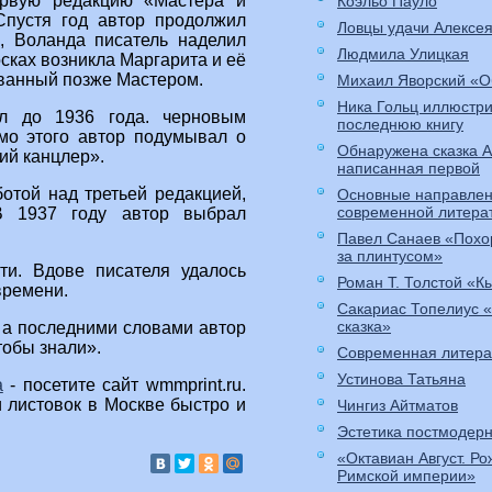
первую редакцию «Мастера и
Коэльо Пауло
Спустя год автор продолжил
Ловцы удачи Алексе
, Воланда писатель наделил
Людмила Улицкая
сках возникла Маргарита и её
званный позже Мастером.
Михаил Яворский «О
Ника Гольц иллюстр
л до 1936 года. черновым
последнюю книгу
мо этого автор подумывал о
Обнаружена сказка 
ий канцлер».
написанная первой
отой над третьей редакцией,
Основные направлен
современной литера
В 1937 году автор выбрал
Павел Санаев «Похо
за плинтусом»
ти. Вдове писателя удалось
Роман Т. Толстой «К
времени.
Сакариас Топелиус 
сказка»
 а последними словами автор
тобы знали».
Современная литера
Устинова Татьяна
а
- посетите сайт wmmprint.ru.
и листовок в Москве быстро и
Чингиз Айтматов
Эстетика постмодер
«Октавиан Август. Р
Римской империи»