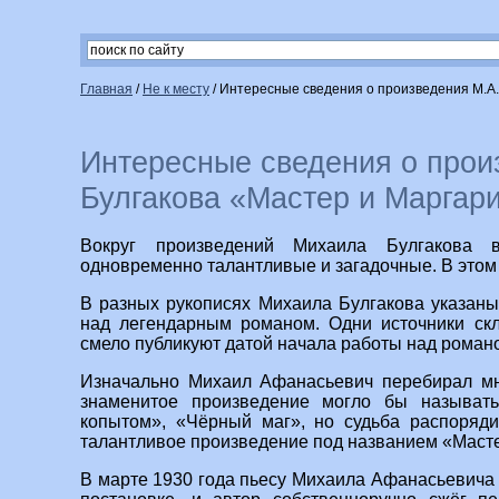
Главная
/
Не к месту
/
Интересные сведения о произведения М.А.
Интересные сведения о прои
Булгакова «Мастер и Маргар
Вокруг произведений Михаила Булгакова 
одновременно талантливые и загадочные. В этом
В разных рукописях Михаила Булгакова указан
над легендарным романом. Одни источники скл
смело публикуют датой начала работы над романо
Изначально Михаил Афанасьевич перебирал мн
знаменитое произведение могло бы называть
копытом», «Чёрный маг», но судьба распоряди
талантливое произведение под названием «Масте
В марте 1930 года пьесу Михаила Афанасьевича 