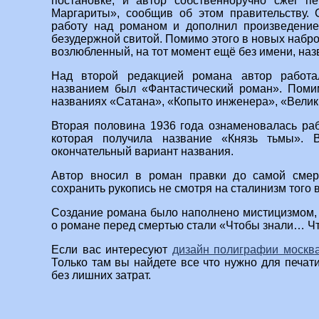
постановке, и автор собственноручно сжёг 
Маргариты», сообщив об этом правительству. 
работу над романом и дополнил произведение
безудержной свитой. Помимо этого в новых набро
возлюбленный, на тот момент ещё без имени, на
Над второй редакцией романа автор работа
названием был «Фантастический роман». Поми
названиях «Сатана», «Копыто инженера», «Велик
Вторая половина 1936 года ознаменовалась раб
которая получила название «Князь тьмы». 
окончательный вариант названия.
Автор вносил в роман правки до самой смер
сохранить рукопись не смотря на сталинизм того 
Создание романа было наполнено мистицизмом,
о романе перед смертью стали «Чтобы знали… Ч
Если вас интересуют
дизайн полиграфии москв
Только там вы найдете все что нужно для печат
без лишних затрат.