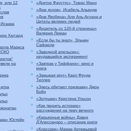
я, или 12
«Доктор Фаустус», Томас Манн
а
«Дом духов», Исабель Альенде
слав
ев
«Дом Якобяна» Аля Аль-Асуани и
Цитаты великих людей
 Исаака
«Душитель со 120-й страницы»
Валерия Леман
нри Хаггард
«Если бы ты знал», Эльчин
Сафарли
Карла Маркса
ЕСКО
«Заводной апельсин»:
неудавшийся эксперимент
кретов”
евели на
«Завтрак у Тиффани»: кино и
книга
рика
«Замыкая круг» Карл Фруде
Тиллер
 игра
«Здесь обитают призраки» Джон
Бойн
эльо
«Золушки» Кристина Ульсон
эльо
«Как творить историю»
Джонатан
рассуждения на тему вечного
«Карьерные войны» Дэвид
шка» Юстейн
Д’Алессандро – описание книги
«Классики» Марии Артемьевой