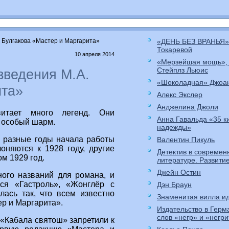
 Булгакова «Мастер и Маргарита»
«ДЕНЬ БЕЗ ВРАНЬЯ»
Токаревой
10 апреля 2014
«Мерзейшая мощь»,
Стейплз Льюис
зведения М.А.
«Шоколадная» Джоа
ита»
Алекс Экслер
Анджелина Джоли
витает много легенд. Они
Анна Гавальда «35 к
 особый шарм.
надежды»
ы разные годы начала работы
Валентин Пикуль
оняются к 1928 году, другие
Детектив в современ
м 1929 год.
литературе. Развити
Джейн Остин
ого названий для романа, и
ся «Гастроль», «Жонглёр с
Дэн Браун
лась так, что всем известно
Знаменитая вилла ид
р и Маргарита».
Издательство в Герм
слов «негр» и «негр
«Кабала святош» запретили к