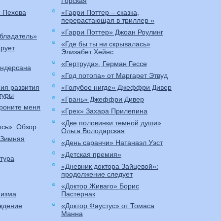
Горская
я Пехова
«Гарри Поттер – сказка,
перерастающая в триллер »
«Гарри Поттер» Джоан Роулинг
бладатель»
«Где бы ты ни скрывалась»
ирует
Элизабет Хейнс
«Гертруда», Герман Гессе
Андерсана
«Год потопа» от Маргарет Этвуд
ия развития
«Голубое нигде» Джеффри Дивер
туры
«Грань» Джеффри Дивер
роните меня
«Грех» Захара Прилепина
«Две половинки темной души»
ысь». Обзор
Ольга Володарская
«Зимняя
«День саранчи» Натанаэл Уэст
«Детская премия»
тура
«Дневник доктора Зайцевой»:
продолжение следует
«Доктор Живаго» Борис
низма
Пастернак
ождение
«Доктор Фаустус» от Томаса
Манна