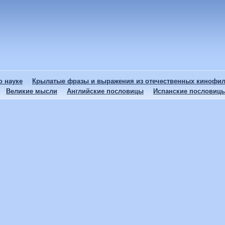
 науке
Крылатые фразы и выражения из отечественных кинофи
Великие мысли
Английские пословицы
Испанские пословиц