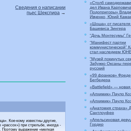
«Столб самодержави
дел Ивана Карпович
Сведения о написании
Подопригоры» Влади
пьес Шекспира
→
Ивченко, Юрий Кама
«Шоша» от писателя
Башевиса Зингера
“Дочь Монтесумы” Ге
“Манифест партии
коммунистической” 
стал наследием ЮН
“Музей покинутых се
Забужко Оксаны пер
русский
«99 франков» Фреде
Бегбедера
«Battlefield» — новая
«Алхимик» Пауло Ко
«Алхимик» Пауло Ко
«Анатомия страха» 
Сантлоуфер
«Апельсиновая деву
а». Кое-кому известны другие,
Гордер
 «рассох») при стрельбе, иногда -
се. Поэтому выражение «мелкая