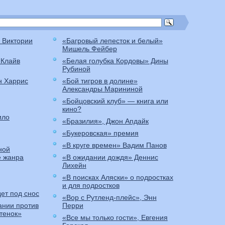
 Виктории
«Багровый лепесток и белый»
Мишель Фейбер
 Клайв
«Белая голубка Кордовы» Дины
Рубиной
н Харрис
«Бой тигров в долине»
Александры Марининой
«Бойцовский клуб» — книга или
кино?
ило
«Бразилия», Джон Апдайк
«Букеровская» премия
«В круге времен» Вадим Панов
ной
е жанра
«В ожидании дождя» Деннис
Лихейн
«В поисках Аляски» о подростках
и для подростков
ет под снос
«Вор с Рутленд-плейс», Энн
ании против
Перри
итенок»
«Все мы только гости», Евгения