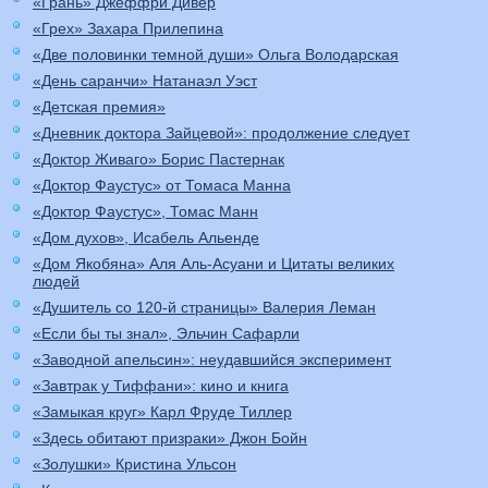
«Грань» Джеффри Дивер
«Грех» Захара Прилепина
«Две половинки темной души» Ольга Володарская
«День саранчи» Натанаэл Уэст
«Детская премия»
«Дневник доктора Зайцевой»: продолжение следует
«Доктор Живаго» Борис Пастернак
«Доктор Фаустус» от Томаса Манна
«Доктор Фаустус», Томас Манн
«Дом духов», Исабель Альенде
«Дом Якобяна» Аля Аль-Асуани и Цитаты великих
людей
«Душитель со 120-й страницы» Валерия Леман
«Если бы ты знал», Эльчин Сафарли
«Заводной апельсин»: неудавшийся эксперимент
«Завтрак у Тиффани»: кино и книга
«Замыкая круг» Карл Фруде Тиллер
«Здесь обитают призраки» Джон Бойн
«Золушки» Кристина Ульсон