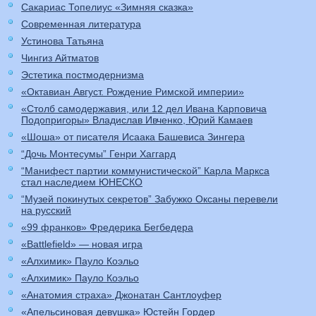
Сакариас Топелиус «Зимняя сказка»
Современная литература
Устинова Татьяна
Чингиз Айтматов
Эстетика постмодернизма
«Октавиан Август. Рождение Римской империи»
«Столб самодержавия, или 12 дел Ивана Карповича
Подопригоры» Владислав Ивченко, Юрий Камаев
«Шоша» от писателя Исаака Башевиса Зингера
“Дочь Монтесумы” Генри Хаггард
“Манифест партии коммунистической” Карла Маркса
стал наследием ЮНЕСКО
“Музей покинутых секретов” Забужко Оксаны перевели
на русский
«99 франков» Фредерика Бегбедера
«Battlefield» — новая игра
«Алхимик» Пауло Коэльо
«Алхимик» Пауло Коэльо
«Анатомия страха» Джонатан Сантлоуфер
«Апельсиновая девушка» Юстейн Гордер