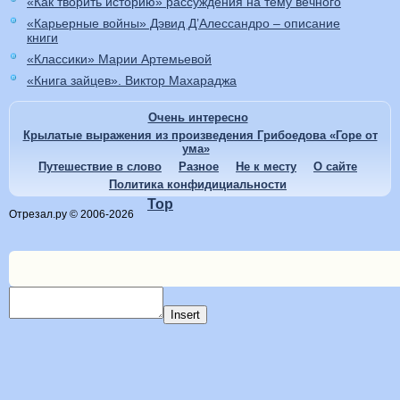
«Как творить историю» рассуждения на тему вечного
«Карьерные войны» Дэвид Д’Алессандро – описание
книги
«Классики» Марии Артемьевой
«Книга зайцев». Виктор Махараджа
Очень интересно
Крылатые выражения из произведения Грибоедова «Горе от
ума»
Путешествие в слово
Разное
Не к месту
О сайте
Политика конфидициальности
Top
Отрезал.ру © 2006-2026
Insert