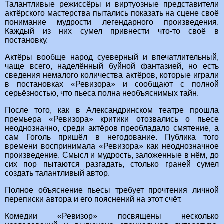
Талантливые режиссёры и виртуозные представители
актёрского мастерства пытались показать на сцене своё
понимание мудрости легендарного произведения.
Каждый из них сумел привнести что-то своё в
постановку.
Актёры вообще народ суеверный и впечатлительный,
чаще всего, наделённый буйной фантазией, но есть
сведения немалого количества актёров, которые играли
в постановках «Ревизора» и сообщают с полной
серьёзностью, что пьеса полна необъяснимых тайн.
После того, как в Александринском театре прошла
премьера «Ревизора» критики отозвались о пьесе
неоднозначно, среди актёров преобладало смятение, а
сам Гоголь пришёл в негодование. Публика того
времени воспринимала «Ревизора» как неоднозначное
произведение. Смысл и мудрость, заложенные в нём, до
сих пор пытаются разгадать, столько граней сумел
создать талантливый автор.
Полное объяснение пьесы требует прочтения личной
переписки автора и его пояснений на этот счёт.
Комедии «Ревизор» посвящены несколько