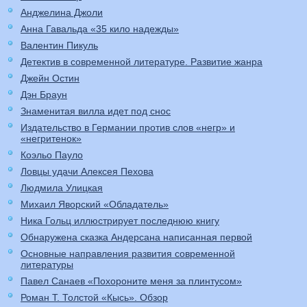
Анджелина Джоли
Анна Гавальда «35 кило надежды»
Валентин Пикуль
Детектив в современной литературе. Развитие жанра
Джейн Остин
Дэн Браун
Знаменитая вилла идет под снос
Издательство в Германии против слов «негр» и
«негритенок»
Коэльо Пауло
Ловцы удачи Алексея Пехова
Людмила Улицкая
Михаил Яворский «Обладатель»
Ника Гольц иллюстрирует последнюю книгу
Обнаружена сказка Андерсана написанная первой
Основные направления развития современной
литературы
Павел Санаев «Похороните меня за плинтусом»
Роман Т. Толстой «Кысь». Обзор