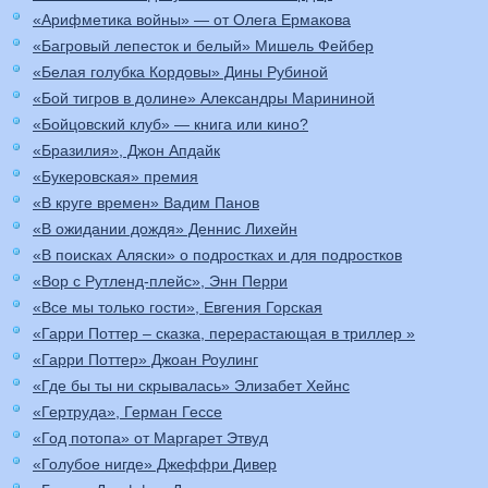
«Арифметика войны» — от Олега Ермакова
«Багровый лепесток и белый» Мишель Фейбер
«Белая голубка Кордовы» Дины Рубиной
«Бой тигров в долине» Александры Марининой
«Бойцовский клуб» — книга или кино?
«Бразилия», Джон Апдайк
«Букеровская» премия
«В круге времен» Вадим Панов
«В ожидании дождя» Деннис Лихейн
«В поисках Аляски» о подростках и для подростков
«Вор с Рутленд-плейс», Энн Перри
«Все мы только гости», Евгения Горская
«Гарри Поттер – сказка, перерастающая в триллер »
«Гарри Поттер» Джоан Роулинг
«Где бы ты ни скрывалась» Элизабет Хейнс
«Гертруда», Герман Гессе
«Год потопа» от Маргарет Этвуд
«Голубое нигде» Джеффри Дивер