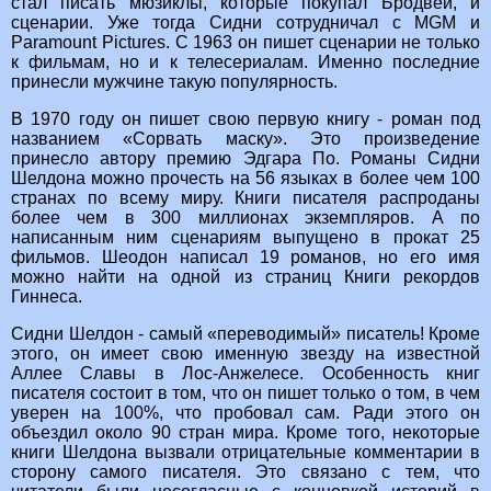
стал писать мюзиклы, которые покупал Бродвей, и
сценарии. Уже тогда Сидни сотрудничал с MGM и
Paramount Pictures. С 1963 он пишет сценарии не только
к фильмам, но и к телесериалам. Именно последние
принесли мужчине такую популярность.
В 1970 году он пишет свою первую книгу ­- роман под
названием «Сорвать маску». Это произведение
принесло автору премию Эдгара По. Романы Сидни
Шелдона можно прочесть на 56 языках в более чем 100
странах по всему миру. Книги писателя распроданы
более чем в 300 миллионах экземпляров. А по
написанным ним сценариям выпущено в прокат 25
фильмов. Шеодон написал 19 романов, но его имя
можно найти на одной из страниц Книги рекордов
Гиннеса.
Сидни Шелдон - самый «переводимый» писатель! Кроме
этого, он имеет свою именную звезду на известной
Аллее Славы в Лос-Анжелесе. Особенность книг
писателя состоит в том, что он пишет только о том, в чем
уверен на 100%, что пробовал сам. Ради этого он
объездил около 90 стран мира. Кроме того, некоторые
книги Шелдона вызвали отрицательные комментарии в
сторону самого писателя. Это связано с тем, что