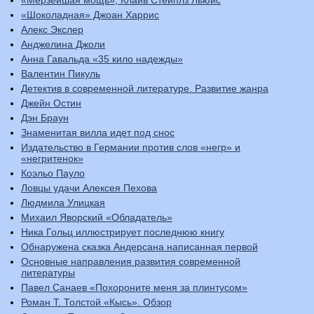
«Мерзейшая мощь», Клайв Стейплз Льюис
«Шоколадная» Джоан Харрис
Алекс Экслер
Анджелина Джоли
Анна Гавальда «35 кило надежды»
Валентин Пикуль
Детектив в современной литературе. Развитие жанра
Джейн Остин
Дэн Браун
Знаменитая вилла идет под снос
Издательство в Германии против слов «негр» и
«негритенок»
Коэльо Пауло
Ловцы удачи Алексея Пехова
Людмила Улицкая
Михаил Яворский «Обладатель»
Ника Гольц иллюстрирует последнюю книгу
Обнаружена сказка Андерсана написанная первой
Основные направления развития современной
литературы
Павел Санаев «Похороните меня за плинтусом»
Роман Т. Толстой «Кысь». Обзор