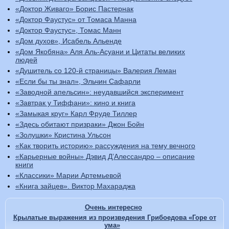
«Доктор Живаго» Борис Пастернак
«Доктор Фаустус» от Томаса Манна
«Доктор Фаустус», Томас Манн
«Дом духов», Исабель Альенде
«Дом Якобяна» Аля Аль-Асуани и Цитаты великих
людей
«Душитель со 120-й страницы» Валерия Леман
«Если бы ты знал», Эльчин Сафарли
«Заводной апельсин»: неудавшийся эксперимент
«Завтрак у Тиффани»: кино и книга
«Замыкая круг» Карл Фруде Тиллер
«Здесь обитают призраки» Джон Бойн
«Золушки» Кристина Ульсон
«Как творить историю» рассуждения на тему вечного
«Карьерные войны» Дэвид Д’Алессандро – описание
книги
«Классики» Марии Артемьевой
«Книга зайцев». Виктор Махараджа
Очень интересно
Крылатые выражения из произведения Грибоедова «Горе от
ума»