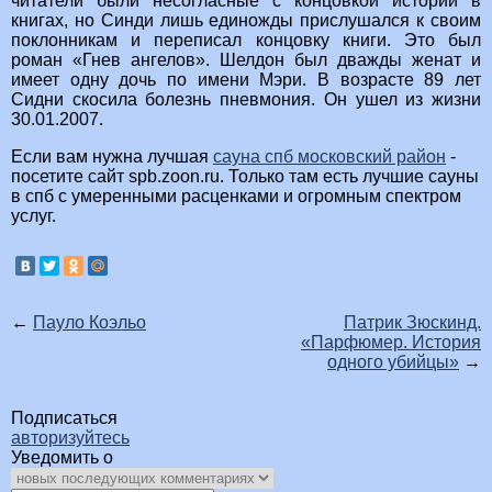
читатели были несогласные с концовкой историй в
книгах, но Синди лишь единожды прислушался к своим
поклонникам и переписал концовку книги. Это был
роман «Гнев ангелов». Шелдон был дважды женат и
имеет одну дочь по имени Мэри. В возрасте 89 лет
Сидни скосила болезнь пневмония. Он ушел из жизни
30.01.2007.
Если вам нужна лучшая
сауна спб московский район
-
посетите сайт spb.zoon.ru. Только там есть лучшие сауны
в спб с умеренными расценками и огромным спектром
услуг.
←
Пауло Коэльо
Патрик Зюскинд.
«Парфюмер. История
одного убийцы»
→
Подписаться
авторизуйтесь
Уведомить о