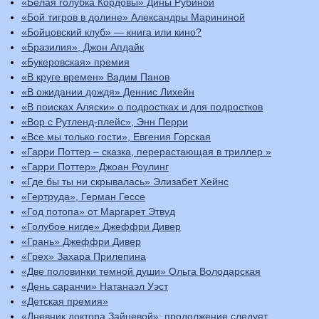
«Белая голубка Кордовы» Дины Рубиной
«Бой тигров в долине» Александры Марининой
«Бойцовский клуб» — книга или кино?
«Бразилия», Джон Апдайк
«Букеровская» премия
«В круге времен» Вадим Панов
«В ожидании дождя» Деннис Лихейн
«В поисках Аляски» о подростках и для подростков
«Вор с Рутленд-плейс», Энн Перри
«Все мы только гости», Евгения Горская
«Гарри Поттер – сказка, перерастающая в триллер »
«Гарри Поттер» Джоан Роулинг
«Где бы ты ни скрывалась» Элизабет Хейнс
«Гертруда», Герман Гессе
«Год потопа» от Маргарет Этвуд
«Голубое нигде» Джеффри Дивер
«Грань» Джеффри Дивер
«Грех» Захара Прилепина
«Две половинки темной души» Ольга Володарская
«День саранчи» Натанаэл Уэст
«Детская премия»
«Дневник доктора Зайцевой»: продолжение следует