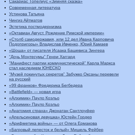
Сакариас Топелиус «Зимняя сказка»
Современная литература
Устинова Татьяна
Чингиз Айтматов
Эстетика постмодернизма
«Октавиан Август. Рождение Римской империи»
«Столб самодержавия, или 12 дел Ивана Карповича
Подопригоры» Владислав Ивченко, Юрий Камаев
«Шоша» от писателя Исаака Башевиса Зингера
“Дочь Монтесумы” Генри Хаггард
“Манифест партии коммунистической” Карла Маркса
стал наследием ЮНЕСКО
“Музей покинутых секретов” Забужко Оксаны перевели
на русский
«99 франков» Фредерика Бегбедера
«Battlefield» — новая игра
«Алхимик» Пауло Коэльо
«Алхимик» Пауло Коэльо
«Анатомия страха» Джонатан Сантлоуфер
«Апельсиновая девушка» Юстейн Гордер
«Арифметика войны» — от Олега Ермакова
«Багровый лепесток и белый» Мишель Фейбер