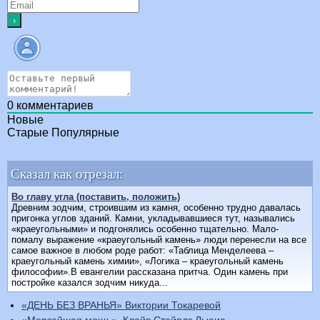
0
комментариев
Новые
Старые
Популярные
Сказал как отрезал:
Во главу угла (поставить, положить)
Древним зодчим, строившим из камня, особенно трудно давалась
пригонка углов зданий. Камни, укладывавшиеся тут, назывались
«краеугольными» и подгонялись особенно тщательно. Мало-
помалу выражение «краеугольный камень» люди перенесли на все
самое важное в любом роде работ: «Таблица Менделеева –
краеугольный камень химии», «Логика – краеугольный камень
философии».В евангелии рассказана притча. Один камень при
постройке казался зодчим никуда...
«ДЕНЬ БЕЗ ВРАНЬЯ» Виктории Токаревой