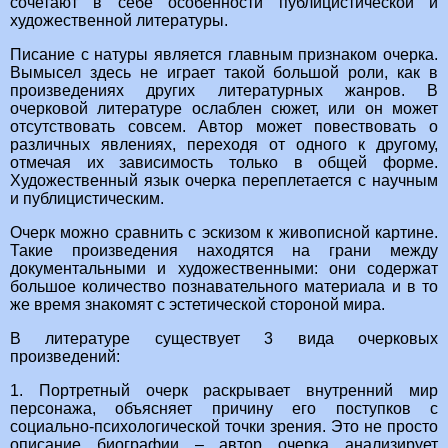
сочетают в себе особенности публицистической и
художественной литературы.
Писание с натуры является главным признаком очерка.
Вымысел здесь не играет такой большой роли, как в
произведениях других литературных жанров. В
очерковой литературе ослаблен сюжет, или он может
отсутствовать совсем. Автор может повествовать о
различных явлениях, переходя от одного к другому,
отмечая их зависимость только в общей форме.
Художественный язык очерка переплетается с научным
и публицистическим.
Очерк можно сравнить с эскизом к живописной картине.
Такие произведения находятся на грани между
документальными и художественными: они содержат
большое количество познавательного материала и в то
же время знакомят с эстетической стороной мира.
В литературе существует 3 вида очерковых
произведений:
1. Портретный очерк раскрывает внутренний мир
персонажа, объясняет причину его поступков с
социально-психологической точки зрения. Это не просто
описание биографии – автор очерка анализирует