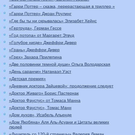
«Гарри Поттер – сказка, перерастающая в триллер »
«Гарри Поттер» Джоан Роулинг
«Где бы ты ни скрывалась» Элизабет Хейнс
«Гертруда», Герман Гессе
«Год потопа» от Маргарет Этвуд
«Голубое нигде» Джеффри Дивер
«Грань» Джеффри Дивер
«Грех» Захара Прилепина
«Две половинки темной души» Ольга Володарская
«День саранчи» Натанаэл Уэст
«Детская премия»
«Дневник доктора Зайцевой»: продолжение следует
«Доктор Живаго» Борис Пастернак
«Доктор Фаустус» от Томаса Манна
«Доктор Фаустус», Томас Манн
«Дом духов», Исабель Альенде
«Дом Якобяна» Аля Аль-Асуани и Цитаты великих
людей
«Душитель со 120-й страницы» Валерия Леман