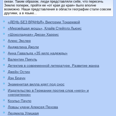
океан. Таким образом, люди представляли себе, что пересечь
Землю поперек, пройти ее «от края до края» было вполне
возможно. Наши представления в области географии стали совсем
другими, а в языке...
«ДЕНЬ БЕЗ ВРАНЬЯ» Виктории Токаревой
«Мерзейшая мощь», Клайв Стейплз Льюис
«Шоколадная» Джоан Харрис
Алекс Экслер
Анджелина Джоли
Анна Гавальда «35 кило надежды»
Валентин Пикуль
Детектив в современной литературе. Развитие жанра
Джейн Остин
Дэн Браун
Знаменитая вилла идет под снос
Издательство в Германии против слов «негр» и
«негритенок»
Коэльо Пауло
Ловцы удачи Алексея Пехова
Людмила Улицкая