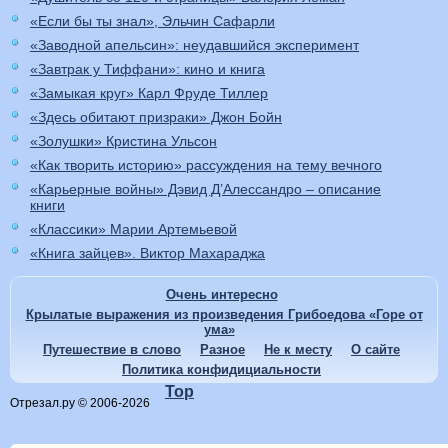
«Если бы ты знал», Эльчин Сафарли
«Заводной апельсин»: неудавшийся эксперимент
«Завтрак у Тиффани»: кино и книга
«Замыкая круг» Карл Фруде Тиллер
«Здесь обитают призраки» Джон Бойн
«Золушки» Кристина Ульсон
«Как творить историю» рассуждения на тему вечного
«Карьерные войны» Дэвид Д’Алессандро – описание
книги
«Классики» Марии Артемьевой
«Книга зайцев». Виктор Махараджа
Очень интересно
Крылатые выражения из произведения Грибоедова «Горе от
ума»
Путешествие в слово
Разное
Не к месту
О сайте
Политика конфидициальности
Top
Отрезал.ру © 2006-2026