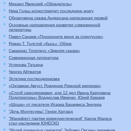
Михаил Яворский «Обладатель»
Ника Гольц иллюстрирует последнюю книгу
Обнаружена сказка Андерсана написанная первой
Основные направления развития современной
литературы
Павел Санаев «Похороните меня за плинтусом»
Роман Т. Толстой «Кысь». Обзор
Сакариас Топелиус «Зимняя сказка»
Современная литература
Устинова Татьяна
Чингиз Айтматов
Эстетика постмодернизма
«Октавиан Август. Рождение Римской империи»
«Столб самодержавия, или 12 дел Ивана Карповича
Подопригоры» Владислав Ивченко, Юрий Камаев
«Шоша» от писателя Исаака Башевиса Зингера
“Дочь Монтесумы” Генри Хаггард
“Манифест партии коммунистической” Карла Маркса
стал наследием ЮНЕСКО
“Музей покинутых секретов” Забужко Оксаны перевели