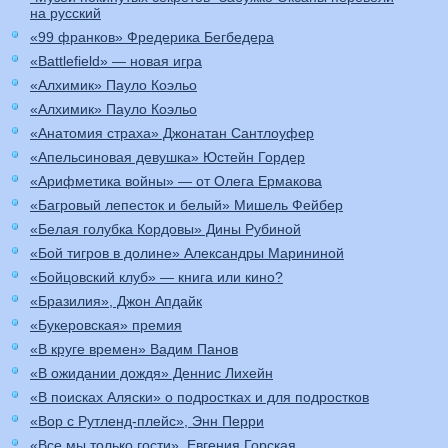
на русский
«99 франков» Фредерика Бегбедера
«Battlefield» — новая игра
«Алхимик» Пауло Коэльо
«Алхимик» Пауло Коэльо
«Анатомия страха» Джонатан Сантлоуфер
«Апельсиновая девушка» Юстейн Гордер
«Арифметика войны» — от Олега Ермакова
«Багровый лепесток и белый» Мишель Фейбер
«Белая голубка Кордовы» Дины Рубиной
«Бой тигров в долине» Александры Марининой
«Бойцовский клуб» — книга или кино?
«Бразилия», Джон Апдайк
«Букеровская» премия
«В круге времен» Вадим Панов
«В ожидании дождя» Деннис Лихейн
«В поисках Аляски» о подростках и для подростков
«Вор с Рутленд-плейс», Энн Перри
«Все мы только гости», Евгения Горская