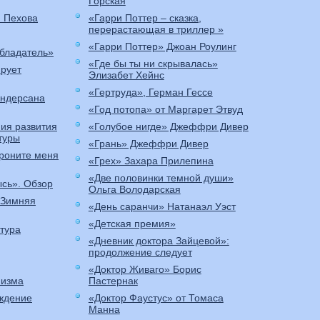
Горская
я Пехова
«Гарри Поттер – сказка,
перерастающая в триллер »
«Гарри Поттер» Джоан Роулинг
бладатель»
«Где бы ты ни скрывалась»
ирует
Элизабет Хейнс
«Гертруда», Герман Гессе
Андерсана
«Год потопа» от Маргарет Этвуд
ия развития
«Голубое нигде» Джеффри Дивер
туры
«Грань» Джеффри Дивер
роните меня
«Грех» Захара Прилепина
«Две половинки темной души»
ысь». Обзор
Ольга Володарская
«Зимняя
«День саранчи» Натанаэл Уэст
«Детская премия»
тура
«Дневник доктора Зайцевой»:
продолжение следует
«Доктор Живаго» Борис
низма
Пастернак
ождение
«Доктор Фаустус» от Томаса
Манна