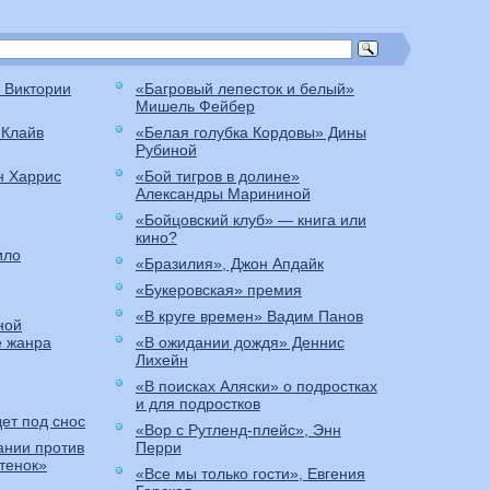
 Виктории
«Багровый лепесток и белый»
Мишель Фейбер
 Клайв
«Белая голубка Кордовы» Дины
Рубиной
н Харрис
«Бой тигров в долине»
Александры Марининой
«Бойцовский клуб» — книга или
кино?
ило
«Бразилия», Джон Апдайк
«Букеровская» премия
«В круге времен» Вадим Панов
ной
е жанра
«В ожидании дождя» Деннис
Лихейн
«В поисках Аляски» о подростках
и для подростков
ет под снос
«Вор с Рутленд-плейс», Энн
ании против
Перри
итенок»
«Все мы только гости», Евгения