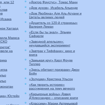
я, или 12
«Доктор Фаустус», Томас Манн
а
«Дом духов», Исабель Альенде
слав
ев
«Дом Якобяна» Аля Аль-Асуани и
Цитаты великих людей
 Исаака
«Душитель со 120-й страницы»
Валерия Леман
нри Хаггард
«Если бы ты знал», Эльчин
Сафарли
Карла Маркса
ЕСКО
«Заводной апельсин»:
неудавшийся эксперимент
кретов”
евели на
«Завтрак у Тиффани»: кино и
книга
рика
«Замыкая круг» Карл Фруде
Тиллер
 игра
«Здесь обитают призраки» Джон
Бойн
эльо
«Золушки» Кристина Ульсон
эльо
«Как творить историю»
Джонатан
рассуждения на тему вечного
«Карьерные войны» Дэвид
шка» Юстейн
Д’Алессандро – описание книги
«Классики» Марии Артемьевой