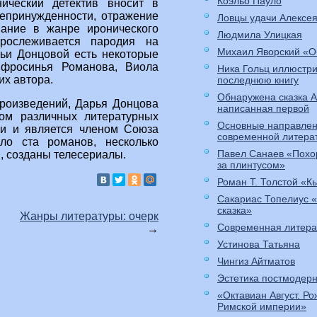
Коэльо Пауло
нический детектив вносит в
непринужденности, отражение
Ловцы удачи Алексе
вание в жанре иронического
Людмила Улицкая
рослеживается пародия на
Михаил Яворский «О
ьи Донцовой есть некоторые
Ефросинья Романова, Виола
Ника Гольц иллюстр
их автора.
последнюю книгу
Обнаружена сказка 
роизведений, Дарья Донцова
написанная первой
том различных литературных
Основные направлен
ти и является членом Союза
современной литера
ло ста романов, несколько
Павел Санаев «Похо
, созданы телесериалы.
за плинтусом»
Роман Т. Толстой «К
Сакариас Топелиус 
сказка»
Жанры литературы: очерк
Современная литера
→
Устинова Татьяна
Чингиз Айтматов
Эстетика постмодер
«Октавиан Август. Р
Римской империи»