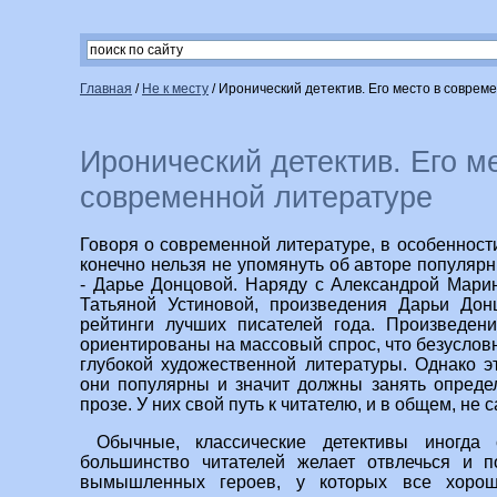
Главная
/
Не к месту
/
Иронический детектив. Его место в соврем
Иронический детектив. Его м
современной литературе
Говоря о современной литературе, в особенности
конечно нельзя не упомянуть об авторе популяр
- Дарье Донцовой. Наряду с Александрой Мари
Татьяной Устиновой, произведения Дарьи Дон
рейтинги лучших писателей года. Произведен
ориентированы на массовый спрос, что безусловн
глубокой художественной литературы. Однако э
они популярны и значит должны занять опреде
прозе. У них свой путь к читателю, и в общем, не
Обычные, классические детективы иногда
большинство читателей желает отвлечься и 
вымышленных героев, у которых все хорошо