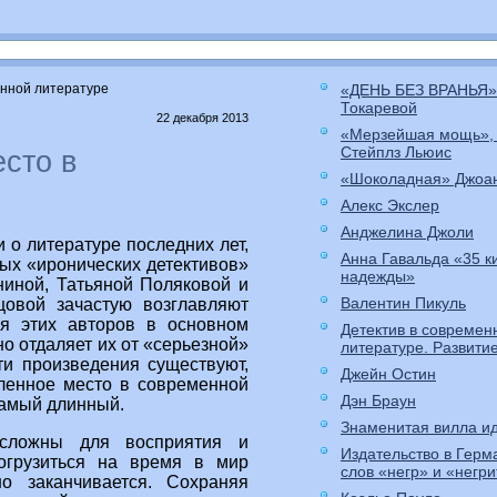
енной литературе
«ДЕНЬ БЕЗ ВРАНЬЯ»
Токаревой
22 декабря 2013
«Мерзейшая мощь»,
Стейплз Льюис
есто в
«Шоколадная» Джоа
Алекс Экслер
Анджелина Джоли
 о литературе последних лет,
Анна Гавальда «35 к
ных «иронических детективов»
надежды»
ниной, Татьяной Поляковой и
Валентин Пикуль
цовой зачастую возглавляют
ия этих авторов в основном
Детектив в современ
о отдаляет их от «серьезной»
литературе. Развити
ти произведения существуют,
Джейн Остин
ленное место в современной
Дэн Браун
 самый длинный.
Знаменитая вилла ид
 сложны для восприятия и
Издательство в Герм
погрузиться на время в мир
слов «негр» и «негр
 заканчивается. Сохраняя