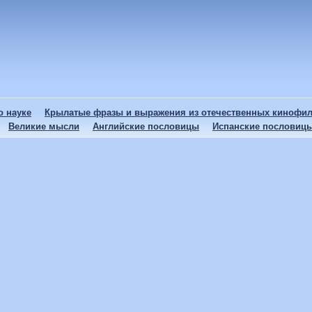
 науке
Крылатые фразы и выражения из отечественных кинофи
Великие мысли
Английские пословицы
Испанские пословиц