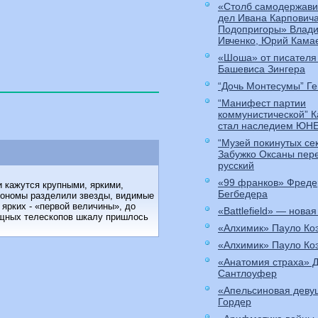
«Столб самодержави
дел Ивана Карпович
Подопригоры» Влади
Ивченко, Юрий Кама
«Шоша» от писателя
Башевиса Зингера
“Дочь Монтесумы” Ге
“Манифест партии
коммунистической” 
стал наследием ЮН
“Музей покинутых се
Забужко Оксаны пер
русский
«99 франков» Фреде
и кажутся крупными, яркими,
Бегбедера
трономы разделили звезды, видимые
 ярких - «первой величины», до
«Battlefield» — новая
ощных телескопов шкалу пришлось
«Алхимик» Пауло Ко
«Алхимик» Пауло Ко
«Анатомия страха» 
Сантлоуфер
«Апельсиновая деву
Гордер