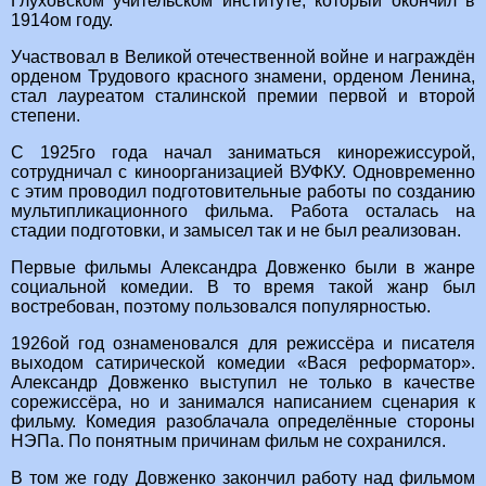
Глуховском учительском институте, который окончил в
1914ом году.
Участвовал в Великой отечественной войне и награждён
орденом Трудового красного знамени, орденом Ленина,
стал лауреатом сталинской премии первой и второй
степени.
С 1925го года начал заниматься кинорежиссурой,
сотрудничал с киноорганизацией ВУФКУ. Одновременно
с этим проводил подготовительные работы по созданию
мультипликационного фильма. Работа осталась на
стадии подготовки, и замысел так и не был реализован.
Первые фильмы Александра Довженко были в жанре
социальной комедии. В то время такой жанр был
востребован, поэтому пользовался популярностью.
1926ой год ознаменовался для режиссёра и писателя
выходом сатирической комедии «Вася реформатор».
Александр Довженко выступил не только в качестве
сорежиссёра, но и занимался написанием сценария к
фильму. Комедия разоблачала определённые стороны
НЭПа. По понятным причинам фильм не сохранился.
В том же году Довженко закончил работу над фильмом