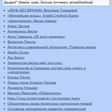
Данден!" Извини, кума, больше потчевать нечемDownload.
«ДЕНЬ БЕЗ ВРАНЬЯ» Виктории Токаревой
«Мерзейшая мощь», Клайв Стейплз Льюис
«Шоколадная» Джоан Харрис
Алекс Экслер
Анджелина Джоли
Анна Гавальда «35 кило надежды»
Валентин Пикуль
Детектив в современной литературе. Развитие жанра
Джейн Остин
Дэн Браун
Знаменитая вилла идет под снос
Издательство в Германии против слов «негр» и
«негритенок»
Коэльо Пауло
Ловцы удачи Алексея Пехова
Людмила Улицкая
Михаил Яворский «Обладатель»
Ника Гольц иллюстрирует последнюю книгу
Обнаружена сказка Андерсана написанная первой
Основные направления развития современной