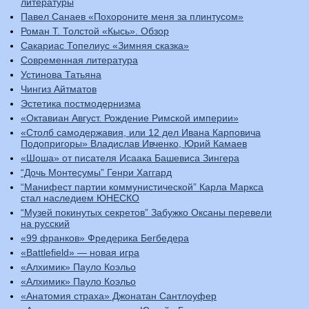
литературы
Павел Санаев «Похороните меня за плинтусом»
Роман Т. Толстой «Кысь». Обзор
Сакариас Топелиус «Зимняя сказка»
Современная литература
Устинова Татьяна
Чингиз Айтматов
Эстетика постмодернизма
«Октавиан Август. Рождение Римской империи»
«Столб самодержавия, или 12 дел Ивана Карповича
Подопригоры» Владислав Ивченко, Юрий Камаев
«Шоша» от писателя Исаака Башевиса Зингера
“Дочь Монтесумы” Генри Хаггард
“Манифест партии коммунистической” Карла Маркса
стал наследием ЮНЕСКО
“Музей покинутых секретов” Забужко Оксаны перевели
на русский
«99 франков» Фредерика Бегбедера
«Battlefield» — новая игра
«Алхимик» Пауло Коэльо
«Алхимик» Пауло Коэльо
«Анатомия страха» Джонатан Сантлоуфер