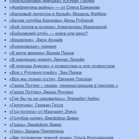
«Апельсиновая девушка» Юстейн Гордер
«Арифметика войны» — от Олега Ермакова
«Багровый лепесток и белый» Мишель Фейбер
«Белая голубка Кордовы» Дины Рубиной
«Бой тигров в долине» Александры Марининой
«Бойцовский клуб» — книга или кино?
«Бразилия», Джон Апдайк
«Букеровская» премия
«В круге времен» Вадим Панов
«В ожидании дождя» Деннис Лихейн
«В поисках Аляски» о подростках и для подростков
«Вор с Рутленд-плейс», Энн Перри
«Все мы только гости», Евгения Горская
«Гарри Поттер – сказка, перерастающая в триллер »
«Гарри Поттер» Джоан Роулинг
«Где бы ты ни скрывалась» Элизабет Хейнс
«Гертруда», Герман Гессе
«Год потопа» от Маргарет Этвуд
«Голубое нигде» Джеффри Дивер
«Грань» Джеффри Дивер
«Грех» Захара Прилепина
«Две половинки темной души» Ольга Володарская