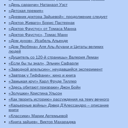
«День саранчи» Натанаэл Уэст
«Детская премия»
«Дневник доктора Зайцевой»: продолжение следует
«Доктор Живаго» Борис Пастернак
«Доктор Фаустус» от Томаса Манна
«Доктор Фаустус», Томас Манн
«Дом духов», Исабель Альенде
«Дом Якобяна» Аля Аль-Асуани и Цитаты великих
людей
«Душитель со 120-й страницы» Валерия Леман
«Если бы ты знал», Эльчин Сафарли
«Заводной апельсин»: неудавшийся эксперимент
«Завтрак у Тиффани»: кино и книга
«Замыкая круг» Карл Фруде Тиллер
«Здесь обитают призраки» Джон Бойн
«Золушки» Кристина Ульсон
«Как творить историю» рассуждения на тему вечного
«Карьерные войны» Дэвид Д’Алессандро – описание
книги
«Классики» Марии Артемьевой
«Книга зайцев». Виктор Махараджа