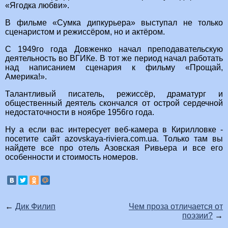
«Ягодка любви».
В фильме «Сумка дипкурьера» выступал не только
сценаристом и режиссёром, но и актёром.
С 1949го года Довженко начал преподавательскую
деятельность во ВГИКе. В тот же период начал работать
над написанием сценария к фильму «Прощай,
Америка!».
Талантливый писатель, режиссёр, драматург и
общественный деятель скончался от острой сердечной
недостаточности в ноябре 1956го года.
Ну а если вас интересует веб-камера в Кирилловке -
посетите сайт azovskaya-riviera.com.ua. Только там вы
найдете все про отель Азовская Ривьера и все его
особенности и стоимость номеров.
←
Дик Филип
Чем проза отличается от
поэзии?
→