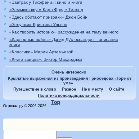
«Завтрак у Тиффани»: кино и книга
«Замыкая круг» Карл Фруде Тиллер
«Здесь обитают призраки» Джон Бойн
«Золушки» Кристина Ульсон
«Как творить историю» рассуждения на тему вечного
«Карьерные войны» Дэвид Д’Алессандро – описание
книги
«Классики» Марии Артемьевой
«Книга зайцев». Виктор Махараджа
Очень интересно
Крылатые выражения из произведения Грибоедова «Горе от
ума»
Путешествие в слово
Разное
Не к месту
О сайте
Политика конфидициальности
Top
Отрезал.ру © 2006-2026