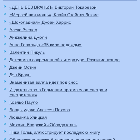
«ДЕНЬ БЕЗ ВРАНЬЯ» Виктории Токаревой
«Мерзейшая мощь», Клайв Стейплз Льюис
«Шоколадная» Джоан Харрис
Алекс Экслер
Анджелина Джоли
Анна Гавальда «35 кило надежды»
Валентин Пикуль
Детектив в современной литературе. Развитие жанра
Джейн Остин
Дэн Браун
Знаменитая вилла идет под снос
Издательство в Германии против слов «негр» и
«негритенок»
Коэльо Пауло
Ловцы удачи Алексея Пехова
Людмила Улицкая
Михаил Яворский «Обладатель»
Ника Гольц иллюстрирует последнюю книгу
Обнаружена сказка Андерсана написанная первой