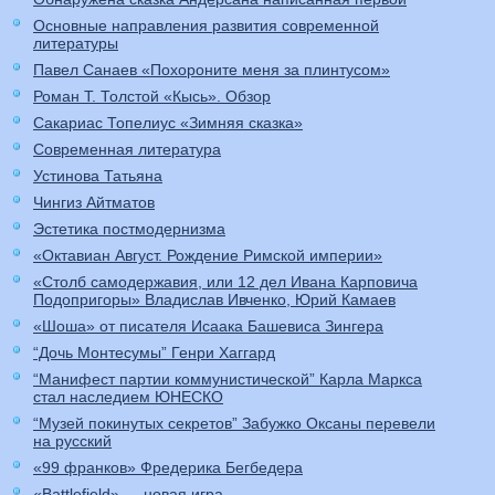
Основные направления развития современной
литературы
Павел Санаев «Похороните меня за плинтусом»
Роман Т. Толстой «Кысь». Обзор
Сакариас Топелиус «Зимняя сказка»
Современная литература
Устинова Татьяна
Чингиз Айтматов
Эстетика постмодернизма
«Октавиан Август. Рождение Римской империи»
«Столб самодержавия, или 12 дел Ивана Карповича
Подопригоры» Владислав Ивченко, Юрий Камаев
«Шоша» от писателя Исаака Башевиса Зингера
“Дочь Монтесумы” Генри Хаггард
“Манифест партии коммунистической” Карла Маркса
стал наследием ЮНЕСКО
“Музей покинутых секретов” Забужко Оксаны перевели
на русский
«99 франков» Фредерика Бегбедера
«Battlefield» — новая игра