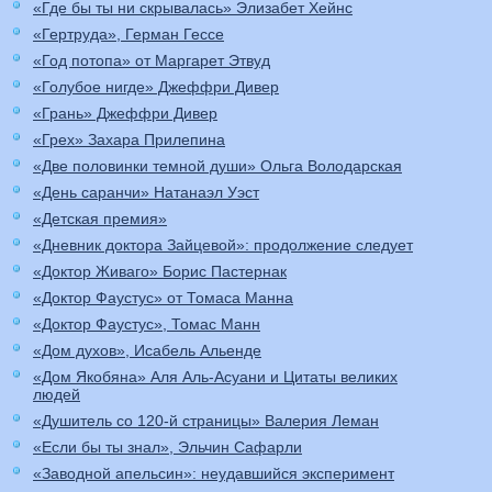
«Где бы ты ни скрывалась» Элизабет Хейнс
«Гертруда», Герман Гессе
«Год потопа» от Маргарет Этвуд
«Голубое нигде» Джеффри Дивер
«Грань» Джеффри Дивер
«Грех» Захара Прилепина
«Две половинки темной души» Ольга Володарская
«День саранчи» Натанаэл Уэст
«Детская премия»
«Дневник доктора Зайцевой»: продолжение следует
«Доктор Живаго» Борис Пастернак
«Доктор Фаустус» от Томаса Манна
«Доктор Фаустус», Томас Манн
«Дом духов», Исабель Альенде
«Дом Якобяна» Аля Аль-Асуани и Цитаты великих
людей
«Душитель со 120-й страницы» Валерия Леман
«Если бы ты знал», Эльчин Сафарли
«Заводной апельсин»: неудавшийся эксперимент