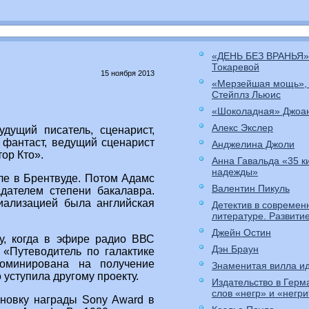
«ДЕНЬ БЕЗ ВРАНЬЯ»
Токаревой
15 ноября 2013
«Мерзейшая мощь»,
Стейплз Льюис
«Шоколадная» Джоа
Алекс Экслер
дущий писатель, сценарист,
 фантаст, ведущий сценарист
Анджелина Джоли
ор Кто».
Анна Гавальда «35 к
надежды»
ле в Брентвуде. Потом Адамс
Валентин Пикуль
дателем степени бакалавра.
иализацией была английская
Детектив в современ
литературе. Развити
Джейн Остин
у, когда в эфире радио ВВС
Дэн Браун
 «Путеводитель по галактике
номинирована на получение
Знаменитая вилла ид
о уступила другому проекту.
Издательство в Герм
слов «негр» и «негр
ановку награды Sony Award в