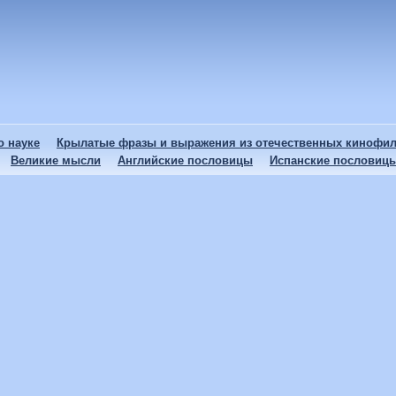
 науке
Крылатые фразы и выражения из отечественных кинофи
Великие мысли
Английские пословицы
Испанские пословиц