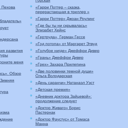
Горская
я Пехова
«Гарри Поттер – сказка,
перерастающая в триллер »
«Гарри Поттер» Джоан Роулинг
бладатель»
«Где бы ты ни скрывалась»
ирует
Элизабет Хейнс
«Гертруда», Герман Гессе
Андерсана
«Год потопа» от Маргарет Этвуд
ия развития
«Голубое нигде» Джеффри Дивер
туры
«Грань» Джеффри Дивер
роните меня
«Грех» Захара Прилепина
«Две половинки темной души»
ысь». Обзор
Ольга Володарская
«Зимняя
«День саранчи» Натанаэл Уэст
«Детская премия»
тура
«Дневник доктора Зайцевой»:
продолжение следует
«Доктор Живаго» Борис
низма
Пастернак
ождение
«Доктор Фаустус» от Томаса
Манна