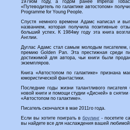
1979ом году, а годом ранее Imperial Toba
«Путеводитель по галактике автостопом» получи
Programme for Young People.
Спустя немного времени Адамс написал и вы
названием, которая получила позитивные от
больший успех. К 1984му году эта книга возгл
Англии.
Дуглас Адамс стал самым молодым писателем, 
премию Golden Pan. Эта престижная среди пи
достижимой для автора, чьи книги были прода
экземпляров.
Книга «Автостопом по галактике» признана ма
юмористической фантастики.
Последние годы жизни талантливого писател
новой книги и помощи студии «Дисней» в снятии
«Автостопом по галактике».
Писатель скончался в мае 2011го года.
Если вы хотите поиграть в
боулинг
- посетите са
вы найдете все для наслаждения вашей любимой 