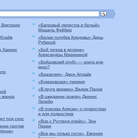
 Виктории
«Багровый лепесток и белый»
Мишель Фейбер
 Клайв
«Белая голубка Кордовы» Дины
Рубиной
н Харрис
«Бой тигров в долине»
Александры Марининой
«Бойцовский клуб» — книга или
кино?
ило
«Бразилия», Джон Апдайк
«Букеровская» премия
«В круге времен» Вадим Панов
ной
е жанра
«В ожидании дождя» Деннис
Лихейн
«В поисках Аляски» о подростках
и для подростков
ет под снос
«Вор с Рутленд-плейс», Энн
ании против
Перри
итенок»
«Все мы только гости», Евгения