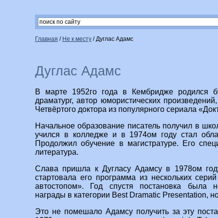
Главная
/
Не к месту
/
Дуглас Адамс
Дуглас Адамс
В марте 1952го года в Кембридже родился бу
драматург, автор юмористических произведений,
Четвёртого доктора из популярного сериала «Докт
Начальное образование писатель получил в шко
учился в колледже и в 1974ом году стал обла
Продолжил обучение в магистратуре. Его спец
литература.
Слава пришла к Дугласу Адамсу в 1978ом год
стартовала его программа из нескольких серий
автостопом». Год спустя постановка была 
награды в категории Best Dramatic Presentation, н
Это не помешало Адамсу получить за эту пост