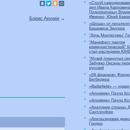
«Столб самодержави
дел Ивана Карпович
Подопригоры» Влади
Ивченко, Юрий Кама
Борис Акунин
→
«Шоша» от писателя
Башевиса Зингера
“Дочь Монтесумы” Ге
“Манифест партии
коммунистической” 
стал наследием ЮН
“Музей покинутых се
Забужко Оксаны пер
русский
«99 франков» Фреде
Бегбедера
«Battlefield» — новая
«Алхимик» Пауло Ко
«Алхимик» Пауло Ко
«Анатомия страха» 
Сантлоуфер
«Апельсиновая деву
Гордер