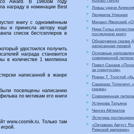
Коэльо Пауло
cco Award. В 1980ом году
ла награду в номинации Best
Ловцы удачи Алексе
Людмила Улицкая
Михаил Яворский «О
пустил книгу с одноимённым
зывы и принесла автору ещё
Ника Гольц иллюстр
авила список бестселлеров в
последнюю книгу
Обнаружена сказка 
написанная первой
который удостоился получить
Основные направлен
сателей награда становится
современной литера
ны в количестве 1 миллиона
Павел Санаев «Похо
за плинтусом»
стерски написанной в жанре
Роман Т. Толстой «К
Сакариас Топелиус 
сказка»
я были посвящены написанию
 фильма по мотивам его книги
Современная литера
Устинова Татьяна
Чингиз Айтматов
Эстетика постмодер
йт www.cosmik.ru. Только там
«Октавиан Август. Р
игрой.
Римской империи»