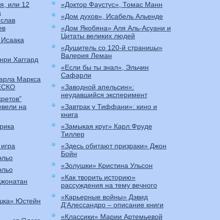
я, или 12
«Доктор Фаустус», Томас Манн
а
«Дом духов», Исабель Альенде
слав
ев
«Дом Якобяна» Аля Аль-Асуани и
Цитаты великих людей
 Исаака
«Душитель со 120-й страницы»
Валерия Леман
нри Хаггард
«Если бы ты знал», Эльчин
Сафарли
Карла Маркса
ЕСКО
«Заводной апельсин»:
неудавшийся эксперимент
кретов”
евели на
«Завтрак у Тиффани»: кино и
книга
рика
«Замыкая круг» Карл Фруде
Тиллер
 игра
«Здесь обитают призраки» Джон
Бойн
эльо
«Золушки» Кристина Ульсон
эльо
«Как творить историю»
Джонатан
рассуждения на тему вечного
«Карьерные войны» Дэвид
шка» Юстейн
Д’Алессандро – описание книги
«Классики» Марии Артемьевой