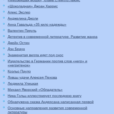
«Мерзейшая мощь», Клайв Стейплз Льюис
«Шоколадная» Джоан Харрис
Алекс Экслер
Анджелина Джоли
Анна Гавальда «35 кило надежды»
Валентин Пикуль
Детектив в современной литературе. Развитие жанра
Джейн Остин
Дэн Браун
Знаменитая вилла идет под снос
Издательство в Германии против слов «негр» и
«негритенок»
Коэльо Пауло
Ловцы удачи Алексея Пехова
Людмила Улицкая
Михаил Яворский «Обладатель»
Ника Гольц иллюстрирует последнюю книгу
Обнаружена сказка Андерсана написанная первой
Основные направления развития современной
литературы