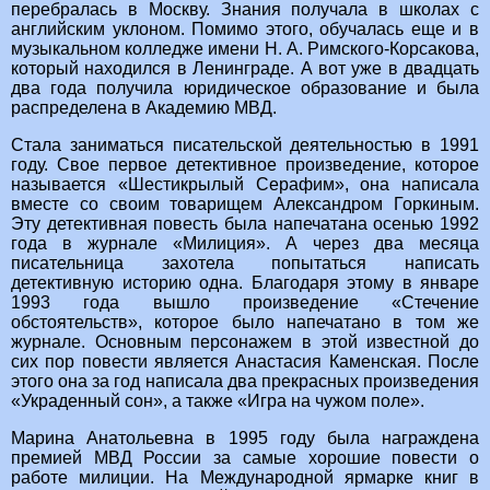
перебралась в Москву. Знания получала в школах с
английским уклоном. Помимо этого, обучалась еще и в
музыкальном колледже имени Н. А. Римского-Корсакова,
который находился в Ленинграде. А вот уже в двадцать
два года получила юридическое образование и была
распределена в Академию МВД.
Стала заниматься писательской деятельностью в 1991
году. Свое первое детективное произведение, которое
называется «Шестикрылый Серафим», она написала
вместе со своим товарищем Александром Горкиным.
Эту детективная повесть была напечатана осенью 1992
года в журнале «Милиция». А через два месяца
писательница захотела попытаться написать
детективную историю одна. Благодаря этому в январе
1993 года вышло произведение «Стечение
обстоятельств», которое было напечатано в том же
журнале. Основным персонажем в этой известной до
сих пор повести является Анастасия Каменская. После
этого она за год написала два прекрасных произведения
«Украденный сон», а также «Игра на чужом поле».
Марина Анатольевна в 1995 году была награждена
премией МВД России за самые хорошие повести о
работе милиции. На Международной ярмарке книг в