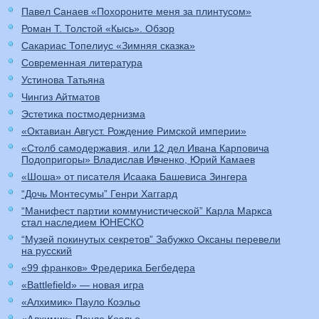
Павел Санаев «Похороните меня за плинтусом»
Роман Т. Толстой «Кысь». Обзор
Сакариас Топелиус «Зимняя сказка»
Современная литература
Устинова Татьяна
Чингиз Айтматов
Эстетика постмодернизма
«Октавиан Август. Рождение Римской империи»
«Столб самодержавия, или 12 дел Ивана Карповича
Подопригоры» Владислав Ивченко, Юрий Камаев
«Шоша» от писателя Исаака Башевиса Зингера
“Дочь Монтесумы” Генри Хаггард
“Манифест партии коммунистической” Карла Маркса
стал наследием ЮНЕСКО
“Музей покинутых секретов” Забужко Оксаны перевели
на русский
«99 франков» Фредерика Бегбедера
«Battlefield» — новая игра
«Алхимик» Пауло Коэльо