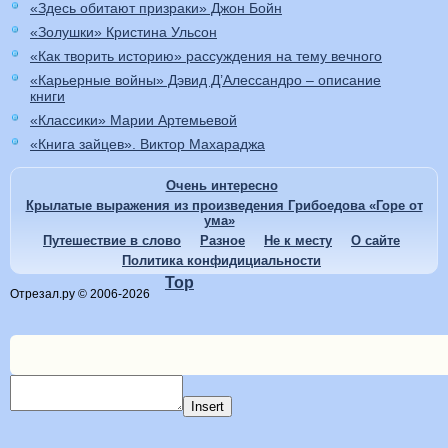
«Здесь обитают призраки» Джон Бойн
«Золушки» Кристина Ульсон
«Как творить историю» рассуждения на тему вечного
«Карьерные войны» Дэвид Д’Алессандро – описание
книги
«Классики» Марии Артемьевой
«Книга зайцев». Виктор Махараджа
Очень интересно
Крылатые выражения из произведения Грибоедова «Горе от
ума»
Путешествие в слово
Разное
Не к месту
О сайте
Политика конфидициальности
Top
Отрезал.ру © 2006-2026
Insert