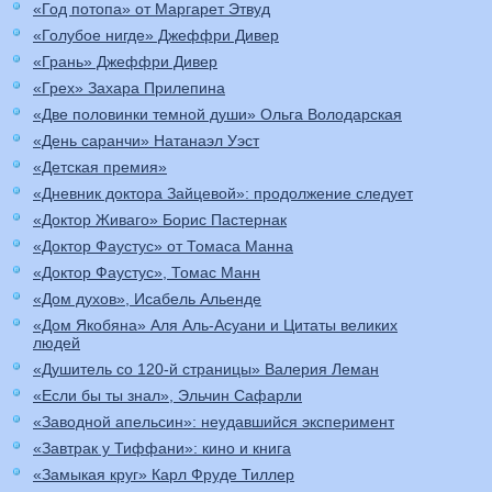
«Год потопа» от Маргарет Этвуд
«Голубое нигде» Джеффри Дивер
«Грань» Джеффри Дивер
«Грех» Захара Прилепина
«Две половинки темной души» Ольга Володарская
«День саранчи» Натанаэл Уэст
«Детская премия»
«Дневник доктора Зайцевой»: продолжение следует
«Доктор Живаго» Борис Пастернак
«Доктор Фаустус» от Томаса Манна
«Доктор Фаустус», Томас Манн
«Дом духов», Исабель Альенде
«Дом Якобяна» Аля Аль-Асуани и Цитаты великих
людей
«Душитель со 120-й страницы» Валерия Леман
«Если бы ты знал», Эльчин Сафарли
«Заводной апельсин»: неудавшийся эксперимент
«Завтрак у Тиффани»: кино и книга
«Замыкая круг» Карл Фруде Тиллер