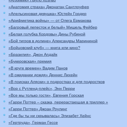
«Алхимик» Пауло Коэльо
«Анатомия страха» Джонатан Сантлоуфер
«Апельсиновая девушка» Юстейн Гордер
«Арифметика войны» — от Олега Ермакова
«Багровый лепесток и белый» Мишель Фейбер
«Белая голубка Кордовы» Дины Рубиной
«Бой тигров в долине» Александры Марининой
«Бойцовский клуб» — книга или кино?
«Бразилия», Джон Апдайк
«Букеровская» премия
«В круге времен» Вадим Панов
«В ожидании дождя» Деннис Лихейн
«В поисках Аляски» о подростках и для подростков
«Вор с Рутленд-плейс», Энн Перри
«Все мы только гости», Евгения Горская
«Гарри Поттер – сказка, перерастающая в триллер »
«Гарри Поттер» Джоан Роулинг
«Где бы ты ни скрывалась» Элизабет Хейнс
«Гертруда», Герман Гессе