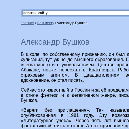
Главная
/
Не к месту
/
Александр Бушков
Александр Бушков
В школе, по собственному признанию, он был 
хулиганил, тут уж не до высшего образования. Е
всегда много и с удовольствием. Детство пров
Абакане, позже переехал в Красноярск. Работ
страховым агентом. В двадцатилетнем во
вдохновение, он стал писать.
Сейчас это известный в России и за её предела
в стиле фэнтези и в детективном жанре, писа
Бушков.
«Варяги без приглашения». Так называл
опубликованная в 1981 году. Эту возмож
«Литературная учёба». Через пять лет вышл
фантастики «Стоять в огне». А вот признание п