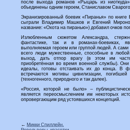
после выхода романов «Рыцарь из ниоткуда»
объединены одним героем, Станиславом Сварого
Экранизированный боевик «Пиранья» по книге 
сыграли Владимир Машков и Евгений Мироно
название: «Охота на пиранью») добавил очков по
Излюбленным сюжетом Александра, стержн
фантастике, так и в романах-боевиках, яв
выполняемая героем или группой людей. А сами 
всего люди мужественные, способные в любой 
выход, дать отпор врагу (в этом им часто
приобретённая во время военной службы). Они
идеалы, готовы отстаивать их до конца. В 
встречаются мотивы цивилизации, погибшей 
(техногенного, природного и так далее).
«Россия, которой не было» – публицистичес
является переосмыслением им некоторых исто
опровергающим ряд устоявшихся концепций.
←
Микки Спиллейн.
Револьверы, красотки,