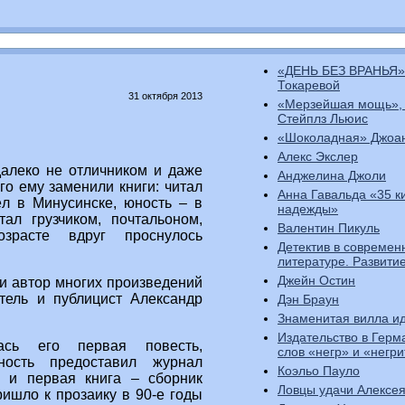
«ДЕНЬ БЕЗ ВРАНЬЯ»
Токаревой
31 октября 2013
«Мерзейшая мощь»,
Стейплз Льюис
«Шоколадная» Джоа
Алекс Экслер
далеко не отличником и даже
Анджелина Джоли
го ему заменили книги: читал
Анна Гавальда «35 к
ёл в Минусинске, юность – в
надежды»
ал грузчиком, почтальоном,
Валентин Пикуль
зрасте вдруг проснулось
Детектив в современ
литературе. Развити
Джейн Остин
ми автор многих произведений
тель и публицист Александр
Дэн Браун
Знаменитая вилла ид
Издательство в Герм
ась его первая повесть,
слов «негр» и «негр
ность предоставил журнал
Коэльо Пауло
а и первая книга – сборник
Ловцы удачи Алексе
ришло к прозаику в 90-е годы