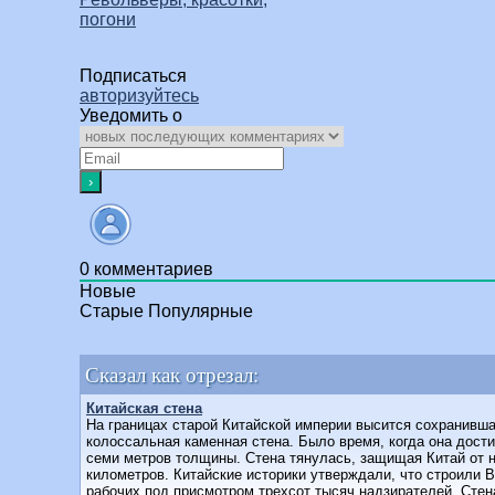
погони
Подписаться
авторизуйтесь
Уведомить о
0
комментариев
Новые
Старые
Популярные
Сказал как отрезал:
Китайская стена
На границах старой Китайской империи высится сохранившая
колоссальная каменная стена. Было время, когда она дост
семи метров толщины. Стена тянулась, защищая Китай от н
километров. Китайские историки утверждали, что строили 
рабочих под присмотром трехсот тысяч надзирателей. Стена