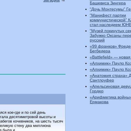
Башевиса Зингера
“Дочь Монтесумы” Ге
“Манифест партии
коммунистической” 
стал наследием ЮН
“Музей покинутых се
Забужко Оксаны пер
русский
«99 франков» Фреде
Бегбедера
«Battlefield» — новая
«Алхимик» Пауло Ко
«Алхимик» Пауло Ко
«Анатомия страха» 
Сантлоуфер
«Апельсиновая деву
Гордер
«Арифметика войны»
Ермакова
ся кое-где и по сей день
игала десятиметровой высоты и
абегов кочевников, на шесть тысяч
Великую стену два миллиона
 была и...