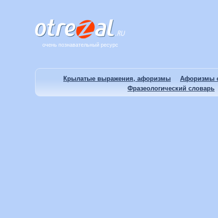
очень познавательный ресурс
Крылатые выражения, афоризмы
Афоризмы о
Фразеологический словарь