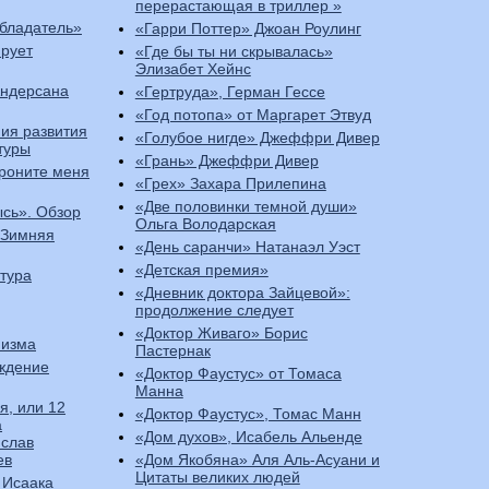
перерастающая в триллер »
бладатель»
«Гарри Поттер» Джоан Роулинг
ирует
«Где бы ты ни скрывалась»
Элизабет Хейнс
Андерсана
«Гертруда», Герман Гессе
«Год потопа» от Маргарет Этвуд
ия развития
«Голубое нигде» Джеффри Дивер
туры
«Грань» Джеффри Дивер
роните меня
«Грех» Захара Прилепина
«Две половинки темной души»
ысь». Обзор
Ольга Володарская
«Зимняя
«День саранчи» Натанаэл Уэст
«Детская премия»
тура
«Дневник доктора Зайцевой»:
продолжение следует
«Доктор Живаго» Борис
низма
Пастернак
ождение
«Доктор Фаустус» от Томаса
Манна
я, или 12
«Доктор Фаустус», Томас Манн
а
«Дом духов», Исабель Альенде
слав
ев
«Дом Якобяна» Аля Аль-Асуани и
Цитаты великих людей
 Исаака