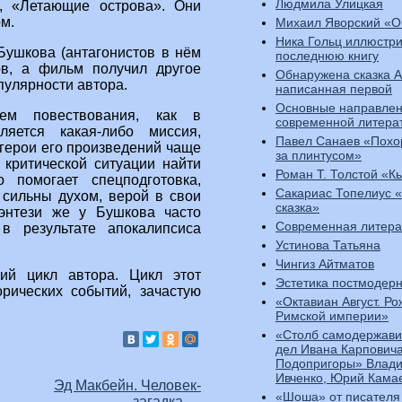
Людмила Улицкая
, «Летающие острова». Они
м.
Михаил Яворский «О
Ника Гольц иллюстр
Бушкова (антагонистов в нём
последнюю книгу
в, а фильм получил другое
Обнаружена сказка 
пулярности автора.
написанная первой
Основные направлен
ем повествования, как в
современной литера
ляется какая-либо миссия,
Павел Санаев «Похо
герои его произведений чаще
за плинтусом»
критической ситуации найти
Роман Т. Толстой «К
 помогает спецподготовка,
Сакариас Топелиус 
 сильны духом, верой в свои
сказка»
фэнтези же у Бушкова часто
Современная литера
в результате апокалипсиса
Устинова Татьяна
Чингиз Айтматов
кий цикл автора. Цикл этот
Эстетика постмодер
рических событий, зачастую
«Октавиан Август. Р
Римской империи»
«Столб самодержави
дел Ивана Карпович
Подопригоры» Влади
Ивченко, Юрий Кама
Эд Макбейн. Человек-
«Шоша» от писателя
загадка
→