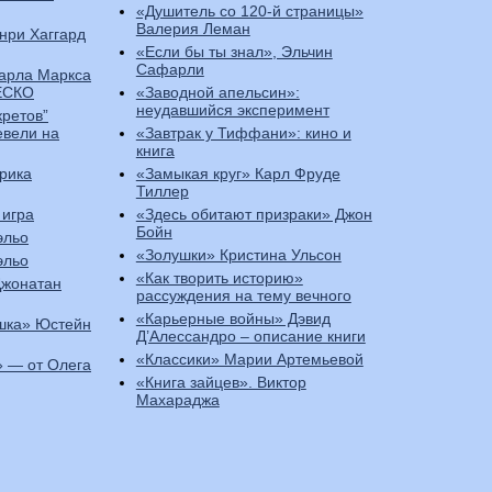
«Душитель со 120-й страницы»
Валерия Леман
нри Хаггард
«Если бы ты знал», Эльчин
Сафарли
Карла Маркса
ЕСКО
«Заводной апельсин»:
неудавшийся эксперимент
кретов”
евели на
«Завтрак у Тиффани»: кино и
книга
рика
«Замыкая круг» Карл Фруде
Тиллер
 игра
«Здесь обитают призраки» Джон
Бойн
эльо
«Золушки» Кристина Ульсон
эльо
«Как творить историю»
Джонатан
рассуждения на тему вечного
«Карьерные войны» Дэвид
шка» Юстейн
Д’Алессандро – описание книги
«Классики» Марии Артемьевой
 — от Олега
«Книга зайцев». Виктор
Махараджа