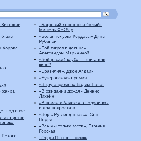
 Виктории
«Багровый лепесток и белый»
Мишель Фейбер
 Клайв
«Белая голубка Кордовы» Дины
Рубиной
н Харрис
«Бой тигров в долине»
Александры Марининой
«Бойцовский клуб» — книга или
кино?
ило
«Бразилия», Джон Апдайк
«Букеровская» премия
«В круге времен» Вадим Панов
ной
е жанра
«В ожидании дождя» Деннис
Лихейн
«В поисках Аляски» о подростках
и для подростков
ет под снос
«Вор с Рутленд-плейс», Энн
ании против
Перри
итенок»
«Все мы только гости», Евгения
Горская
я Пехова
«Гарри Поттер – сказка,