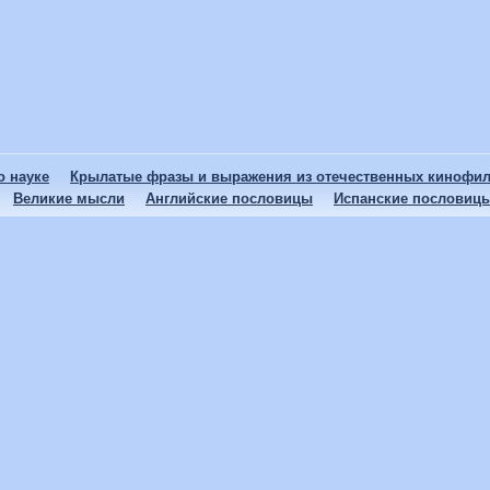
 науке
Крылатые фразы и выражения из отечественных кинофи
Великие мысли
Английские пословицы
Испанские пословиц