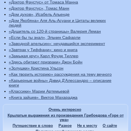
«Доктор Фаустус» от Томаса Манна
«Доктор Фаустус», Томас Манн
«Дом духов», Исабель Альенде
«Дом Якобяна» Аля Аль-Асуани и Цитаты великих
людей
«Душитель со 120-й страницы» Валерия Леман
«Если бы ты знал», Эльчин Сафарли
«Заводной апельсин»: неудавшийся эксперимент
«Завтрак у Тиффани»: кино и книга
«Замыкая круг» Карл Фруде Тиллер
«Здесь обитают призраки» Джон Бойн
«Золушки» Кристина Ульсон
«Как творить историю» рассуждения на тему вечного
«Карьерные войны» Дэвид Д’Алессандро – описание
книги
«Классики» Марии Артемьевой
«Книга зайцев». Виктор Махараджа
Очень интересно
Крылатые выражения из произведения Грибоедова «Горе от
ума»
Путешествие в слово
Разное
Не к месту
О сайте