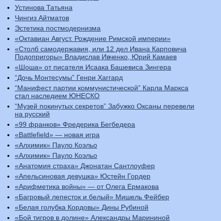
Устинова Татьяна
Чингиз Айтматов
Эстетика постмодернизма
«Октавиан Август. Рождение Римской империи»
«Столб самодержавия, или 12 дел Ивана Карповича
Подопригоры» Владислав Ивченко, Юрий Камаев
«Шоша» от писателя Исаака Башевиса Зингера
“Дочь Монтесумы” Генри Хаггард
“Манифест партии коммунистической” Карла Маркса
стал наследием ЮНЕСКО
“Музей покинутых секретов” Забужко Оксаны перевели
на русский
«99 франков» Фредерика Бегбедера
«Battlefield» — новая игра
«Алхимик» Пауло Коэльо
«Алхимик» Пауло Коэльо
«Анатомия страха» Джонатан Сантлоуфер
«Апельсиновая девушка» Юстейн Гордер
«Арифметика войны» — от Олега Ермакова
«Багровый лепесток и белый» Мишель Фейбер
«Белая голубка Кордовы» Дины Рубиной
«Бой тигров в долине» Александры Марининой