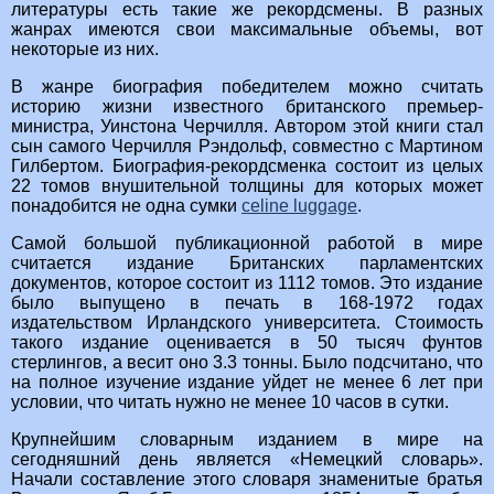
литературы есть такие же рекордсмены. В разных
жанрах имеются свои максимальные объемы, вот
некоторые из них.
В жанре биография победителем можно считать
историю жизни известного британского премьер-
министра, Уинстона Черчилля. Автором этой книги стал
сын самого Черчилля Рэндольф, совместно с Мартином
Гилбертом. Биография-рекордсменка состоит из целых
22 томов внушительной толщины для которых может
понадобится не одна сумки
celine luggage
.
Самой большой публикационной работой в мире
считается издание Британских парламентских
документов, которое состоит из 1112 томов. Это издание
было выпущено в печать в 168-1972 годах
издательством Ирландского университета. Стоимость
такого издание оценивается в 50 тысяч фунтов
стерлингов, а весит оно 3.3 тонны. Было подсчитано, что
на полное изучение издание уйдет не менее 6 лет при
условии, что читать нужно не менее 10 часов в сутки.
Крупнейшим словарным изданием в мире на
сегодняшний день является «Немецкий словарь».
Начали составление этого словаря знаменитые братья