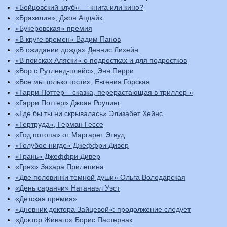
«Бойцовский клуб» — книга или кино?
«Бразилия», Джон Апдайк
«Букеровская» премия
«В круге времен» Вадим Панов
«В ожидании дождя» Деннис Лихейн
«В поисках Аляски» о подростках и для подростков
«Вор с Рутленд-плейс», Энн Перри
«Все мы только гости», Евгения Горская
«Гарри Поттер – сказка, перерастающая в триллер »
«Гарри Поттер» Джоан Роулинг
«Где бы ты ни скрывалась» Элизабет Хейнс
«Гертруда», Герман Гессе
«Год потопа» от Маргарет Этвуд
«Голубое нигде» Джеффри Дивер
«Грань» Джеффри Дивер
«Грех» Захара Прилепина
«Две половинки темной души» Ольга Володарская
«День саранчи» Натанаэл Уэст
«Детская премия»
«Дневник доктора Зайцевой»: продолжение следует
«Доктор Живаго» Борис Пастернак