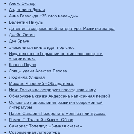
Алекс Экслер
Анджелина Джоли
Анна Гавальда «35 кило надежды»
Валентин Пикуль
Детектив в современной литературе. Развитие жанра
Джейн Остин
Дэн Браун
Знаменитая вилла идет под снос
Издательство в Германии против слов «негр» и
«негритенок»
Коэльо Пауло
Ловцы удачи Алексея Пехова
Людмила Улицкая
Михаил Яворский «Обладатель»
Ника Гольц иллюстрирует последнюю книгу
Обнаружена сказка Андерсана написанная первой
Основные направления развития современной
литературы
Павел Санаев «Похороните меня за плинтусом»
Роман Т. Толстой «Кысь». Обзор
Сакариас Топелиус «Зимняя сказка»
Современная литература