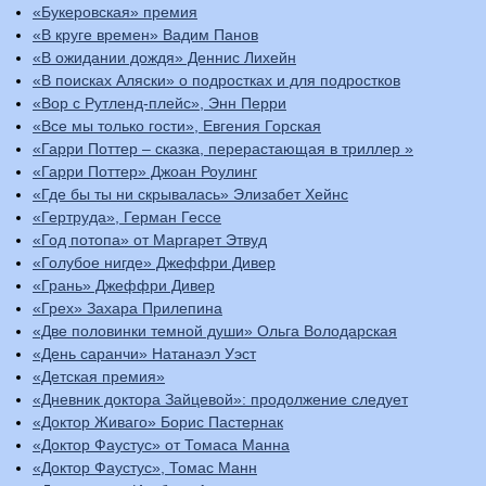
«Букеровская» премия
«В круге времен» Вадим Панов
«В ожидании дождя» Деннис Лихейн
«В поисках Аляски» о подростках и для подростков
«Вор с Рутленд-плейс», Энн Перри
«Все мы только гости», Евгения Горская
«Гарри Поттер – сказка, перерастающая в триллер »
«Гарри Поттер» Джоан Роулинг
«Где бы ты ни скрывалась» Элизабет Хейнс
«Гертруда», Герман Гессе
«Год потопа» от Маргарет Этвуд
«Голубое нигде» Джеффри Дивер
«Грань» Джеффри Дивер
«Грех» Захара Прилепина
«Две половинки темной души» Ольга Володарская
«День саранчи» Натанаэл Уэст
«Детская премия»
«Дневник доктора Зайцевой»: продолжение следует
«Доктор Живаго» Борис Пастернак
«Доктор Фаустус» от Томаса Манна
«Доктор Фаустус», Томас Манн