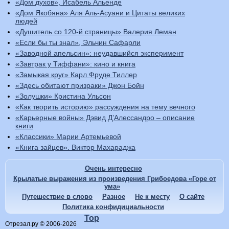
«Дом духов», Исабель Альенде
«Дом Якобяна» Аля Аль-Асуани и Цитаты великих
людей
«Душитель со 120-й страницы» Валерия Леман
«Если бы ты знал», Эльчин Сафарли
«Заводной апельсин»: неудавшийся эксперимент
«Завтрак у Тиффани»: кино и книга
«Замыкая круг» Карл Фруде Тиллер
«Здесь обитают призраки» Джон Бойн
«Золушки» Кристина Ульсон
«Как творить историю» рассуждения на тему вечного
«Карьерные войны» Дэвид Д’Алессандро – описание
книги
«Классики» Марии Артемьевой
«Книга зайцев». Виктор Махараджа
Очень интересно
Крылатые выражения из произведения Грибоедова «Горе от
ума»
Путешествие в слово
Разное
Не к месту
О сайте
Политика конфидициальности
Top
Отрезал.ру © 2006-2026