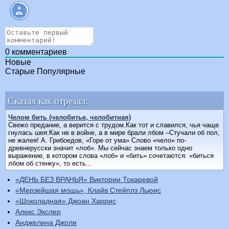
0
комментариев
Новые
Старые
Популярные
Сказал как отрезал:
Челом бить (челобитье, челобитная)
Свежо предание, а верится с трудом.Как тот и славился, чья чаще
гнулась шея:Как не в войне, а в мире брали лбом –Стучали об пол,
не жалея! А. Грибоедов, «Горе от ума» Слово «чело» по-
древнерусски значит «лоб». Мы сейчас знаем только одно
выражение, в котором слова «лоб» и «бить» сочетаются: «биться
лбом об стенку», то есть...
«ДЕНЬ БЕЗ ВРАНЬЯ» Виктории Токаревой
«Мерзейшая мощь», Клайв Стейплз Льюис
«Шоколадная» Джоан Харрис
Алекс Экслер
Анджелина Джоли