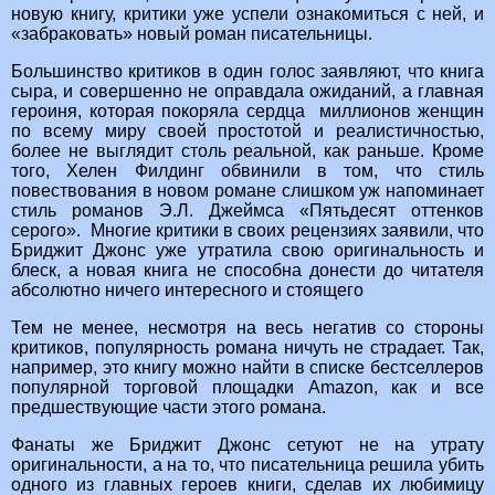
новую книгу, критики уже успели ознакомиться с ней, и
«забраковать» новый роман писательницы.
Большинство критиков в один голос заявляют, что книга
сыра, и совершенно не оправдала ожиданий, а главная
героиня, которая покоряла сердца миллионов женщин
по всему миру своей простотой и реалистичностью,
более не выглядит столь реальной, как раньше. Кроме
того, Хелен Филдинг обвинили в том, что стиль
повествования в новом романе слишком уж напоминает
стиль романов Э.Л. Джеймса «Пятьдесят оттенков
серого». Многие критики в своих рецензиях заявили, что
Бриджит Джонс уже утратила свою оригинальность и
блеск, а новая книга не способна донести до читателя
абсолютно ничего интересного и стоящего
Тем не менее, несмотря на весь негатив со стороны
критиков, популярность романа ничуть не страдает. Так,
например, это книгу можно найти в списке бестселлеров
популярной торговой площадки Amazon, как и все
предшествующие части этого романа.
Фанаты же Бриджит Джонс сетуют не на утрату
оригинальности, а на то, что писательница решила убить
одного из главных героев книги, сделав их любимицу