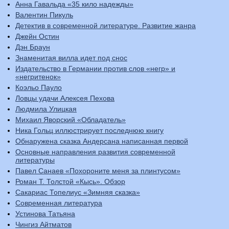
Анна Гавальда «35 кило надежды»
Валентин Пикуль
Детектив в современной литературе. Развитие жанра
Джейн Остин
Дэн Браун
Знаменитая вилла идет под снос
Издательство в Германии против слов «негр» и
«негритенок»
Коэльо Пауло
Ловцы удачи Алексея Пехова
Людмила Улицкая
Михаил Яворский «Обладатель»
Ника Гольц иллюстрирует последнюю книгу
Обнаружена сказка Андерсана написанная первой
Основные направления развития современной
литературы
Павел Санаев «Похороните меня за плинтусом»
Роман Т. Толстой «Кысь». Обзор
Сакариас Топелиус «Зимняя сказка»
Современная литература
Устинова Татьяна
Чингиз Айтматов