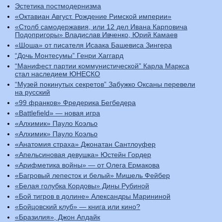
Эстетика постмодернизма
«Октавиан Август. Рождение Римской империи»
«Столб самодержавия, или 12 дел Ивана Карповича
Подопригоры» Владислав Ивченко, Юрий Камаев
«Шоша» от писателя Исаака Башевиса Зингера
“Дочь Монтесумы” Генри Хаггард
“Манифест партии коммунистической” Карла Маркса
стал наследием ЮНЕСКО
“Музей покинутых секретов” Забужко Оксаны перевели
на русский
«99 франков» Фредерика Бегбедера
«Battlefield» — новая игра
«Алхимик» Пауло Коэльо
«Алхимик» Пауло Коэльо
«Анатомия страха» Джонатан Сантлоуфер
«Апельсиновая девушка» Юстейн Гордер
«Арифметика войны» — от Олега Ермакова
«Багровый лепесток и белый» Мишель Фейбер
«Белая голубка Кордовы» Дины Рубиной
«Бой тигров в долине» Александры Марининой
«Бойцовский клуб» — книга или кино?
«Бразилия», Джон Апдайк