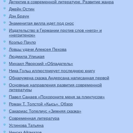
Детектив в современной литературе. Развитие жанра
Джейн Остин
Дэн Браун
Знаменитая вилла идет под снос
Издательство в Германии против слов «негр» и
«негритенок»
Коэльо Пауло
Ловцы удачи Алексея Пехова
Людмила Улицкая
Михаил Яворский «Обладатель»
Ника Гольц иллюстрирует последнюю книгу
Обнаружена сказка Андерсана написанная первой
Основные направления развития современной
литературы
Павел Санаев «Похороните меня за плинтусом»
Роман Т. Толстой «Кысь». Обзор
Сакариас Топелиус «Зимняя сказка»
Современная литература
Устинова Татьяна
Чингиз Айтматов