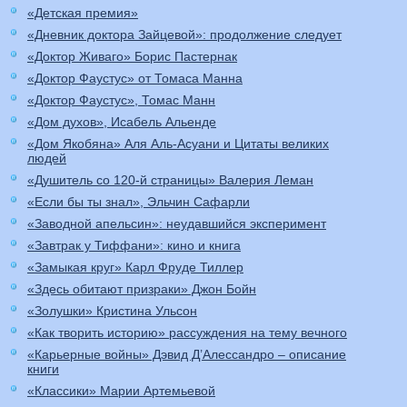
«Детская премия»
«Дневник доктора Зайцевой»: продолжение следует
«Доктор Живаго» Борис Пастернак
«Доктор Фаустус» от Томаса Манна
«Доктор Фаустус», Томас Манн
«Дом духов», Исабель Альенде
«Дом Якобяна» Аля Аль-Асуани и Цитаты великих
людей
«Душитель со 120-й страницы» Валерия Леман
«Если бы ты знал», Эльчин Сафарли
«Заводной апельсин»: неудавшийся эксперимент
«Завтрак у Тиффани»: кино и книга
«Замыкая круг» Карл Фруде Тиллер
«Здесь обитают призраки» Джон Бойн
«Золушки» Кристина Ульсон
«Как творить историю» рассуждения на тему вечного
«Карьерные войны» Дэвид Д’Алессандро – описание
книги
«Классики» Марии Артемьевой