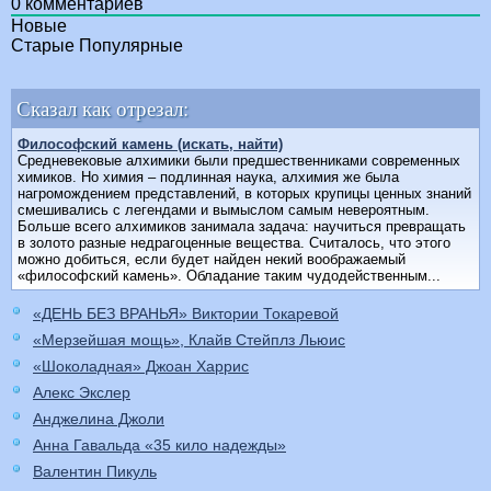
0
комментариев
Новые
Старые
Популярные
Сказал как отрезал:
Философский камень (искать, найти)
Средневековые алхимики были предшественниками современных
химиков. Но химия – подлинная наука, алхимия же была
нагромождением представлений, в которых крупицы ценных знаний
смешивались с легендами и вымыслом самым невероятным.
Больше всего алхимиков занимала задача: научиться превращать
в золото разные недрагоценные вещества. Считалось, что этого
можно добиться, если будет найден некий воображаемый
«философский камень». Обладание таким чудодейственным...
«ДЕНЬ БЕЗ ВРАНЬЯ» Виктории Токаревой
«Мерзейшая мощь», Клайв Стейплз Льюис
«Шоколадная» Джоан Харрис
Алекс Экслер
Анджелина Джоли
Анна Гавальда «35 кило надежды»
Валентин Пикуль