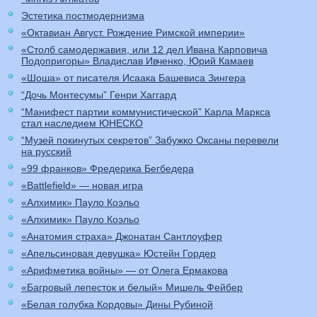
Эстетика постмодернизма
«Октавиан Август. Рождение Римской империи»
«Столб самодержавия, или 12 дел Ивана Карповича
Подопригоры» Владислав Ивченко, Юрий Камаев
«Шоша» от писателя Исаака Башевиса Зингера
“Дочь Монтесумы” Генри Хаггард
“Манифест партии коммунистической” Карла Маркса
стал наследием ЮНЕСКО
“Музей покинутых секретов” Забужко Оксаны перевели
на русский
«99 франков» Фредерика Бегбедера
«Battlefield» — новая игра
«Алхимик» Пауло Коэльо
«Алхимик» Пауло Коэльо
«Анатомия страха» Джонатан Сантлоуфер
«Апельсиновая девушка» Юстейн Гордер
«Арифметика войны» — от Олега Ермакова
«Багровый лепесток и белый» Мишель Фейбер
«Белая голубка Кордовы» Дины Рубиной