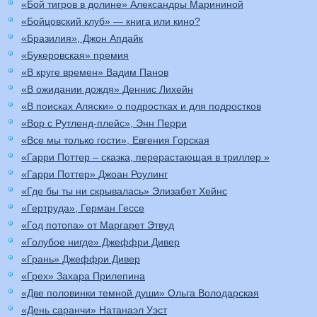
«Бой тигров в долине» Александры Марининой
«Бойцовский клуб» — книга или кино?
«Бразилия», Джон Апдайк
«Букеровская» премия
«В круге времен» Вадим Панов
«В ожидании дождя» Деннис Лихейн
«В поисках Аляски» о подростках и для подростков
«Вор с Рутленд-плейс», Энн Перри
«Все мы только гости», Евгения Горская
«Гарри Поттер – сказка, перерастающая в триллер »
«Гарри Поттер» Джоан Роулинг
«Где бы ты ни скрывалась» Элизабет Хейнс
«Гертруда», Герман Гессе
«Год потопа» от Маргарет Этвуд
«Голубое нигде» Джеффри Дивер
«Грань» Джеффри Дивер
«Грех» Захара Прилепина
«Две половинки темной души» Ольга Володарская
«День саранчи» Натанаэл Уэст