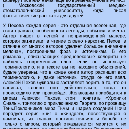
карьеру писателя начал еще во времена учебы в МГМСУ
( Московский государственный медико-
стоматологический университет), когда писал
фантастические рассказы для друзей
У Пехова каждая серия - это отдельная вселенная, где
свои правила, особенности легенды, события и места.
Автор пишет в легкой и непринужденной манере,
которая затягивает в чтение словно наркотик. Пехов, в
отличие от многих авторов уделяет большое внимание
мелочам, построениям фраз и источникам. В его
романах , описывающих средневековые колориты не
найдешь современных слов, если он использует
терминологию, и в тексте вы не находите объяснений,
будьте уверены, что в конце книги автор распишет всю
терминологию, и даже источник, откуда он его взял.
Алексей Пехов буквально заставляет верить в то, что он
написал, словно оно действительно, когда то
происходило или произойдет. Желающим приобщится к
мирам Алексея Пехова стоит почитать «Хроники
Сиалы», трилогию о приключениях Гаррета, по прозвищу
Тень.Поклонников мира Тьмы и шарма созданий Ночи
порадует серия книг о «Киндрэт», повествующая о
вампирах, их кланах, противостояниях и борьбе не
только с миром, который отказывается мирится с их