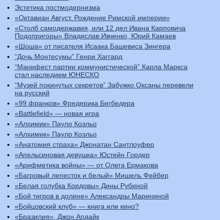
Эстетика постмодернизма
«Октавиан Август. Рождение Римской империи»
«Столб самодержавия, или 12 дел Ивана Карповича
Подопригоры» Владислав Ивченко, Юрий Камаев
«Шоша» от писателя Исаака Башевиса Зингера
“Дочь Монтесумы” Генри Хаггард
“Манифест партии коммунистической” Карла Маркса
стал наследием ЮНЕСКО
“Музей покинутых секретов” Забужко Оксаны перевели
на русский
«99 франков» Фредерика Бегбедера
«Battlefield» — новая игра
«Алхимик» Пауло Коэльо
«Алхимик» Пауло Коэльо
«Анатомия страха» Джонатан Сантлоуфер
«Апельсиновая девушка» Юстейн Гордер
«Арифметика войны» — от Олега Ермакова
«Багровый лепесток и белый» Мишель Фейбер
«Белая голубка Кордовы» Дины Рубиной
«Бой тигров в долине» Александры Марининой
«Бойцовский клуб» — книга или кино?
«Бразилия», Джон Апдайк