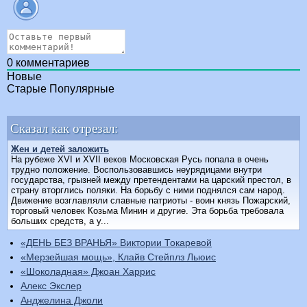
0
комментариев
Новые
Старые
Популярные
Сказал как отрезал:
Жен и детей заложить
На рубеже XVI и XVII веков Московская Русь попала в очень
трудно положение. Воспользовавшись неурядицами внутри
государства, грызней между претендентами на царский престол, в
страну вторглись поляки. На борьбу с ними поднялся сам народ.
Движение возглавляли славные патриоты - воин князь Пожарский,
торговый человек Козьма Минин и другие. Эта борьба требовала
больших средств, а у...
«ДЕНЬ БЕЗ ВРАНЬЯ» Виктории Токаревой
«Мерзейшая мощь», Клайв Стейплз Льюис
«Шоколадная» Джоан Харрис
Алекс Экслер
Анджелина Джоли