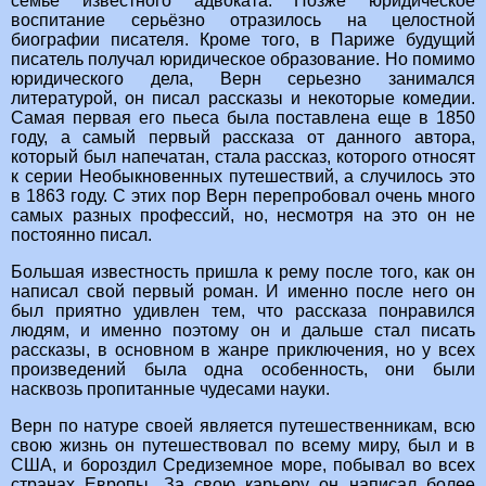
семье известного адвоката. Позже юридическое
воспитание серьёзно отразилось на целостной
биографии писателя. Кроме того, в Париже будущий
писатель получал юридическое образование. Но помимо
юридического дела, Верн серьезно занимался
литературой, он писал рассказы и некоторые комедии.
Самая первая его пьеса была поставлена еще в 1850
году, а самый первый рассказа от данного автора,
который был напечатан, стала рассказ, которого относят
к серии Необыкновенных путешествий, а случилось это
в 1863 году. С этих пор Верн перепробовал очень много
самых разных профессий, но, несмотря на это он не
постоянно писал.
Большая известность пришла к рему после того, как он
написал свой первый роман. И именно после него он
был приятно удивлен тем, что рассказа понравился
людям, и именно поэтому он и дальше стал писать
рассказы, в основном в жанре приключения, но у всех
произведений была одна особенность, они были
насквозь пропитанные чудесами науки.
Верн по натуре своей является путешественникам, всю
свою жизнь он путешествовал по всему миру, был и в
США, и бороздил Средиземное море, побывал во всех
странах Европы. За свою карьеру он написал более