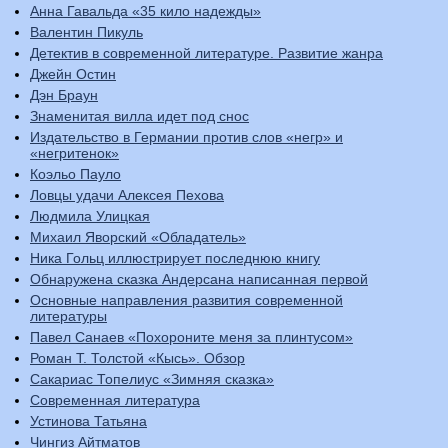
Анна Гавальда «35 кило надежды»
Валентин Пикуль
Детектив в современной литературе. Развитие жанра
Джейн Остин
Дэн Браун
Знаменитая вилла идет под снос
Издательство в Германии против слов «негр» и
«негритенок»
Коэльо Пауло
Ловцы удачи Алексея Пехова
Людмила Улицкая
Михаил Яворский «Обладатель»
Ника Гольц иллюстрирует последнюю книгу
Обнаружена сказка Андерсана написанная первой
Основные направления развития современной
литературы
Павел Санаев «Похороните меня за плинтусом»
Роман Т. Толстой «Кысь». Обзор
Сакариас Топелиус «Зимняя сказка»
Современная литература
Устинова Татьяна
Чингиз Айтматов