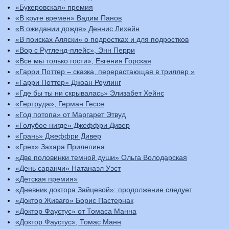
«Букеровская» премия
«В круге времен» Вадим Панов
«В ожидании дождя» Деннис Лихейн
«В поисках Аляски» о подростках и для подростков
«Вор с Рутленд-плейс», Энн Перри
«Все мы только гости», Евгения Горская
«Гарри Поттер – сказка, перерастающая в триллер »
«Гарри Поттер» Джоан Роулинг
«Где бы ты ни скрывалась» Элизабет Хейнс
«Гертруда», Герман Гессе
«Год потопа» от Маргарет Этвуд
«Голубое нигде» Джеффри Дивер
«Грань» Джеффри Дивер
«Грех» Захара Прилепина
«Две половинки темной души» Ольга Володарская
«День саранчи» Натанаэл Уэст
«Детская премия»
«Дневник доктора Зайцевой»: продолжение следует
«Доктор Живаго» Борис Пастернак
«Доктор Фаустус» от Томаса Манна
«Доктор Фаустус», Томас Манн