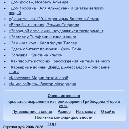
«Дом духов», Исабель Альенде
«Дом Якобяна» Аля Аль-Асуани и Цитаты великих
людей
«Душитель со 120-й страницы» Валерия Леман
«Если бы ты знал», Эльчин Сафарли
«Заводной апельсин»: неудавшийся эксперимент
«Завтрак у Тиффани»: кино и книга
«Замыкая круг» Карл Фруде Тиллер
«Здесь обитают призраки» Джон Бойн
«Золушки» Кристина Ульсон
«Как творить историю» рассуждения на тему вечного
«Карьерные войны» Дэвид Д’Алессандро – описание
книги
«Классики» Марии Артемьевой
«Книга зайцев». Виктор Махараджа
Очень интересно
Крылатые выражения из произведения Грибоедова «Горе от
ума»
Путешествие в слово
Разное
Не к месту
О сайте
Политика конфидициальности
Top
Отрезал.ру © 2006-2026